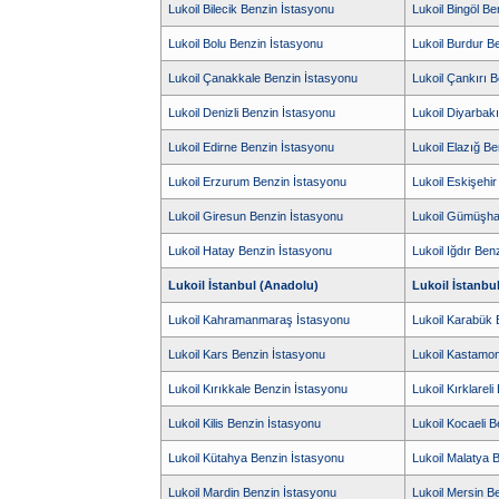
Lukoil Bilecik Benzin İstasyonu
Lukoil Bingöl B
Lukoil Bolu Benzin İstasyonu
Lukoil Burdur B
Lukoil Çanakkale Benzin İstasyonu
Lukoil Çankırı 
Lukoil Denizli Benzin İstasyonu
Lukoil Diyarbak
Lukoil Edirne Benzin İstasyonu
Lukoil Elazığ B
Lukoil Erzurum Benzin İstasyonu
Lukoil Eskişehi
Lukoil Giresun Benzin İstasyonu
Lukoil Gümüşha
Lukoil Hatay Benzin İstasyonu
Lukoil Iğdır Ben
Lukoil İstanbul (Anadolu)
Lukoil İstanbu
Lukoil Kahramanmaraş İstasyonu
Lukoil Karabük 
Lukoil Kars Benzin İstasyonu
Lukoil Kastamo
Lukoil Kırıkkale Benzin İstasyonu
Lukoil Kırklarel
Lukoil Kilis Benzin İstasyonu
Lukoil Kocaeli 
Lukoil Kütahya Benzin İstasyonu
Lukoil Malatya 
Lukoil Mardin Benzin İstasyonu
Lukoil Mersin B