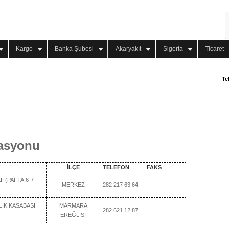
Kargo
Banka Şubesi
Akaryakıt
Sigorta
Ticaret
Te
tasyonu
İLÇE
TELEFON
FAKS
İ (PAFTA:6-7
MERKEZ
282 217 63 64
LİK KASABASI
MARMARA
282 621 12 87
EREĞLİSİ