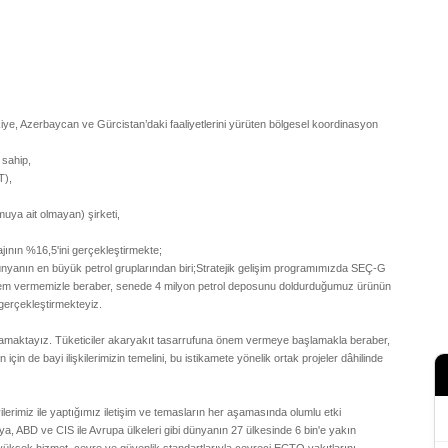
, Azerbaycan ve Gürcistan’daki faaliyetlerini yürüten bölgesel koordinasyon
 sahip,
T),
uya ait olmayan) şirketi,
jının %16,5'ini gerçekleştirmekte;
e, dünyanın en büyük petrol gruplarından biri;Stratejik gelişim programımızda SEÇ-G
önem vermemizle beraber, senede 4 milyon petrol deposunu doldurduğumuz ürünün
 gerçekleştirmekteyiz.
uygulamaktayız. Tüketiciler akaryakıt tasarrufuna önem vermeye başlamakla beraber,
n için de bayi ilişkilerimizin temelini, bu istikamete yönelik ortak projeler dâhilinde
erimiz ile yaptığımız iletişim ve temasların her aşamasında olumlu etki
, ABD ve CIS ile Avrupa ülkeleri gibi dünyanın 27 ülkesinde 6 bin'e yakın