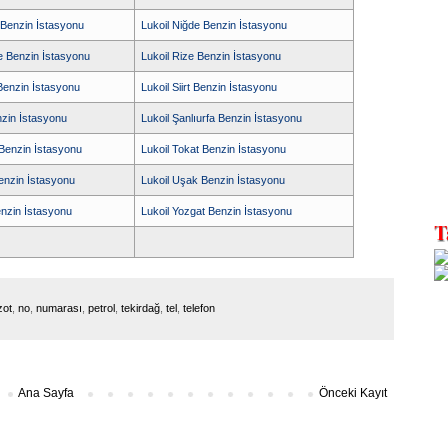
 Benzin İstasyonu
Lukoil Niğde Benzin İstasyonu
e Benzin İstasyonu
Lukoil Rize Benzin İstasyonu
Benzin İstasyonu
Lukoil Siirt Benzin İstasyonu
nzin İstasyonu
Lukoil Şanlıurfa Benzin İstasyonu
 Benzin İstasyonu
Lukoil Tokat Benzin İstasyonu
Benzin İstasyonu
Lukoil Uşak Benzin İstasyonu
enzin İstasyonu
Lukoil Yozgat Benzin İstasyonu
ot
,
no
,
numarası
,
petrol
,
tekirdağ
,
tel
,
telefon
Ana Sayfa
Önceki Kayıt