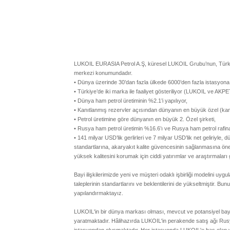
LUKOIL EURASIA Petrol A.Ş, küresel LUKOIL Grubu’nun, Türkiye
merkezi konumundadır.
• Dünya üzerinde 30’dan fazla ülkede 6000’den fazla istasyona
• Türkiye’de iki marka ile faaliyet gösteriliyor (LUKOIL ve AKPE
• Dünya ham petrol üretiminin %2.1’i yapılıyor,
• Kanıtlanmış rezervler açısından dünyanın en büyük özel (kam
• Petrol üretimine göre dünyanın en büyük 2. Özel şirketi,
• Rusya ham petrol üretimin %16.6’ı ve Rusya ham petrol rafina
• 141 milyar USD’lik gerlirleri ve 7 milyar USD’lik net geliriyl
standartlarına, akaryakıt kalite güvencesinin sağlanmasına 
yüksek kalitesini korumak için ciddi yatırımlar ve araştırmaları
Bayi ilişkilerimizde yeni ve müşteri odaklı işbirliği modelini 
taleplerinin standartlarını ve beklentilerini de yükseltmiştir. Bunu
yapılandırmaktayız.
LUKOIL'in bir dünya markası olması, mevcut ve potansiyel bayil
yaratmaktadır. Hâlihazırda LUKOIL'in perakende satış ağı Rusya