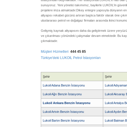
istasyondan oluşmaktadır. Her istasyonda LUKOIL'e has olan y
sunuyoruz. Yeni yönetici takımımız, bayilerle LUKOIL'in güvenli v
projelere imza atmaktadır.
Dikey entegre yapısıyla dünyanın en 
altyapısı rekabet gücünü artıran başlıca faktör olarak öne çık
uluslararası petrol ve doğalgaz firmaları arasında ikinci konumd
Gelişmiş kaynak altyapısını daha da geliştirmek üzere yeryüzü
ve çıkarılması yönündeki çalışmalar devam etmektedir. Bu kayn
çıkmaktadır.
Müşteri Hizmetleri
444 45 85
Türkiye'deki LUKOIL Petrol İstasyonları
Şehir
Şehir
Lukoil Adana Benzin İstasyonu
Lukoil Adıyaman
Lukoil Ağrı Benzin İstasyonu
Lukoil Aksaray 
Lukoil Ankara Benzin İstasyonu
Lukoil Antalya 
Lukoil Artvin Benzin İstasyonu
Lukoil Aydın Be
Lukoil Bartın Benzin İstasyonu
Lukoil Batman B