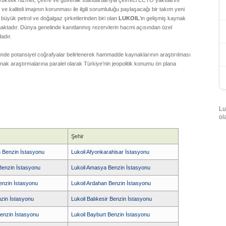
üksek hizmet, çevre ve güvenlik standartlarıyla çevreci ECTO yakıtlarını
e kaliteli imajının korunması ile ilgili sorumluluğu paylaşacağı bir takım yeni
büyük petrol ve doğalgaz şirketlerinden biri olan
LUKOIL
’in gelişmiş kaynak
maktadır. Dünya genelinde kanıtlanmış rezervlerin hacmi açısından özel
adır.
nde potansiyel coğrafyalar belirlenerek hammadde kaynaklarının araştırılması
ak araştırmalarına paralel olarak Türkiye’nin jeopolitik konumu ön plana
Lu
ol
Şehir
 Benzin İstasyonu
Lukoil Afyonkarahisar İstasyonu
Benzin İstasyonu
Lukoil Amasya Benzin İstasyonu
Benzin İstasyonu
Lukoil Ardahan Benzin İstasyonu
nzin İstasyonu
Lukoil Balıkesir Benzin İstasyonu
enzin İstasyonu
Lukoil Bayburt Benzin İstasyonu