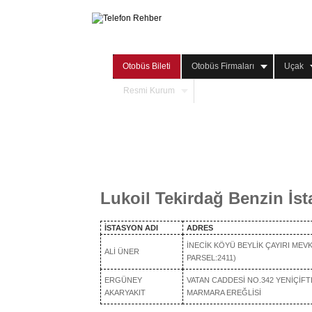
Otobüs Bileti
Otobüs Firmaları
Uçak
Resmi Kurum
Lukoil Tekirdağ Benzin İs
İSTASYON ADI
ADRES
İNECİK KÖYÜ BEYLİK ÇAYIRI MEVKİ
ALİ ÜNER
PARSEL:2411)
ERGÜNEY
VATAN CADDESİ NO.342 YENİÇİFT
AKARYAKIT
MARMARA EREĞLİSİ