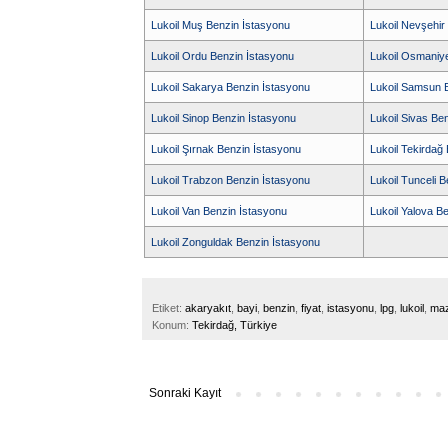
Lukoil Muş Benzin İstasyonu
Lukoil Nevşehir
Lukoil Ordu Benzin İstasyonu
Lukoil Osmaniy
Lukoil Sakarya Benzin İstasyonu
Lukoil Samsun 
Lukoil Sinop Benzin İstasyonu
Lukoil Sivas Be
Lukoil Şırnak Benzin İstasyonu
Lukoil Tekirdağ
Lukoil Trabzon Benzin İstasyonu
Lukoil Tunceli 
Lukoil Van Benzin İstasyonu
Lukoil Yalova B
Lukoil Zonguldak Benzin İstasyonu
Etiket:
akaryakıt
,
bayi
,
benzin
,
fiyat
,
istasyonu
,
lpg
,
lukoil
,
maz
Konum:
Tekirdağ, Türkiye
Sonraki Kayıt