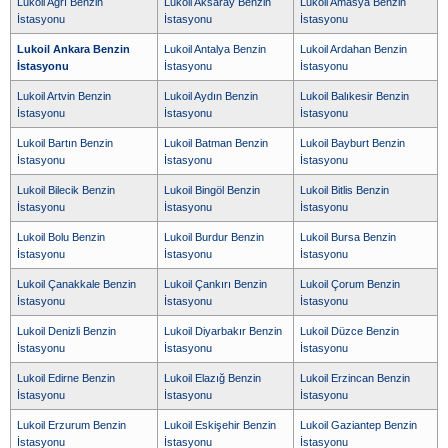
Lukoil Ağrı Benzin
Lukoil Aksaray Benzin
Lukoil Amasya Benzin
İstasyonu
İstasyonu
İstasyonu
Lukoil Ankara Benzin
Lukoil Antalya Benzin
Lukoil Ardahan Benzin
İstasyonu
İstasyonu
İstasyonu
Lukoil Artvin Benzin
Lukoil Aydın Benzin
Lukoil Balıkesir Benzin
İstasyonu
İstasyonu
İstasyonu
Lukoil Bartın Benzin
Lukoil Batman Benzin
Lukoil Bayburt Benzin
İstasyonu
İstasyonu
İstasyonu
Lukoil Bilecik Benzin
Lukoil Bingöl Benzin
Lukoil Bitlis Benzin
İstasyonu
İstasyonu
İstasyonu
Lukoil Bolu Benzin
Lukoil Burdur Benzin
Lukoil Bursa Benzin
İstasyonu
İstasyonu
İstasyonu
Lukoil Çanakkale Benzin
Lukoil Çankırı Benzin
Lukoil Çorum Benzin
İstasyonu
İstasyonu
İstasyonu
Lukoil Denizli Benzin
Lukoil Diyarbakır Benzin
Lukoil Düzce Benzin
İstasyonu
İstasyonu
İstasyonu
Lukoil Edirne Benzin
Lukoil Elazığ Benzin
Lukoil Erzincan Benzin
İstasyonu
İstasyonu
İstasyonu
Lukoil Erzurum Benzin
Lukoil Eskişehir Benzin
Lukoil Gaziantep Benzin
İstasyonu
İstasyonu
İstasyonu