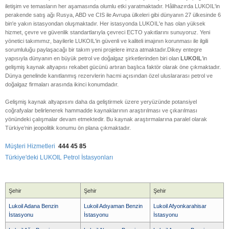
iletişim ve temasların her aşamasında olumlu etki yaratmaktadır. Hâlihazırda LUKOIL'in
perakende satış ağı Rusya, ABD ve CIS ile Avrupa ülkeleri gibi dünyanın 27 ülkesinde 6
bin'e yakın istasyondan oluşmaktadır. Her istasyonda LUKOIL'e has olan yüksek
hizmet, çevre ve güvenlik standartlarıyla çevreci ECTO yakıtlarını sunuyoruz. Yeni
yönetici takımımız, bayilerle LUKOIL'in güvenli ve kaliteli imajının korunması ile ilgili
sorumluluğu paylaşacağı bir takım yeni projelere imza atmaktadır.
Dikey entegre
yapısıyla dünyanın en büyük petrol ve doğalgaz şirketlerinden biri olan
LUKOIL
’in
gelişmiş kaynak altyapısı rekabet gücünü artıran başlıca faktör olarak öne çıkmaktadır.
Dünya genelinde kanıtlanmış rezervlerin hacmi açısından özel uluslararası petrol ve
doğalgaz firmaları arasında ikinci konumdadır.
Gelişmiş kaynak altyapısını daha da geliştirmek üzere yeryüzünde potansiyel
coğrafyalar belirlenerek hammadde kaynaklarının araştırılması ve çıkarılması
yönündeki çalışmalar devam etmektedir. Bu kaynak araştırmalarına paralel olarak
Türkiye’nin jeopolitik konumu ön plana çıkmaktadır.
Müşteri Hizmetleri
444 45 85
Türkiye'deki LUKOIL Petrol İstasyonları
Şehir
Şehir
Şehir
Lukoil Adana Benzin
Lukoil Adıyaman Benzin
Lukoil Afyonkarahisar
İstasyonu
İstasyonu
İstasyonu