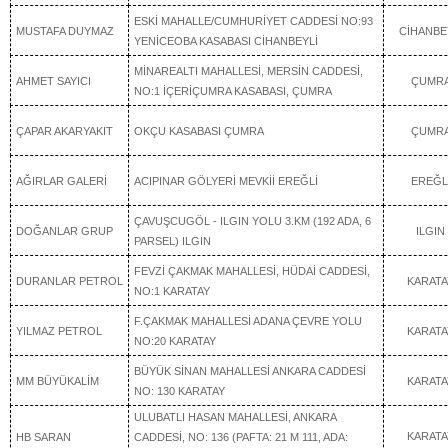
ESKİ MAHALLE/CUMHURİYET CADDESİ NO:93
MUSTAFA DUYMAZ
CİHANBE
YENİCEOBA KASABASI CİHANBEYLİ
MİNAREALTI MAHALLESİ, MERSİN CADDESİ,
AHMET SAYICI
ÇUMR
NO:1 İÇERİÇUMRA KASABASI, ÇUMRA
ÇAPAR AKARYAKIT
OKÇU KASABASI ÇUMRA
ÇUMR
AĞIRLAR GALERİ
ACIPINAR GÖLYERİ MEVKİİ EREĞLİ
EREĞL
ÇAVUŞCUGÖL - ILGIN YOLU 3.KM (192 ADA, 6
DOĞANLAR GRUP
ILGIN
PARSEL) ILGIN
FEVZİ ÇAKMAK MAHALLESİ, HÜDAİ CADDESİ,
DURANLAR PETROL
KARATA
NO:1 KARATAY
F.ÇAKMAK MAHALLESİ ADANA ÇEVRE YOLU
YILMAZ PETROL
KARATA
NO:20 KARATAY
BÜYÜK SİNAN MAHALLESİ ANKARA CADDESİ
MM BÜYÜKALİM
KARATA
NO: 130 KARATAY
ULUBATLI HASAN MAHALLESİ, ANKARA
KARATA
HB SARAN
CADDESİ, NO: 136 (PAFTA: 21 M 111, ADA: