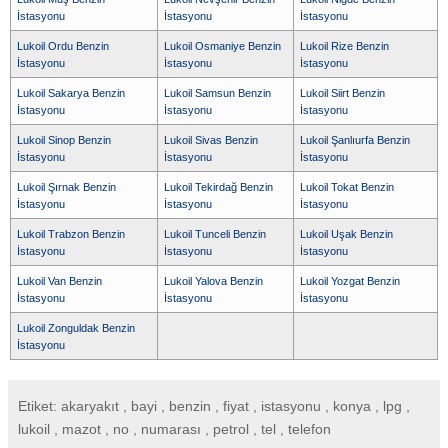
İstasyonu
İstasyonu
İstasyonu
Lukoil Ordu Benzin
Lukoil Osmaniye Benzin
Lukoil Rize Benzin
İstasyonu
İstasyonu
İstasyonu
Lukoil Sakarya Benzin
Lukoil Samsun Benzin
Lukoil Siirt Benzin
İstasyonu
İstasyonu
İstasyonu
Lukoil Sinop Benzin
Lukoil Sivas Benzin
Lukoil Şanlıurfa Benzin
İstasyonu
İstasyonu
İstasyonu
Lukoil Şırnak Benzin
Lukoil Tekirdağ Benzin
Lukoil Tokat Benzin
İstasyonu
İstasyonu
İstasyonu
Lukoil Trabzon Benzin
Lukoil Tunceli Benzin
Lukoil Uşak Benzin
İstasyonu
İstasyonu
İstasyonu
Lukoil Van Benzin
Lukoil Yalova Benzin
Lukoil Yozgat Benzin
İstasyonu
İstasyonu
İstasyonu
Lukoil Zonguldak Benzin
İstasyonu
Etiket: akaryakıt , bayi , benzin , fiyat , istasyonu , konya , lpg ,
lukoil , mazot , no , numarası , petrol , tel , telefon