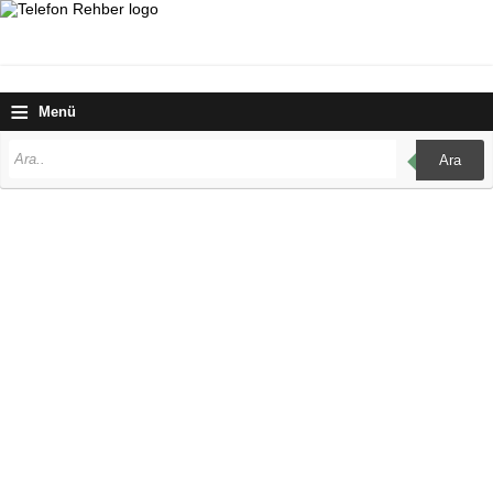
≡
Menü
Ara