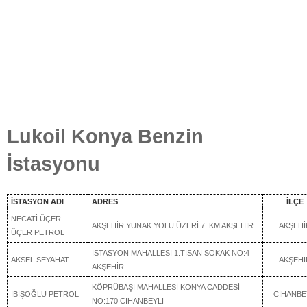
Lukoil Konya Benzin
İstasyonu
İSTASYON ADI
ADRES
İLÇE
NECATİ ÜÇER -
AKŞEHİR YUNAK YOLU ÜZERİ 7. KM AKŞEHİR
AKŞEHİ
ÜÇER PETROL
İSTASYON MAHALLESİ 1.TISAN SOKAK NO:4
AKSEL SEYAHAT
AKŞEHİ
AKŞEHİR
KÖPRÜBAŞI MAHALLESİ KONYA CADDESİ
İBİŞOĞLU PETROL
CİHANBE
NO:170 CİHANBEYLİ