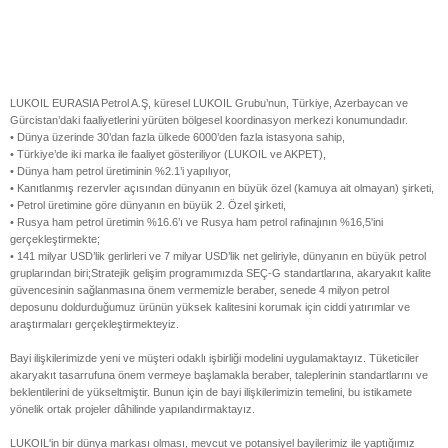
LUKOIL EURASIA Petrol A.Ş, küresel LUKOIL Grubu’nun, Türkiye, Azerbaycan ve
Gürcistan’daki faaliyetlerini yürüten bölgesel koordinasyon merkezi konumundadır.
• Dünya üzerinde 30’dan fazla ülkede 6000’den fazla istasyona sahip,
• Türkiye’de iki marka ile faaliyet gösteriliyor (LUKOIL ve AKPET),
• Dünya ham petrol üretiminin %2.1’i yapılıyor,
• Kanıtlanmış rezervler açısından dünyanın en büyük özel (kamuya ait olmayan) şirketi,
• Petrol üretimine göre dünyanın en büyük 2. Özel şirketi,
• Rusya ham petrol üretimin %16.6’ı ve Rusya ham petrol rafinajının %16,5'ini
gerçekleştirmekte;
• 141 milyar USD’lik gerlirleri ve 7 milyar USD’lik net geliriyle, dünyanın en büyük petrol
gruplarından biri;Stratejik gelişim programımızda SEÇ-G standartlarına, akaryakıt kalite
güvencesinin sağlanmasına önem vermemizle beraber, senede 4 milyon petrol
deposunu doldurduğumuz ürünün yüksek kalitesini korumak için ciddi yatırımlar ve
araştırmaları gerçekleştirmekteyiz.
Bayi ilişkilerimizde yeni ve müşteri odaklı işbirliği modelini uygulamaktayız. Tüketiciler
akaryakıt tasarrufuna önem vermeye başlamakla beraber, taleplerinin standartlarını ve
beklentilerini de yükseltmiştir. Bunun için de bayi ilişkilerimizin temelini, bu istikamete
yönelik ortak projeler dâhilinde yapılandırmaktayız.
LUKOIL'in bir dünya markası olması, mevcut ve potansiyel bayilerimiz ile yaptığımız