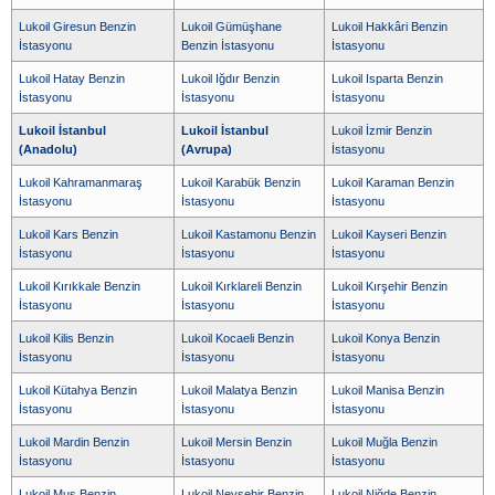
Lukoil Giresun Benzin
Lukoil Gümüşhane
Lukoil Hakkâri Benzin
İstasyonu
Benzin İstasyonu
İstasyonu
Lukoil Hatay Benzin
Lukoil Iğdır Benzin
Lukoil Isparta Benzin
İstasyonu
İstasyonu
İstasyonu
Lukoil İstanbul
Lukoil İstanbul
Lukoil İzmir Benzin
(Anadolu)
(Avrupa)
İstasyonu
Lukoil Kahramanmaraş
Lukoil Karabük Benzin
Lukoil Karaman Benzin
İstasyonu
İstasyonu
İstasyonu
Lukoil Kars Benzin
Lukoil Kastamonu Benzin
Lukoil Kayseri Benzin
İstasyonu
İstasyonu
İstasyonu
Lukoil Kırıkkale Benzin
Lukoil Kırklareli Benzin
Lukoil Kırşehir Benzin
İstasyonu
İstasyonu
İstasyonu
Lukoil Kilis Benzin
Lukoil Kocaeli Benzin
Lukoil Konya Benzin
İstasyonu
İstasyonu
İstasyonu
Lukoil Kütahya Benzin
Lukoil Malatya Benzin
Lukoil Manisa Benzin
İstasyonu
İstasyonu
İstasyonu
Lukoil Mardin Benzin
Lukoil Mersin Benzin
Lukoil Muğla Benzin
İstasyonu
İstasyonu
İstasyonu
Lukoil Muş Benzin
Lukoil Nevşehir Benzin
Lukoil Niğde Benzin