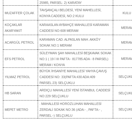
25985, PARSEL: 2) KARATAY
TAVŞANÇALI BELDESİ, YENİ MAHELLESİ,
MUZAFFER ÇOLAK
KULU
KONYA CADDESİ, NO:2 KULU
KOÇAKLAR
KARAASLAN AYBAHÇE MAHALLESİ KARAMAN
MERA
AKARYAKIT
CADDESİ NO:608 MERAM
KARAMAN CAD. ALPASLAN MAH. AKKÖY
ACARGÜL PETROL
MERA
SOKAK NO:1 MERAM
SÜLEYMAN ŞAH MAHALLESİ BEŞKAVAK SOKAK
MERA
EFS PETROL
NO:1 ( 19 İ III PAFTA - 817785 ADA - 8 PARSEL)
MERAM / KONYA
BÜYÜK İHSANİYE MAHALLESİ YAHYA ÇAVUŞ
SELÇUK
YILMAZ PETROL
CADDESİ NO: 33(PAFTA:430 ADA:409
PARSEL:23) SELÇUKLU
ARDIÇLI MAHALLESİ YENİ İSTANBUL CADDESİ
HB SARAN
SELÇUK
NO:229 SELÇUKLU
. MAHALLESİ HOROZLUHAN MAHALLESİ
SELÇUK
MEPET METRO
ZERDALİ SOKAK NO:36 (ADA:- , PAFTA:- ,
PARSEL:-) SELÇUKLU