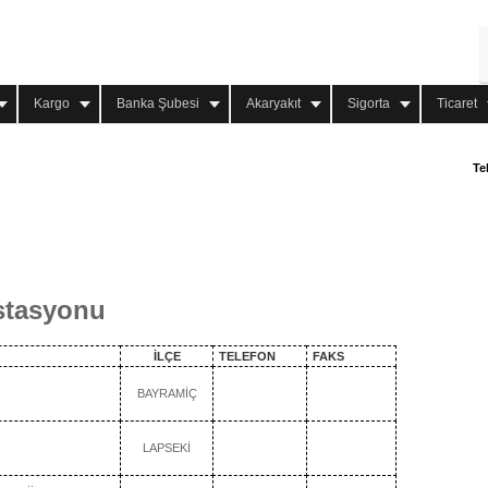
Kargo
Banka Şubesi
Akaryakıt
Sigorta
Ticaret
Te
stasyonu
İLÇE
TELEFON
FAKS
BAYRAMİÇ
LAPSEKİ