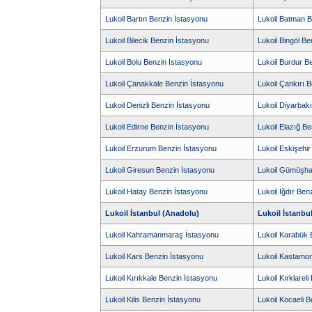
Lukoil Bartın Benzin İstasyonu
Lukoil Batman B
Lukoil Bilecik Benzin İstasyonu
Lukoil Bingöl B
Lukoil Bolu Benzin İstasyonu
Lukoil Burdur B
Lukoil Çanakkale Benzin İstasyonu
Lukoil Çankırı 
Lukoil Denizli Benzin İstasyonu
Lukoil Diyarbak
Lukoil Edirne Benzin İstasyonu
Lukoil Elazığ B
Lukoil Erzurum Benzin İstasyonu
Lukoil Eskişehi
Lukoil Giresun Benzin İstasyonu
Lukoil Gümüşha
Lukoil Hatay Benzin İstasyonu
Lukoil Iğdır Ben
Lukoil İstanbul (Anadolu)
Lukoil İstanbu
Lukoil Kahramanmaraş İstasyonu
Lukoil Karabük 
Lukoil Kars Benzin İstasyonu
Lukoil Kastamo
Lukoil Kırıkkale Benzin İstasyonu
Lukoil Kırklarel
Lukoil Kilis Benzin İstasyonu
Lukoil Kocaeli 