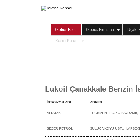
Otobüs Bileti
Otobüs Firmaları
Uçak
Resmi Kurum
Lukoil Çanakkale Benzin İ
İSTASYON ADI
ADRES
ALİ ATAK
TÜRKMENLİ KÖYÜ BAYRAMİÇ
SEZER PETROL
SULUCA KÖYÜ ÜSTÜ, LAPSEKİ