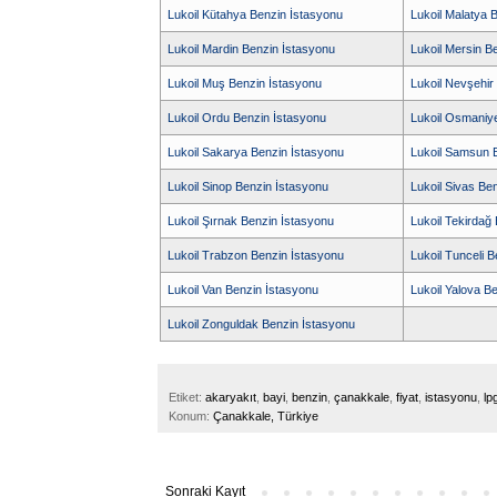
Lukoil Kütahya Benzin İstasyonu
Lukoil Malatya 
Lukoil Mardin Benzin İstasyonu
Lukoil Mersin B
Lukoil Muş Benzin İstasyonu
Lukoil Nevşehir
Lukoil Ordu Benzin İstasyonu
Lukoil Osmaniy
Lukoil Sakarya Benzin İstasyonu
Lukoil Samsun 
Lukoil Sinop Benzin İstasyonu
Lukoil Sivas Be
Lukoil Şırnak Benzin İstasyonu
Lukoil Tekirdağ
Lukoil Trabzon Benzin İstasyonu
Lukoil Tunceli 
Lukoil Van Benzin İstasyonu
Lukoil Yalova B
Lukoil Zonguldak Benzin İstasyonu
Etiket:
akaryakıt
,
bayi
,
benzin
,
çanakkale
,
fiyat
,
istasyonu
,
lp
Konum:
Çanakkale, Türkiye
Sonraki Kayıt