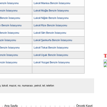
Benzin İstasyonu
Lukoil Manisa Benzin İstasyonu
enzin İstasyonu
Lukoil Muğla Benzin İstasyonu
 Benzin İstasyonu
Lukoil Niğde Benzin İstasyonu
e Benzin İstasyonu
Lukoil Rize Benzin İstasyonu
Benzin İstasyonu
Lukoil Siirt Benzin İstasyonu
nzin İstasyonu
Lukoil Şanlıurfa Benzin İstasyonu
 Benzin İstasyonu
Lukoil Tokat Benzin İstasyonu
Benzin İstasyonu
Lukoil Uşak Benzin İstasyonu
enzin İstasyonu
Lukoil Yozgat Benzin İstasyonu
g
,
lukoil
,
mazot
,
no
,
numarası
,
petrol
,
tel
,
telefon
Ana Sayfa
Önceki Kayıt