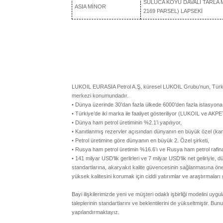
SULUCA KÖYÜ DAVALI TARLA ME
ASIA MİNOR
2169 PARSEL) LAPSEKİ
LUKOIL EURASIA Petrol A.Ş, küresel LUKOIL Grubu’nun, Türkiye
merkezi konumundadır.
• Dünya üzerinde 30’dan fazla ülkede 6000’den fazla istasyona
• Türkiye’de iki marka ile faaliyet gösteriliyor (LUKOIL ve AKPE
• Dünya ham petrol üretiminin %2.1’i yapılıyor,
• Kanıtlanmış rezervler açısından dünyanın en büyük özel (kam
• Petrol üretimine göre dünyanın en büyük 2. Özel şirketi,
• Rusya ham petrol üretimin %16.6’ı ve Rusya ham petrol rafina
• 141 milyar USD’lik gerlirleri ve 7 milyar USD’lik net geliriyl
standartlarına, akaryakıt kalite güvencesinin sağlanmasına 
yüksek kalitesini korumak için ciddi yatırımlar ve araştırmaları
Bayi ilişkilerimizde yeni ve müşteri odaklı işbirliği modelini 
taleplerinin standartlarını ve beklentilerini de yükseltmiştir. Bunu
yapılandırmaktayız.