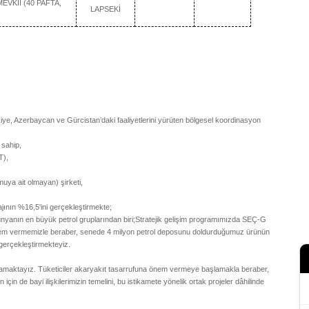
VKİİ (40 PAFTA,
LAPSEKİ
, Azerbaycan ve Gürcistan’daki faaliyetlerini yürüten bölgesel koordinasyon
 sahip,
T),
uya ait olmayan) şirketi,
jının %16,5'ini gerçekleştirmekte;
e, dünyanın en büyük petrol gruplarından biri;Stratejik gelişim programımızda SEÇ-G
önem vermemizle beraber, senede 4 milyon petrol deposunu doldurduğumuz ürünün
 gerçekleştirmekteyiz.
uygulamaktayız. Tüketiciler akaryakıt tasarrufuna önem vermeye başlamakla beraber,
n için de bayi ilişkilerimizin temelini, bu istikamete yönelik ortak projeler dâhilinde