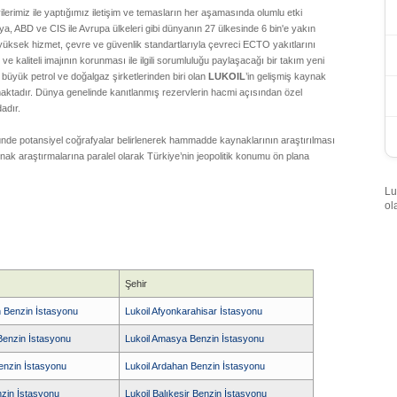
erimiz ile yaptığımız iletişim ve temasların her aşamasında olumlu etki
, ABD ve CIS ile Avrupa ülkeleri gibi dünyanın 27 ülkesinde 6 bin'e yakın
üksek hizmet, çevre ve güvenlik standartlarıyla çevreci ECTO yakıtlarını
e kaliteli imajının korunması ile ilgili sorumluluğu paylaşacağı bir takım yeni
büyük petrol ve doğalgaz şirketlerinden biri olan
LUKOIL
’in gelişmiş kaynak
maktadır. Dünya genelinde kanıtlanmış rezervlerin hacmi açısından özel
adır.
nde potansiyel coğrafyalar belirlenerek hammadde kaynaklarının araştırılması
ak araştırmalarına paralel olarak Türkiye’nin jeopolitik konumu ön plana
Lu
ol
Şehir
 Benzin İstasyonu
Lukoil Afyonkarahisar İstasyonu
Benzin İstasyonu
Lukoil Amasya Benzin İstasyonu
Benzin İstasyonu
Lukoil Ardahan Benzin İstasyonu
nzin İstasyonu
Lukoil Balıkesir Benzin İstasyonu