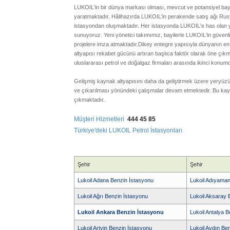
LUKOIL'in bir dünya markası olması, mevcut ve potansiyel bayil
yaratmaktadır. Hâlihazırda LUKOIL'in perakende satış ağı Rusya
istasyondan oluşmaktadır. Her istasyonda LUKOIL'e has olan y
sunuyoruz. Yeni yönetici takımımız, bayilerle LUKOIL'in güvenli v
projelere imza atmaktadır.
Dikey entegre yapısıyla dünyanın en 
altyapısı rekabet gücünü artıran başlıca faktör olarak öne çık
uluslararası petrol ve doğalgaz firmaları arasında ikinci konumd
Gelişmiş kaynak altyapısını daha da geliştirmek üzere yeryüzü
ve çıkarılması yönündeki çalışmalar devam etmektedir. Bu kayn
çıkmaktadır.
Müşteri Hizmetleri
444 45 85
Türkiye'deki LUKOIL Petrol İstasyonları
Şehir
Şehir
Lukoil Adana Benzin İstasyonu
Lukoil Adıyaman
Lukoil Ağrı Benzin İstasyonu
Lukoil Aksaray 
Lukoil Ankara Benzin İstasyonu
Lukoil Antalya 
Lukoil Artvin Benzin İstasyonu
Lukoil Aydın Be