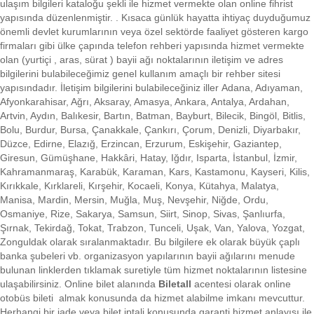
ulaşım bilgileri kataloğu şekli ile hizmet vermekte olan online fihrist
yapısında düzenlenmiştir. . Kısaca
günlük hayatta ihtiyaç duyduğumuz
önemli devlet kurumlarının veya özel sektörde faaliyet gösteren kargo
firmaları gibi ülke çapında telefon rehberi yapısında hizmet vermekte
olan (yurtiçi , aras, sürat ) bayii ağı noktalarının iletişim ve adres
bilgilerini bulabileceğimiz genel kullanım amaçlı bir rehber sitesi
yapısındadır. İletişim bilgilerini bulabileceğiniz iller Adana, Adıyaman,
Afyonkarahisar, Ağrı, Aksaray, Amasya, Ankara, Antalya, Ardahan,
Artvin, Aydın, Balıkesir, Bartın, Batman, Bayburt, Bilecik, Bingöl, Bitlis,
Bolu, Burdur, Bursa, Çanakkale, Çankırı, Çorum, Denizli, Diyarbakır,
Düzce, Edirne, Elazığ, Erzincan, Erzurum, Eskişehir, Gaziantep,
Giresun, Gümüşhane, Hakkâri, Hatay, Iğdır, Isparta, İstanbul, İzmir,
Kahramanmaraş, Karabük, Karaman, Kars, Kastamonu, Kayseri, Kilis,
Kırıkkale, Kırklareli, Kırşehir, Kocaeli, Konya, Kütahya, Malatya,
Manisa, Mardin, Mersin, Muğla, Muş, Nevşehir, Niğde, Ordu,
Osmaniye, Rize, Sakarya, Samsun, Siirt, Sinop, Sivas, Şanlıurfa,
Şırnak, Tekirdağ, Tokat, Trabzon, Tunceli, Uşak, Van, Yalova, Yozgat,
Zonguldak olarak sıralanmaktadır. Bu bilgilere ek olarak büyük çaplı
banka şubeleri vb. organizasyon yapılarının bayii ağılarını menude
bulunan linklerden tıklamak suretiyle tüm hizmet noktalarının listesine
ulaşabilirsiniz.
Online bilet alanında
Biletall
acentesi olarak online
otobüs bileti almak konusunda da hizmet alabilme imkanı mevcuttur.
Herhangi bir iade veya bilet iptali konusunda garanti hizmet anlayışı ile