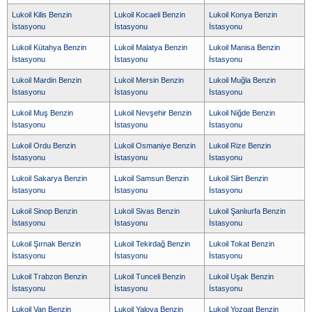
Lukoil Kilis Benzin
Lukoil Kocaeli Benzin
Lukoil Konya Benzin
İstasyonu
İstasyonu
İstasyonu
Lukoil Kütahya Benzin
Lukoil Malatya Benzin
Lukoil Manisa Benzin
İstasyonu
İstasyonu
İstasyonu
Lukoil Mardin Benzin
Lukoil Mersin Benzin
Lukoil Muğla Benzin
İstasyonu
İstasyonu
İstasyonu
Lukoil Muş Benzin
Lukoil Nevşehir Benzin
Lukoil Niğde Benzin
İstasyonu
İstasyonu
İstasyonu
Lukoil Ordu Benzin
Lukoil Osmaniye Benzin
Lukoil Rize Benzin
İstasyonu
İstasyonu
İstasyonu
Lukoil Sakarya Benzin
Lukoil Samsun Benzin
Lukoil Siirt Benzin
İstasyonu
İstasyonu
İstasyonu
Lukoil Sinop Benzin
Lukoil Sivas Benzin
Lukoil Şanlıurfa Benzin
İstasyonu
İstasyonu
İstasyonu
Lukoil Şırnak Benzin
Lukoil Tekirdağ Benzin
Lukoil Tokat Benzin
İstasyonu
İstasyonu
İstasyonu
Lukoil Trabzon Benzin
Lukoil Tunceli Benzin
Lukoil Uşak Benzin
İstasyonu
İstasyonu
İstasyonu
Lukoil Van Benzin
Lukoil Yalova Benzin
Lukoil Yozgat Benzin