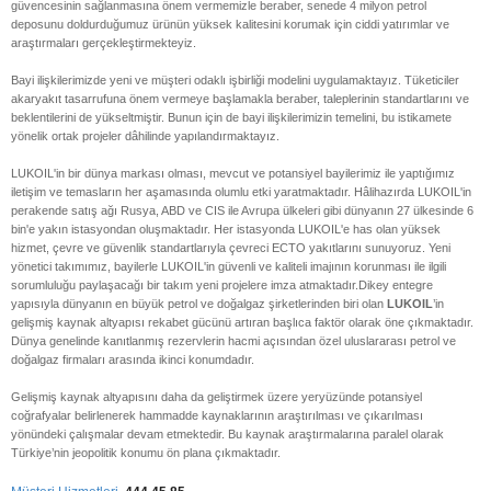
güvencesinin sağlanmasına önem vermemizle beraber, senede 4 milyon petrol
deposunu doldurduğumuz ürünün yüksek kalitesini korumak için ciddi yatırımlar ve
araştırmaları gerçekleştirmekteyiz.
Bayi ilişkilerimizde yeni ve müşteri odaklı işbirliği modelini uygulamaktayız. Tüketiciler
akaryakıt tasarrufuna önem vermeye başlamakla beraber, taleplerinin standartlarını ve
beklentilerini de yükseltmiştir. Bunun için de bayi ilişkilerimizin temelini, bu istikamete
yönelik ortak projeler dâhilinde yapılandırmaktayız.
LUKOIL'in bir dünya markası olması, mevcut ve potansiyel bayilerimiz ile yaptığımız
iletişim ve temasların her aşamasında olumlu etki yaratmaktadır. Hâlihazırda LUKOIL'in
perakende satış ağı Rusya, ABD ve CIS ile Avrupa ülkeleri gibi dünyanın 27 ülkesinde 6
bin'e yakın istasyondan oluşmaktadır. Her istasyonda LUKOIL'e has olan yüksek
hizmet, çevre ve güvenlik standartlarıyla çevreci ECTO yakıtlarını sunuyoruz. Yeni
yönetici takımımız, bayilerle LUKOIL'in güvenli ve kaliteli imajının korunması ile ilgili
sorumluluğu paylaşacağı bir takım yeni projelere imza atmaktadır.
Dikey entegre
yapısıyla dünyanın en büyük petrol ve doğalgaz şirketlerinden biri olan
LUKOIL
’in
gelişmiş kaynak altyapısı rekabet gücünü artıran başlıca faktör olarak öne çıkmaktadır.
Dünya genelinde kanıtlanmış rezervlerin hacmi açısından özel uluslararası petrol ve
doğalgaz firmaları arasında ikinci konumdadır.
Gelişmiş kaynak altyapısını daha da geliştirmek üzere yeryüzünde potansiyel
coğrafyalar belirlenerek hammadde kaynaklarının araştırılması ve çıkarılması
yönündeki çalışmalar devam etmektedir. Bu kaynak araştırmalarına paralel olarak
Türkiye’nin jeopolitik konumu ön plana çıkmaktadır.