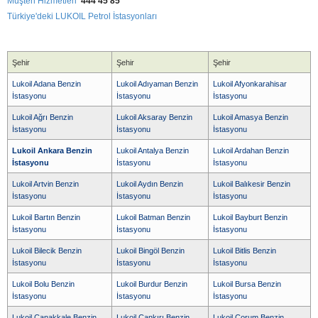
Müşteri Hizmetleri
444 45 85
Türkiye'deki LUKOIL Petrol İstasyonları
Şehir
Şehir
Şehir
Lukoil Adana Benzin
Lukoil Adıyaman Benzin
Lukoil Afyonkarahisar
İstasyonu
İstasyonu
İstasyonu
Lukoil Ağrı Benzin
Lukoil Aksaray Benzin
Lukoil Amasya Benzin
İstasyonu
İstasyonu
İstasyonu
Lukoil Ankara Benzin
Lukoil Antalya Benzin
Lukoil Ardahan Benzin
İstasyonu
İstasyonu
İstasyonu
Lukoil Artvin Benzin
Lukoil Aydın Benzin
Lukoil Balıkesir Benzin
İstasyonu
İstasyonu
İstasyonu
Lukoil Bartın Benzin
Lukoil Batman Benzin
Lukoil Bayburt Benzin
İstasyonu
İstasyonu
İstasyonu
Lukoil Bilecik Benzin
Lukoil Bingöl Benzin
Lukoil Bitlis Benzin
İstasyonu
İstasyonu
İstasyonu
Lukoil Bolu Benzin
Lukoil Burdur Benzin
Lukoil Bursa Benzin
İstasyonu
İstasyonu
İstasyonu
Lukoil Çanakkale Benzin
Lukoil Çankırı Benzin
Lukoil Çorum Benzin