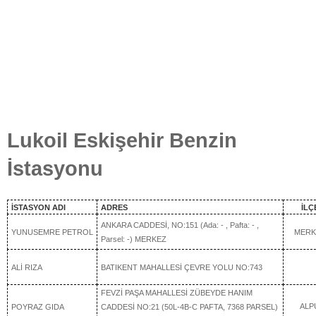
Lukoil Eskişehir Benzin
İstasyonu
İSTASYON ADI
ADRES
İLÇ
ANKARA CADDESİ, NO:151 (Ada: - , Pafta: - ,
YUNUSEMRE PETROL
MERK
Parsel: -) MERKEZ
ALİ RIZA
BATIKENT MAHALLESİ ÇEVRE YOLU NO:743
FEVZİ PAŞA MAHALLESİ ZÜBEYDE HANIM
ALP
POYRAZ GIDA
CADDESİ NO:21 (50L-4B-C PAFTA, 7368 PARSEL)