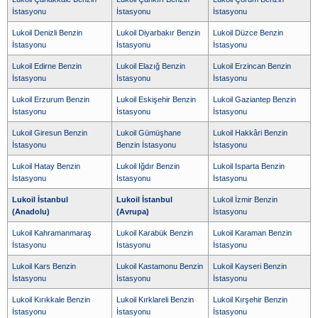
İstasyonu
İstasyonu
İstasyonu
Lukoil Denizli Benzin
Lukoil Diyarbakır Benzin
Lukoil Düzce Benzin
İstasyonu
İstasyonu
İstasyonu
Lukoil Edirne Benzin
Lukoil Elazığ Benzin
Lukoil Erzincan Benzin
İstasyonu
İstasyonu
İstasyonu
Lukoil Erzurum Benzin
Lukoil Eskişehir Benzin
Lukoil Gaziantep Benzin
İstasyonu
İstasyonu
İstasyonu
Lukoil Giresun Benzin
Lukoil Gümüşhane
Lukoil Hakkâri Benzin
İstasyonu
Benzin İstasyonu
İstasyonu
Lukoil Hatay Benzin
Lukoil Iğdır Benzin
Lukoil Isparta Benzin
İstasyonu
İstasyonu
İstasyonu
Lukoil İstanbul
Lukoil İstanbul
Lukoil İzmir Benzin
(Anadolu)
(Avrupa)
İstasyonu
Lukoil Kahramanmaraş
Lukoil Karabük Benzin
Lukoil Karaman Benzin
İstasyonu
İstasyonu
İstasyonu
Lukoil Kars Benzin
Lukoil Kastamonu Benzin
Lukoil Kayseri Benzin
İstasyonu
İstasyonu
İstasyonu
Lukoil Kırıkkale Benzin
Lukoil Kırklareli Benzin
Lukoil Kırşehir Benzin
İstasyonu
İstasyonu
İstasyonu