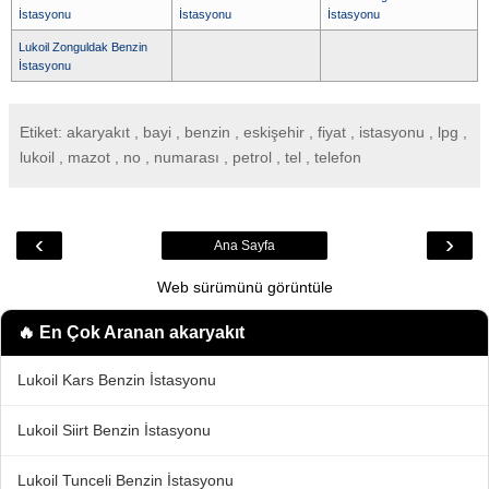
İstasyonu
İstasyonu
İstasyonu
Lukoil Zonguldak Benzin
İstasyonu
Etiket: akaryakıt , bayi , benzin , eskişehir , fiyat , istasyonu , lpg ,
lukoil , mazot , no , numarası , petrol , tel , telefon
‹
›
Ana Sayfa
Web sürümünü görüntüle
🔥 En Çok Aranan
akaryakıt
Lukoil Kars Benzin İstasyonu
Lukoil Siirt Benzin İstasyonu
Lukoil Tunceli Benzin İstasyonu