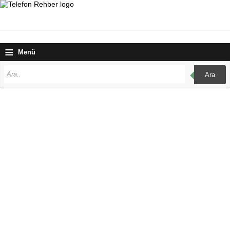
≡
Menü
Ara