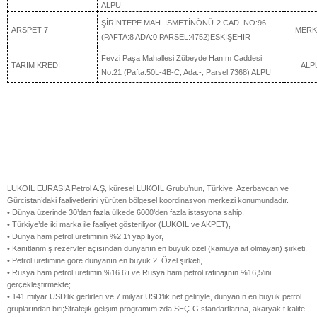
ALPU
ŞİRİNTEPE MAH. İSMETİNÖNÜ-2 CAD. NO:96
ARSPET 7
MERK
(PAFTA:8 ADA:0 PARSEL:4752)ESKİŞEHİR
Fevzi Paşa Mahallesi Zübeyde Hanım Caddesi
TARIM KREDİ
ALP
No:21 (Pafta:50L-4B-C, Ada:-, Parsel:7368) ALPU
LUKOIL EURASIA Petrol A.Ş, küresel LUKOIL Grubu’nun, Türkiye, Azerbaycan ve
Gürcistan’daki faaliyetlerini yürüten bölgesel koordinasyon merkezi konumundadır.
• Dünya üzerinde 30’dan fazla ülkede 6000’den fazla istasyona sahip,
• Türkiye’de iki marka ile faaliyet gösteriliyor (LUKOIL ve AKPET),
• Dünya ham petrol üretiminin %2.1’i yapılıyor,
• Kanıtlanmış rezervler açısından dünyanın en büyük özel (kamuya ait olmayan) şirketi,
• Petrol üretimine göre dünyanın en büyük 2. Özel şirketi,
• Rusya ham petrol üretimin %16.6’ı ve Rusya ham petrol rafinajının %16,5'ini
gerçekleştirmekte;
• 141 milyar USD’lik gerlirleri ve 7 milyar USD’lik net geliriyle, dünyanın en büyük petrol
gruplarından biri;Stratejik gelişim programımızda SEÇ-G standartlarına, akaryakıt kalite