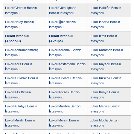
Lukoil Giresun Benzin
Lukoil Gümüşhane
Lukoil Hakkâri Benzin
İstasyonu
Benzin İstasyonu
İstasyonu
Lukoil Hatay Benzin
Lukoil Iğdır Benzin
Lukoil Isparta Benzin
İstasyonu
İstasyonu
İstasyonu
Lukoil İstanbul
Lukoil İstanbul
Lukoil İzmir Benzin
(Anadolu)
(Avrupa)
İstasyonu
Lukoil Kahramanmaraş
Lukoil Karabük Benzin
Lukoil Karaman Benzin
İstasyonu
İstasyonu
İstasyonu
Lukoil Kars Benzin
Lukoil Kastamonu Benzin
Lukoil Kayseri Benzin
İstasyonu
İstasyonu
İstasyonu
Lukoil Kırıkkale Benzin
Lukoil Kırklareli Benzin
Lukoil Kırşehir Benzin
İstasyonu
İstasyonu
İstasyonu
Lukoil Kilis Benzin
Lukoil Kocaeli Benzin
Lukoil Konya Benzin
İstasyonu
İstasyonu
İstasyonu
Lukoil Kütahya Benzin
Lukoil Malatya Benzin
Lukoil Manisa Benzin
İstasyonu
İstasyonu
İstasyonu
Lukoil Mardin Benzin
Lukoil Mersin Benzin
Lukoil Muğla Benzin
İstasyonu
İstasyonu
İstasyonu