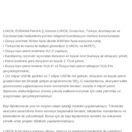
LUKOIL EURASIA Petrol A.Ş, küresel LUKOIL Grubu’nun, Türkiye, Azerbaycan ve
Gürcistan’daki faaliyetlerini yürüten bölgesel koordinasyon merkezi konumundadır.
• Dünya üzerinde 30’dan fazla ülkede 6000’den fazla istasyona sahip,
• Türkiye’de iki marka ile faaliyet gösteriliyor (LUKOIL ve AKPET),
• Dünya ham petrol üretiminin %2.1’i yapılıyor,
• Kanıtlanmış rezervler açısından dünyanın en büyük özel (kamuya ait olmayan) şirketi,
• Petrol üretimine göre dünyanın en büyük 2. Özel şirketi,
• Rusya ham petrol üretimin %16.6’ı ve Rusya ham petrol rafinajının %16,5'ini
gerçekleştirmekte;
• 141 milyar USD’lik gerlirleri ve 7 milyar USD’lik net geliriyle, dünyanın en büyük petrol
gruplarından biri;Stratejik gelişim programımızda SEÇ-G standartlarına, akaryakıt kalite
güvencesinin sağlanmasına önem vermemizle beraber, senede 4 milyon petrol
deposunu doldurduğumuz ürünün yüksek kalitesini korumak için ciddi yatırımlar ve
araştırmaları gerçekleştirmekteyiz.
Bayi ilişkilerimizde yeni ve müşteri odaklı işbirliği modelini uygulamaktayız. Tüketiciler
akaryakıt tasarrufuna önem vermeye başlamakla beraber, taleplerinin standartlarını ve
beklentilerini de yükseltmiştir. Bunun için de bayi ilişkilerimizin temelini, bu istikamete
yönelik ortak projeler dâhilinde yapılandırmaktayız.
LUKOIL'in bir dünya markası olması, mevcut ve potansiyel bayilerimiz ile yaptığımız