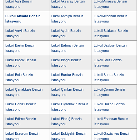
Lukoil Ağrı Benzin
Lukoil Aksaray Benzin
Lukoil Amasya Benzin
İstasyonu
İstasyonu
İstasyonu
Lukoil Ankara Benzin
Lukoil Antalya Benzin
Lukoil Ardahan Benzin
İstasyonu
İstasyonu
İstasyonu
Lukoil Artvin Benzin
Lukoil Aydın Benzin
Lukoil Balıkesir Benzin
İstasyonu
İstasyonu
İstasyonu
Lukoil Bartın Benzin
Lukoil Batman Benzin
Lukoil Bayburt Benzin
İstasyonu
İstasyonu
İstasyonu
Lukoil Bilecik Benzin
Lukoil Bingöl Benzin
Lukoil Bitlis Benzin
İstasyonu
İstasyonu
İstasyonu
Lukoil Bolu Benzin
Lukoil Burdur Benzin
Lukoil Bursa Benzin
İstasyonu
İstasyonu
İstasyonu
Lukoil Çanakkale Benzin
Lukoil Çankırı Benzin
Lukoil Çorum Benzin
İstasyonu
İstasyonu
İstasyonu
Lukoil Denizli Benzin
Lukoil Diyarbakır Benzin
Lukoil Düzce Benzin
İstasyonu
İstasyonu
İstasyonu
Lukoil Edirne Benzin
Lukoil Elazığ Benzin
Lukoil Erzincan Benzin
İstasyonu
İstasyonu
İstasyonu
Lukoil Erzurum Benzin
Lukoil Eskişehir Benzin
Lukoil Gaziantep Benzin
İstasyonu
İstasyonu
İstasyonu