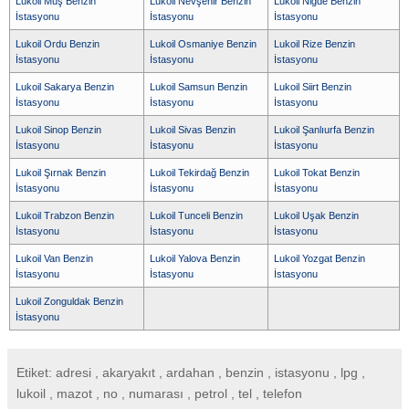
Lukoil Muş Benzin
Lukoil Nevşehir Benzin
Lukoil Niğde Benzin
İstasyonu
İstasyonu
İstasyonu
Lukoil Ordu Benzin
Lukoil Osmaniye Benzin
Lukoil Rize Benzin
İstasyonu
İstasyonu
İstasyonu
Lukoil Sakarya Benzin
Lukoil Samsun Benzin
Lukoil Siirt Benzin
İstasyonu
İstasyonu
İstasyonu
Lukoil Sinop Benzin
Lukoil Sivas Benzin
Lukoil Şanlıurfa Benzin
İstasyonu
İstasyonu
İstasyonu
Lukoil Şırnak Benzin
Lukoil Tekirdağ Benzin
Lukoil Tokat Benzin
İstasyonu
İstasyonu
İstasyonu
Lukoil Trabzon Benzin
Lukoil Tunceli Benzin
Lukoil Uşak Benzin
İstasyonu
İstasyonu
İstasyonu
Lukoil Van Benzin
Lukoil Yalova Benzin
Lukoil Yozgat Benzin
İstasyonu
İstasyonu
İstasyonu
Lukoil Zonguldak Benzin
İstasyonu
Etiket: adresi , akaryakıt , ardahan , benzin , istasyonu , lpg ,
lukoil , mazot , no , numarası , petrol , tel , telefon