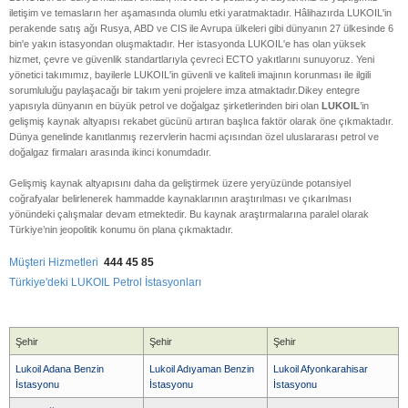
iletişim ve temasların her aşamasında olumlu etki yaratmaktadır. Hâlihazırda LUKOIL'in
perakende satış ağı Rusya, ABD ve CIS ile Avrupa ülkeleri gibi dünyanın 27 ülkesinde 6
bin'e yakın istasyondan oluşmaktadır. Her istasyonda LUKOIL'e has olan yüksek
hizmet, çevre ve güvenlik standartlarıyla çevreci ECTO yakıtlarını sunuyoruz. Yeni
yönetici takımımız, bayilerle LUKOIL'in güvenli ve kaliteli imajının korunması ile ilgili
sorumluluğu paylaşacağı bir takım yeni projelere imza atmaktadır.
Dikey entegre
yapısıyla dünyanın en büyük petrol ve doğalgaz şirketlerinden biri olan
LUKOIL
’in
gelişmiş kaynak altyapısı rekabet gücünü artıran başlıca faktör olarak öne çıkmaktadır.
Dünya genelinde kanıtlanmış rezervlerin hacmi açısından özel uluslararası petrol ve
doğalgaz firmaları arasında ikinci konumdadır.
Gelişmiş kaynak altyapısını daha da geliştirmek üzere yeryüzünde potansiyel
coğrafyalar belirlenerek hammadde kaynaklarının araştırılması ve çıkarılması
yönündeki çalışmalar devam etmektedir. Bu kaynak araştırmalarına paralel olarak
Türkiye’nin jeopolitik konumu ön plana çıkmaktadır.
Müşteri Hizmetleri
444 45 85
Türkiye'deki LUKOIL Petrol İstasyonları
Şehir
Şehir
Şehir
Lukoil Adana Benzin
Lukoil Adıyaman Benzin
Lukoil Afyonkarahisar
İstasyonu
İstasyonu
İstasyonu