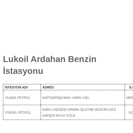
Lukoil Ardahan Benzin
İstasyonu
İSTASYON ADI
ADRES
İ
YILMAZ PETROL
KAPTANPAŞA MAH. KARS CAD.
ME
KARS CADDESİ ORMAN İŞLETME MÜDÜRLÜĞÜ
YÜKSEL PETROL
G
KARŞISI NO:67 GÖLE