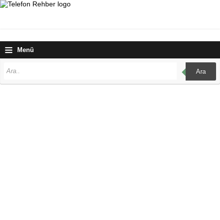
≡
Menü
Ara