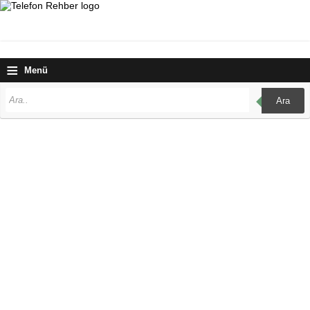
≡
Menü
Ara