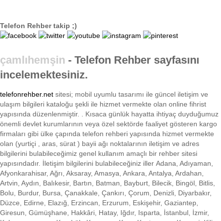
Telefon Rehber takip ;)
çamlıhemşin
- Telefon Rehber sayfasını
incelemektesiniz.
telefonrehber.net
sitesi; mobil uyumlu tasarımı ile
güncel iletişim ve
ulaşım bilgileri kataloğu şekli ile hizmet vermekte olan online fihrist
yapısında düzenlenmiştir. . Kısaca
günlük hayatta ihtiyaç duyduğumuz
önemli devlet kurumlarının veya özel sektörde faaliyet gösteren kargo
firmaları gibi ülke çapında telefon rehberi yapısında hizmet vermekte
olan (yurtiçi , aras, sürat ) bayii ağı noktalarının iletişim ve adres
bilgilerini bulabileceğimiz genel kullanım amaçlı bir rehber sitesi
yapısındadır. İletişim bilgilerini bulabileceğiniz iller Adana, Adıyaman,
Afyonkarahisar, Ağrı, Aksaray, Amasya, Ankara, Antalya, Ardahan,
Artvin, Aydın, Balıkesir, Bartın, Batman, Bayburt, Bilecik, Bingöl, Bitlis,
Bolu, Burdur, Bursa, Çanakkale, Çankırı, Çorum, Denizli, Diyarbakır,
Düzce, Edirne, Elazığ, Erzincan, Erzurum, Eskişehir, Gaziantep,
Giresun, Gümüşhane, Hakkâri, Hatay, Iğdır, Isparta, İstanbul, İzmir,