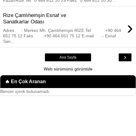
Pazar/Rize Tel: 0 464 612 10 29 Faks: 0 464 612 10 30 ...
Rize Çamlıhemşin Esnaf ve
›
Sanatkarlar Odası
Adres : Merkez Mh. Çamlıhemşin RİZE Tel :+90 464
651 75 12 Faks :+90 464 651 75 12 E-mail : - Esnaf
San...
›
Ana Sayfa
Web sürümünü görüntüle
🔥 En Çok Aranan
Benzer içerik bulunamadı.