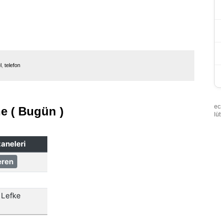
l
,
telefon
ec
e ( Bugün )
lü