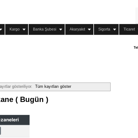
Kargo
Banka Şubesi
Akaryakıt
Sigorta
Ticaret
Te
yıtlar gösteriliyor.
Tüm kayıtları göster
ane ( Bugün )