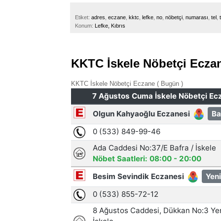
Etiket:
adres
,
eczane
,
kktc
,
lefke
,
no
,
nöbetçi
,
numarası
,
tel
,
Konum:
Lefke, Kıbrıs
KKTC İskele Nöbetçi Eczan
KKTC İskele Nöbetçi Eczane ( Bugün )