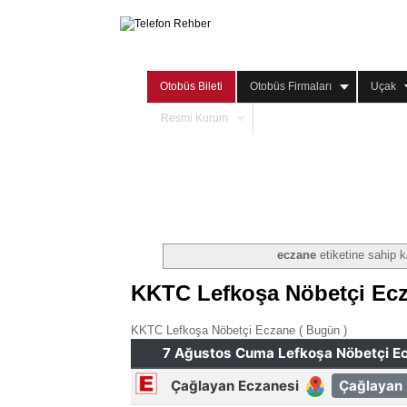
Otobüs Bileti
Otobüs Firmaları
Uçak
Resmi Kurum
eczane
etiketine sahip ka
KKTC Lefkoşa Nöbetçi Ecz
KKTC Lefkoşa Nöbetçi Eczane ( Bugün )