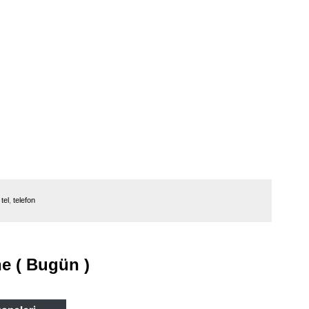
,
tel
,
telefon
e ( Bugün )