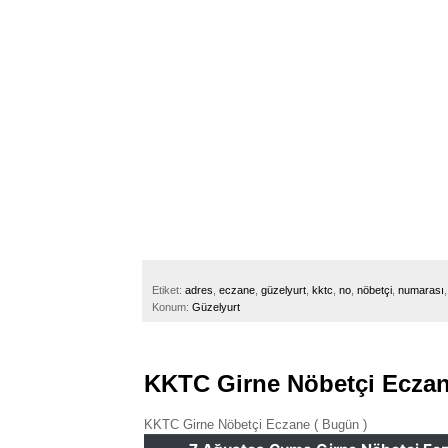
Etiket:
adres
,
eczane
,
güzelyurt
,
kktc
,
no
,
nöbetçi
,
numarası
Konum:
Güzelyurt
KKTC Girne Nöbetçi Eczan
KKTC Girne Nöbetçi Eczane ( Bugün )