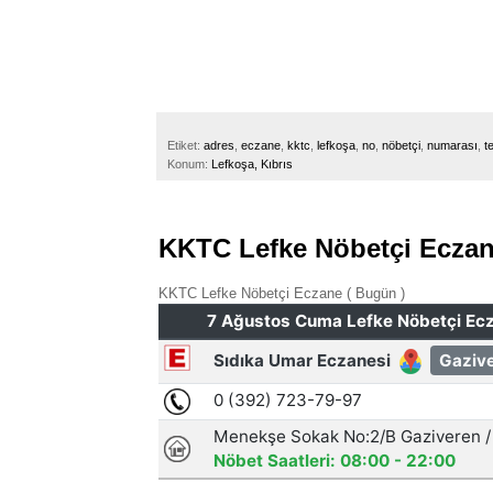
Etiket:
adres
,
eczane
,
kktc
,
lefkoşa
,
no
,
nöbetçi
,
numarası
,
te
Konum:
Lefkoşa, Kıbrıs
KKTC Lefke Nöbetçi Eczan
KKTC Lefke Nöbetçi Eczane ( Bugün )