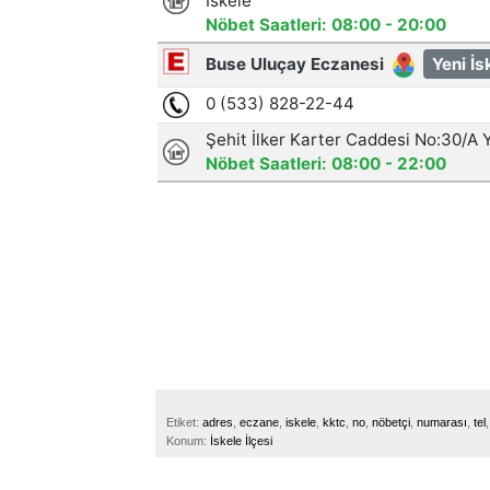
Etiket:
adres
,
eczane
,
iskele
,
kktc
,
no
,
nöbetçi
,
numarası
,
tel
Konum:
İskele İlçesi