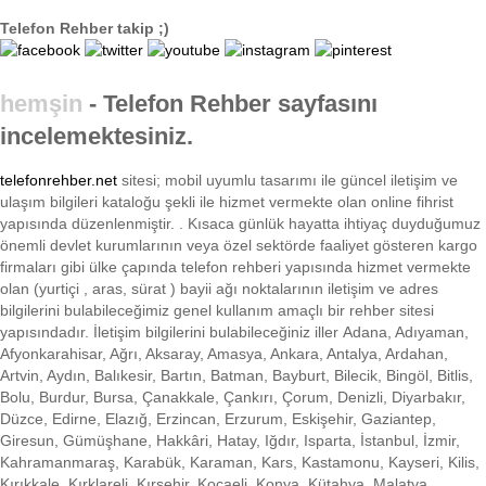
Telefon Rehber takip ;)
hemşin
- Telefon Rehber sayfasını
incelemektesiniz.
telefonrehber.net
sitesi; mobil uyumlu tasarımı ile
güncel iletişim ve
ulaşım bilgileri kataloğu şekli ile hizmet vermekte olan online fihrist
yapısında düzenlenmiştir. . Kısaca
günlük hayatta ihtiyaç duyduğumuz
önemli devlet kurumlarının veya özel sektörde faaliyet gösteren kargo
firmaları gibi ülke çapında telefon rehberi yapısında hizmet vermekte
olan (yurtiçi , aras, sürat ) bayii ağı noktalarının iletişim ve adres
bilgilerini bulabileceğimiz genel kullanım amaçlı bir rehber sitesi
yapısındadır. İletişim bilgilerini bulabileceğiniz iller Adana, Adıyaman,
Afyonkarahisar, Ağrı, Aksaray, Amasya, Ankara, Antalya, Ardahan,
Artvin, Aydın, Balıkesir, Bartın, Batman, Bayburt, Bilecik, Bingöl, Bitlis,
Bolu, Burdur, Bursa, Çanakkale, Çankırı, Çorum, Denizli, Diyarbakır,
Düzce, Edirne, Elazığ, Erzincan, Erzurum, Eskişehir, Gaziantep,
Giresun, Gümüşhane, Hakkâri, Hatay, Iğdır, Isparta, İstanbul, İzmir,
Kahramanmaraş, Karabük, Karaman, Kars, Kastamonu, Kayseri, Kilis,
Kırıkkale, Kırklareli, Kırşehir, Kocaeli, Konya, Kütahya, Malatya,