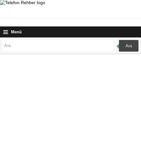
≡
Menü
Ara