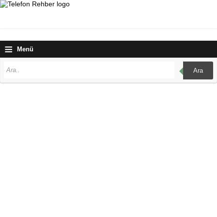
≡
Menü
Ara