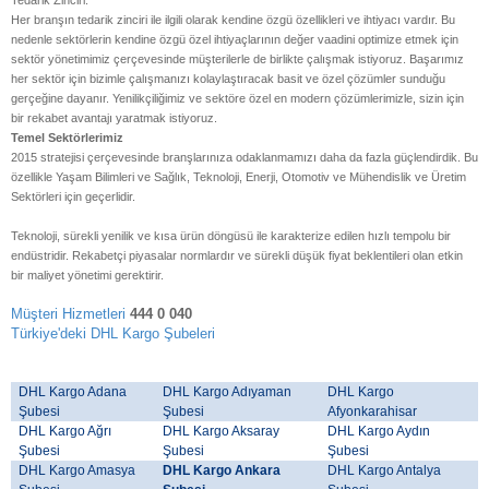
Her branşın tedarik zinciri ile ilgili olarak kendine özgü özellikleri ve ihtiyacı vardır. Bu
nedenle sektörlerin kendine özgü özel ihtiyaçlarının değer vaadini optimize etmek için
sektör yönetimimiz çerçevesinde müşterilerle de birlikte çalışmak istiyoruz. Başarımız
her sektör için bizimle çalışmanızı kolaylaştıracak basit ve özel çözümler sunduğu
gerçeğine dayanır. Yenilikçiliğimiz ve sektöre özel en modern çözümlerimizle, sizin için
bir rekabet avantajı yaratmak istiyoruz.
Temel Sektörlerimiz
2015 stratejisi çerçevesinde branşlarınıza odaklanmamızı daha da fazla güçlendirdik. Bu
özellikle Yaşam Bilimleri ve Sağlık, Teknoloji, Enerji, Otomotiv ve Mühendislik ve Üretim
Sektörleri için geçerlidir.
Teknoloji, sürekli yenilik ve kısa ürün döngüsü ile karakterize edilen hızlı tempolu bir
endüstridir. Rekabetçi piyasalar normlardır ve sürekli düşük fiyat beklentileri olan etkin
bir maliyet yönetimi gerektirir.
Müşteri Hizmetleri
444 0 040
Türkiye'deki DHL Kargo Şubeleri
DHL Kargo Adana
DHL Kargo Adıyaman
DHL Kargo
Şubesi
Şubesi
Afyonkarahisar
DHL Kargo Ağrı
DHL Kargo Aksaray
DHL Kargo Aydın
Şubesi
Şubesi
Şubesi
DHL Kargo Amasya
DHL Kargo Ankara
DHL Kargo Antalya