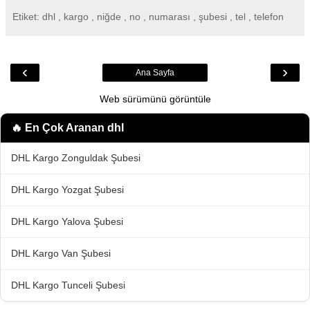
Etiket: dhl , kargo , niğde , no , numarası , şubesi , tel , telefon
‹
›
Ana Sayfa
Web sürümünü görüntüle
🔥 En Çok Aranan
dhl
DHL Kargo Zonguldak Şubesi
DHL Kargo Yozgat Şubesi
DHL Kargo Yalova Şubesi
DHL Kargo Van Şubesi
DHL Kargo Tunceli Şubesi