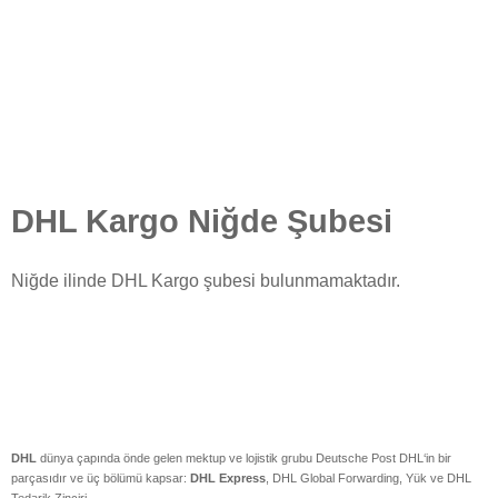
DHL Kargo Niğde Şubesi
Niğde ilinde DHL Kargo şubesi bulunmamaktadır.
DHL
dünya çapında önde gelen mektup ve lojistik grubu Deutsche Post DHL‘in bir
parçasıdır ve üç bölümü kapsar:
DHL Express
, DHL Global Forwarding, Yük ve DHL
Tedarik Zinciri.