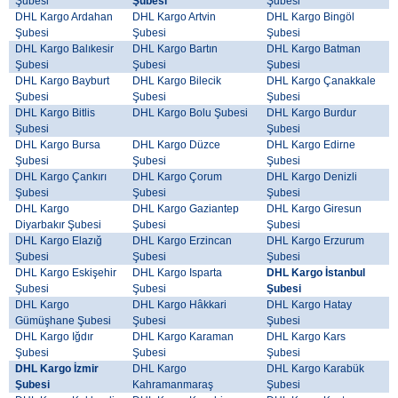
Şubesi
Şubesi
Şubesi
DHL Kargo Ardahan
DHL Kargo Artvin
DHL Kargo Bingöl
Şubesi
Şubesi
Şubesi
DHL Kargo Balıkesir
DHL Kargo Bartın
DHL Kargo Batman
Şubesi
Şubesi
Şubesi
DHL Kargo Bayburt
DHL Kargo Bilecik
DHL Kargo Çanakkale
Şubesi
Şubesi
Şubesi
DHL Kargo Bitlis
DHL Kargo Bolu Şubesi
DHL Kargo Burdur
Şubesi
Şubesi
DHL Kargo Bursa
DHL Kargo Düzce
DHL Kargo Edirne
Şubesi
Şubesi
Şubesi
DHL Kargo Çankırı
DHL Kargo Çorum
DHL Kargo Denizli
Şubesi
Şubesi
Şubesi
DHL Kargo
DHL Kargo Gaziantep
DHL Kargo Giresun
Diyarbakır Şubesi
Şubesi
Şubesi
DHL Kargo Elazığ
DHL Kargo Erzincan
DHL Kargo Erzurum
Şubesi
Şubesi
Şubesi
DHL Kargo Eskişehir
DHL Kargo Isparta
DHL Kargo İstanbul
Şubesi
Şubesi
Şubesi
DHL Kargo
DHL Kargo Hâkkari
DHL Kargo Hatay
Gümüşhane Şubesi
Şubesi
Şubesi
DHL Kargo Iğdır
DHL Kargo Karaman
DHL Kargo Kars
Şubesi
Şubesi
Şubesi
DHL Kargo İzmir
DHL Kargo
DHL Kargo Karabük
Şubesi
Kahramanmaraş
Şubesi