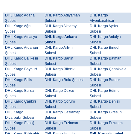
DHL Kargo Adana
DHL Kargo Adıyaman
DHL Kargo
Şubesi
Şubesi
Afyonkarahisar
DHL Kargo Ağrı
DHL Kargo Aksaray
DHL Kargo Aydın
Şubesi
Şubesi
Şubesi
DHL Kargo Amasya
DHL Kargo Ankara
DHL Kargo Antalya
Şubesi
Şubesi
Şubesi
DHL Kargo Ardahan
DHL Kargo Artvin
DHL Kargo Bingöl
Şubesi
Şubesi
Şubesi
DHL Kargo Balıkesir
DHL Kargo Bartın
DHL Kargo Batman
Şubesi
Şubesi
Şubesi
DHL Kargo Bayburt
DHL Kargo Bilecik
DHL Kargo Çanakkale
Şubesi
Şubesi
Şubesi
DHL Kargo Bitlis
DHL Kargo Bolu Şubesi
DHL Kargo Burdur
Şubesi
Şubesi
DHL Kargo Bursa
DHL Kargo Düzce
DHL Kargo Edirne
Şubesi
Şubesi
Şubesi
DHL Kargo Çankırı
DHL Kargo Çorum
DHL Kargo Denizli
Şubesi
Şubesi
Şubesi
DHL Kargo
DHL Kargo Gaziantep
DHL Kargo Giresun
Diyarbakır Şubesi
Şubesi
Şubesi
DHL Kargo Elazığ
DHL Kargo Erzincan
DHL Kargo Erzurum
Şubesi
Şubesi
Şubesi
DHL Kargo Eskişehir
DHL Kargo Isparta
DHL Kargo İstanbul