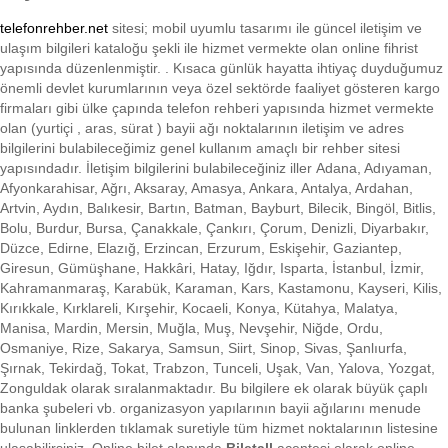
telefonrehber.net
sitesi; mobil uyumlu tasarımı ile
güncel iletişim ve
ulaşım bilgileri kataloğu şekli ile hizmet vermekte olan online fihrist
yapısında düzenlenmiştir. . Kısaca
günlük hayatta ihtiyaç duyduğumuz
önemli devlet kurumlarının veya özel sektörde faaliyet gösteren kargo
firmaları gibi ülke çapında telefon rehberi yapısında hizmet vermekte
olan (yurtiçi , aras, sürat ) bayii ağı noktalarının iletişim ve adres
bilgilerini bulabileceğimiz genel kullanım amaçlı bir rehber sitesi
yapısındadır. İletişim bilgilerini bulabileceğiniz iller Adana, Adıyaman,
Afyonkarahisar, Ağrı, Aksaray, Amasya, Ankara, Antalya, Ardahan,
Artvin, Aydın, Balıkesir, Bartın, Batman, Bayburt, Bilecik, Bingöl, Bitlis,
Bolu, Burdur, Bursa, Çanakkale, Çankırı, Çorum, Denizli, Diyarbakır,
Düzce, Edirne, Elazığ, Erzincan, Erzurum, Eskişehir, Gaziantep,
Giresun, Gümüşhane, Hakkâri, Hatay, Iğdır, Isparta, İstanbul, İzmir,
Kahramanmaraş, Karabük, Karaman, Kars, Kastamonu, Kayseri, Kilis,
Kırıkkale, Kırklareli, Kırşehir, Kocaeli, Konya, Kütahya, Malatya,
Manisa, Mardin, Mersin, Muğla, Muş, Nevşehir, Niğde, Ordu,
Osmaniye, Rize, Sakarya, Samsun, Siirt, Sinop, Sivas, Şanlıurfa,
Şırnak, Tekirdağ, Tokat, Trabzon, Tunceli, Uşak, Van, Yalova, Yozgat,
Zonguldak olarak sıralanmaktadır. Bu bilgilere ek olarak büyük çaplı
banka şubeleri vb. organizasyon yapılarının bayii ağılarını menude
bulunan linklerden tıklamak suretiyle tüm hizmet noktalarının listesine