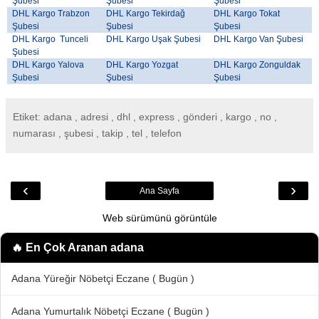
Şubesi
Şubesi
Şubesi
DHL Kargo Trabzon
DHL Kargo Tekirdağ
DHL Kargo Tokat
Şubesi
Şubesi
Şubesi
DHL Kargo Tunceli
DHL Kargo Uşak Şubesi
DHL Kargo Van Şubesi
Şubesi
DHL Kargo Yalova
DHL Kargo Yozgat
DHL Kargo Zonguldak
Şubesi
Şubesi
Şubesi
Etiket: adana , adresi , dhl , express , gönderi , kargo , no ,
numarası , şubesi , takip , tel , telefon
‹
›
Ana Sayfa
Web sürümünü görüntüle
🔥 En Çok Aranan
adana
Adana Yüreğir Nöbetçi Eczane ( Bugün )
Adana Yumurtalık Nöbetçi Eczane ( Bugün )