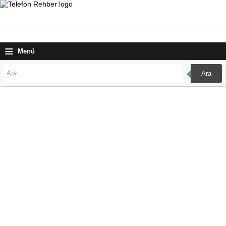
≡
Menü
Ara