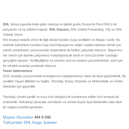
DHL
dünya çapında önde gelen mektup ve lojistik grubu Deutsche Post DHL‘in bir
parçasıdır ve üç bölümü kapsar:
DHL Express
, DHL Global Forwarding, Yük ve DHL
Tedarik Zinciri.
Her branşın tedarik zinciri ile ilgili olarak kendine özgü özellikleri ve ihtiyacı vardır. Bu
nedenle sektörlerin kendine özgü özel ihtiyaçlarının değer vaadini optimize etmek için
sektör yönetimimiz çerçevesinde müşterilerle de birlikte çalışmak istiyoruz. Başarımız
her sektör için bizimle çalışmanızı kolaylaştıracak basit ve özel çözümler sunduğu
gerçeğine dayanır. Yenilikçiliğimiz ve sektöre özel en modern çözümlerimizle, sizin için
bir rekabet avantajı yaratmak istiyoruz.
Temel Sektörlerimiz
2015 stratejisi çerçevesinde branşlarınıza odaklanmamızı daha da fazla güçlendirdik. Bu
özellikle Yaşam Bilimleri ve Sağlık, Teknoloji, Enerji, Otomotiv ve Mühendislik ve Üretim
Sektörleri için geçerlidir.
Teknoloji, sürekli yenilik ve kısa ürün döngüsü ile karakterize edilen hızlı tempolu bir
endüstridir. Rekabetçi piyasalar normlardır ve sürekli düşük fiyat beklentileri olan etkin
bir maliyet yönetimi gerektirir.
Müşteri Hizmetleri
444 0 040
Türkiye'deki DHL Kargo Şubeleri