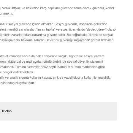
ik ihtiyaç ve risklerine karşı toplumu güvence altına alarak güvenilir, kaliteli
sunmaktır.
nsur sosyal güvence içinde olmaktır. Sosyal güvenlik, insanların gelirlerine
erin verdiği zararlardan “insan hakkı” ve esas itibarıyla de “devlet görevi” olarak
tehlikelerin zararlarından kurtarılma güvencesidir. Bu doğrultuda ülkemizde sosyal
al güvenlik hakkına sahiptir. Devlet bu güvenliği sağlayacak gerekli tedbirleri
a ölümünden sonra da hak sahiplerine sağlık, sigorta ve sosyal yardım
t veren, aktüeryal ve mali açıdan sürdürülebilir bir sosyal güvenlik sistemini
unmaktadır. Tüm bu hizmetler 5502 sayılı Kanunun 4 üncü maddesine göre
e gerçekleştirilmektedir.
k ve analık sigorta kollarını kapsayan kısa vadeli sigorta kolları ile, malullük,
kollarından oluşmaktadır.
l
,
telefon