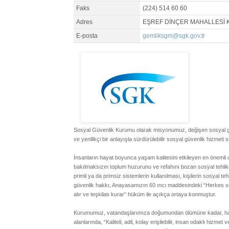
Faks
(224) 514 60 60
Adres
EŞREF DİNÇER MAHALLESİ 
E-posta
gemliksgm@sgk.gov.tr
Sosyal Güvenlik Kurumu olarak misyonumuz, değişen sosyal güvenl
ve yenilikçi bir anlayışla sürdürülebilir sosyal güvenlik hizmeti 
İnsanların hayat boyunca yaşam kalitesini etkileyen en önemli u
bakılmaksızın toplum huzurunu ve refahını bozan sosyal tehlikel
primli ya da primsiz sistemlerin kullanılması, kişilerin sosyal 
güvenlik hakkı, Anayasamızın 60 ıncı maddesindeki “Herkes sosy
alır ve teşkilatı kurar” hüküm ile açıkça ortaya konmuştur.
Kurumumuz, vatandaşlarımıza doğumundan ölümüne kadar, hatt
alanlarında, “Kaliteli, adil, kolay erişilebilir, insan odaklı hizme