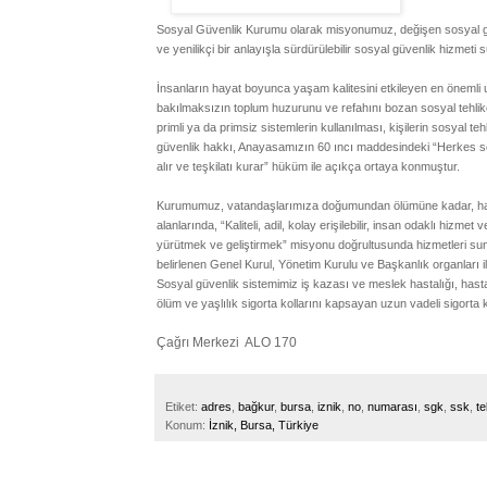
Sosyal Güvenlik Kurumu olarak misyonumuz, değişen sosyal güvenl
ve yenilikçi bir anlayışla sürdürülebilir sosyal güvenlik hizmeti 
İnsanların hayat boyunca yaşam kalitesini etkileyen en önemli u
bakılmaksızın toplum huzurunu ve refahını bozan sosyal tehlikel
primli ya da primsiz sistemlerin kullanılması, kişilerin sosyal 
güvenlik hakkı, Anayasamızın 60 ıncı maddesindeki “Herkes sosy
alır ve teşkilatı kurar” hüküm ile açıkça ortaya konmuştur.
Kurumumuz, vatandaşlarımıza doğumundan ölümüne kadar, hatt
alanlarında, “Kaliteli, adil, kolay erişilebilir, insan odaklı hizme
yürütmek ve geliştirmek” misyonu doğrultusunda hizmetleri s
belirlenen Genel Kurul, Yönetim Kurulu ve Başkanlık organları il
Sosyal güvenlik sistemimiz iş kazası ve meslek hastalığı, hastalı
ölüm ve yaşlılık sigorta kollarını kapsayan uzun vadeli sigorta 
Çağrı Merkezi ALO 170
Etiket:
adres
,
bağkur
,
bursa
,
iznik
,
no
,
numarası
,
sgk
,
ssk
,
te
Konum:
İznik, Bursa, Türkiye