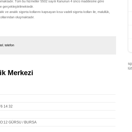
unmaktadır. Tüm bu hizmetler 5502 sayılı Kanunun 4 üncü maddesine göre
e gerçekleştirilmektedir.
k ve analık sigorta kollarını kapsayan kısa vadeli sigorta kolları ile, malullük,
kollarından oluşmaktadır.
tel
,
telefon
sg
lü
k Merkezi
76 14 32
O:12 GÜRSU / BURSA