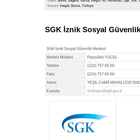
Etiket:
adres
,
bağkur
,
bursa
,
inegöl
,
no
,
numarası
,
sgk
,
ssk
,
t
Konum:
İnegöl, Bursa, Türkiye
SGK İznik Sosyal Güvenlik
SGK İznik Sosyal Güvenlik Merkezi
Merkez Müdürü
Feyzullah YÜCEL
Telefon
(224) 757 00 50
Faks
(224) 757 65 66
Adres
YEŞİL CAMİİ MAHALLESİ SA
E-posta
izniksgm@sgk.gov.tr