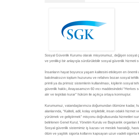
Sosyal Güvenlik Kurumu olarak misyonumuz, değişen sosyal güvenl
ve yenilikçi bir anlayışla sürdürülebilir sosyal güvenlik hizmeti 
İnsanların hayat boyunca yaşam kalitesini etkileyen en önemli u
bakılmaksızın toplum huzurunu ve refahını bozan sosyal tehlikel
primli ya da primsiz sistemlerin kullanılması, kişilerin sosyal 
güvenlik hakkı, Anayasamızın 60 ıncı maddesindeki “Herkes sosy
alır ve teşkilatı kurar” hüküm ile açıkça ortaya konmuştur.
Kurumumuz, vatandaşlarımıza doğumundan ölümüne kadar, hatt
alanlarında, “Kaliteli, adil, kolay erişilebilir, insan odaklı hizme
yürütmek ve geliştirmek” misyonu doğrultusunda hizmetleri s
belirlenen Genel Kurul, Yönetim Kurulu ve Başkanlık organları il
Sosyal güvenlik sistemimiz iş kazası ve meslek hastalığı, hastalı
ölüm ve yaşlılık sigorta kollarını kapsayan uzun vadeli sigorta 