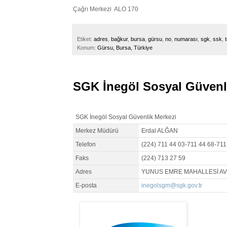
Çağrı Merkezi ALO 170
Etiket:
adres
,
bağkur
,
bursa
,
gürsu
,
no
,
numarası
,
sgk
,
ssk
,
t
Konum:
Gürsu, Bursa, Türkiye
SGK İnegöl Sosyal Güvenl
SGK İnegöl Sosyal Güvenlik Merkezi
Merkez Müdürü
Erdal ALĞAN
Telefon
(224) 711 44 03-711 44 68-711
Faks
(224) 713 27 59
Adres
YUNUS EMRE MAHALLESİ AV
E-posta
inegolsgm@sgk.gov.tr