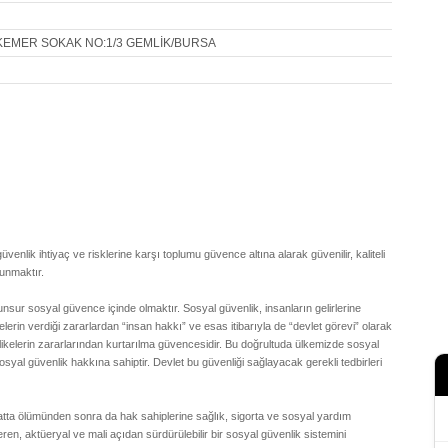
KEMER SOKAK NO:1/3 GEMLİK/BURSA
ik ihtiyaç ve risklerine karşı toplumu güvence altına alarak güvenilir, kaliteli
sunmaktır.
nsur sosyal güvence içinde olmaktır. Sosyal güvenlik, insanların gelirlerine
erin verdiği zararlardan “insan hakkı” ve esas itibarıyla de “devlet görevi” olarak
tehlikelerin zararlarından kurtarılma güvencesidir. Bu doğrultuda ülkemizde sosyal
al güvenlik hakkına sahiptir. Devlet bu güvenliği sağlayacak gerekli tedbirleri
a ölümünden sonra da hak sahiplerine sağlık, sigorta ve sosyal yardım
t veren, aktüeryal ve mali açıdan sürdürülebilir bir sosyal güvenlik sistemini