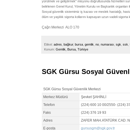
yürütmek ve geliştirmek” misyonu doğrultusunda hizmetleri s
belirlenen Genel Kurul, Yönetim Kurulu ve Başkanlık organları il
Sosyal güvenlik sistemimiz iş kazası ve meslek hastalığı, hastalı
ölüm ve yaşlılık sigorta kollarını kapsayan uzun vadeli sigorta 
Çağrı Merkezi ALO 170
Etiket:
adres
,
bağkur
,
bursa
,
gemlik
,
no
,
numarası
,
sgk
,
ssk
,
Konum:
Gemlik, Bursa, Türkiye
SGK Gürsu Sosyal Güvenli
SGK Gürsu Sosyal Güvenlik Merkezi
Merkez Müdürü
Şevket ŞAHİNLİ
Telefon
(224) 600 10 00/2550- (224) 3
Faks
(224) 376 19 93
Adres
ZAFER MAH.ATATÜRK CAD. N
E-posta
gursusgm@sgk.gov.tr