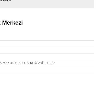
el
,
telefon
 Merkezi
KARYA YOLU CADDESİ NO:4 İZNİK/BURSA