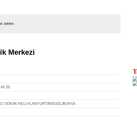
el
,
telefon
ik Merkezi
 45 39
CI SOKAK NO:2 ALANYURT/İNEGÖL/BURSA