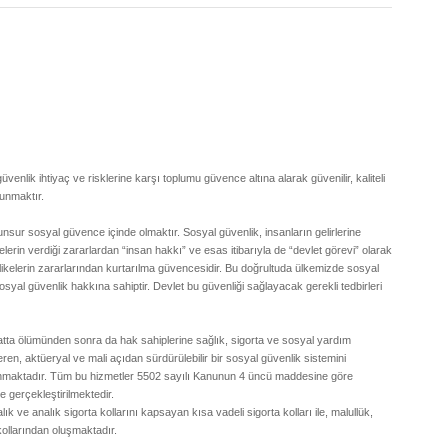
ik ihtiyaç ve risklerine karşı toplumu güvence altına alarak güvenilir, kaliteli
sunmaktır.
nsur sosyal güvence içinde olmaktır. Sosyal güvenlik, insanların gelirlerine
erin verdiği zararlardan “insan hakkı” ve esas itibarıyla de “devlet görevi” olarak
tehlikelerin zararlarından kurtarılma güvencesidir. Bu doğrultuda ülkemizde sosyal
al güvenlik hakkına sahiptir. Devlet bu güvenliği sağlayacak gerekli tedbirleri
a ölümünden sonra da hak sahiplerine sağlık, sigorta ve sosyal yardım
t veren, aktüeryal ve mali açıdan sürdürülebilir bir sosyal güvenlik sistemini
unmaktadır. Tüm bu hizmetler 5502 sayılı Kanunun 4 üncü maddesine göre
e gerçekleştirilmektedir.
k ve analık sigorta kollarını kapsayan kısa vadeli sigorta kolları ile, malullük,
kollarından oluşmaktadır.