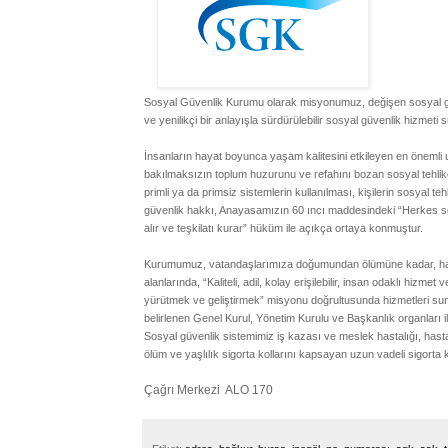
Sosyal Güvenlik Kurumu olarak misyonumuz, değişen sosyal güvenl
ve yenilikçi bir anlayışla sürdürülebilir sosyal güvenlik hizmeti 
İnsanların hayat boyunca yaşam kalitesini etkileyen en önemli u
bakılmaksızın toplum huzurunu ve refahını bozan sosyal tehlikel
primli ya da primsiz sistemlerin kullanılması, kişilerin sosyal 
güvenlik hakkı, Anayasamızın 60 ıncı maddesindeki “Herkes sosy
alır ve teşkilatı kurar” hüküm ile açıkça ortaya konmuştur.
Kurumumuz, vatandaşlarımıza doğumundan ölümüne kadar, hatt
alanlarında, “Kaliteli, adil, kolay erişilebilir, insan odaklı hizme
yürütmek ve geliştirmek” misyonu doğrultusunda hizmetleri s
belirlenen Genel Kurul, Yönetim Kurulu ve Başkanlık organları il
Sosyal güvenlik sistemimiz iş kazası ve meslek hastalığı, hastalı
ölüm ve yaşlılık sigorta kollarını kapsayan uzun vadeli sigorta 
Çağrı Merkezi ALO 170