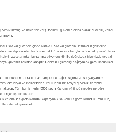
ik ihtiyaç ve risklerine karşı toplumu güvence altına alarak güvenilir, kaliteli
sunmaktır.
nsur sosyal güvence içinde olmaktır. Sosyal güvenlik, insanların gelirlerine
erin verdiği zararlardan “insan hakkı” ve esas itibarıyla de “devlet görevi” olarak
tehlikelerin zararlarından kurtarılma güvencesidir. Bu doğrultuda ülkemizde sosyal
al güvenlik hakkına sahiptir. Devlet bu güvenliği sağlayacak gerekli tedbirleri
a ölümünden sonra da hak sahiplerine sağlık, sigorta ve sosyal yardım
t veren, aktüeryal ve mali açıdan sürdürülebilir bir sosyal güvenlik sistemini
unmaktadır. Tüm bu hizmetler 5502 sayılı Kanunun 4 üncü maddesine göre
e gerçekleştirilmektedir.
k ve analık sigorta kollarını kapsayan kısa vadeli sigorta kolları ile, malullük,
kollarından oluşmaktadır.