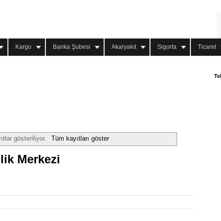
Kargo
Banka Şubesi
Akaryakıt
Sigorta
Ticaret
Te
tlar gösteriliyor.
Tüm kayıtları göster
ik Merkezi