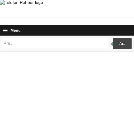
≡
Menü
Ara