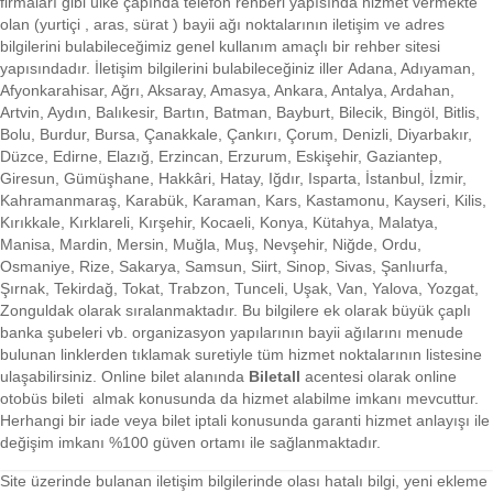
firmaları gibi ülke çapında telefon rehberi yapısında hizmet vermekte
olan (yurtiçi , aras, sürat ) bayii ağı noktalarının iletişim ve adres
bilgilerini bulabileceğimiz genel kullanım amaçlı bir rehber sitesi
yapısındadır. İletişim bilgilerini bulabileceğiniz iller Adana, Adıyaman,
Afyonkarahisar, Ağrı, Aksaray, Amasya, Ankara, Antalya, Ardahan,
Artvin, Aydın, Balıkesir, Bartın, Batman, Bayburt, Bilecik, Bingöl, Bitlis,
Bolu, Burdur, Bursa, Çanakkale, Çankırı, Çorum, Denizli, Diyarbakır,
Düzce, Edirne, Elazığ, Erzincan, Erzurum, Eskişehir, Gaziantep,
Giresun, Gümüşhane, Hakkâri, Hatay, Iğdır, Isparta, İstanbul, İzmir,
Kahramanmaraş, Karabük, Karaman, Kars, Kastamonu, Kayseri, Kilis,
Kırıkkale, Kırklareli, Kırşehir, Kocaeli, Konya, Kütahya, Malatya,
Manisa, Mardin, Mersin, Muğla, Muş, Nevşehir, Niğde, Ordu,
Osmaniye, Rize, Sakarya, Samsun, Siirt, Sinop, Sivas, Şanlıurfa,
Şırnak, Tekirdağ, Tokat, Trabzon, Tunceli, Uşak, Van, Yalova, Yozgat,
Zonguldak olarak sıralanmaktadır. Bu bilgilere ek olarak büyük çaplı
banka şubeleri vb. organizasyon yapılarının bayii ağılarını menude
bulunan linklerden tıklamak suretiyle tüm hizmet noktalarının listesine
ulaşabilirsiniz.
Online bilet alanında
Biletall
acentesi olarak online
otobüs bileti almak konusunda da hizmet alabilme imkanı mevcuttur.
Herhangi bir iade veya bilet iptali konusunda garanti hizmet anlayışı ile
değişim imkanı %100 güven ortamı ile sağlanmaktadır.
Site üzerinde bulanan iletişim bilgilerinde olası hatalı bilgi, yeni ekleme