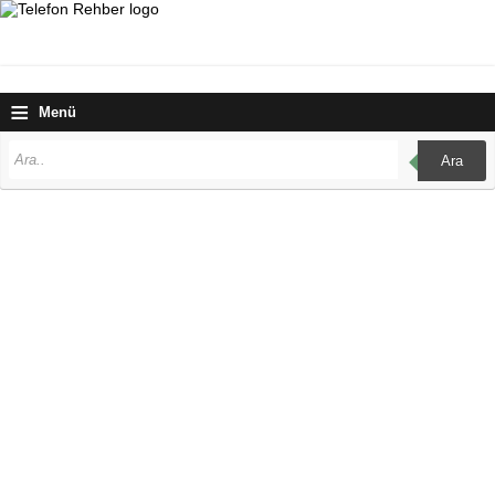
≡
Menü
Ara