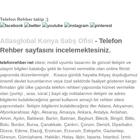
Telefon Rehber takip ;)
Atlasglobal Konya Satış Ofisi
- Telefon
Rehber sayfasını incelemektesiniz.
telefonrehber.net
sitesi; mobil uyumlu tasarımı ile
güncel iletişim ve
ulaşım bilgileri kataloğu şekli ile hizmet vermekte olan online fihrist
yapısında düzenlenmiştir. . Kısaca
günlük hayatta ihtiyaç duyduğumuz
önemli devlet kurumlarının veya özel sektörde faaliyet gösteren kargo
firmaları gibi ülke çapında telefon rehberi yapısında hizmet vermekte
olan (yurtiçi , aras, sürat ) bayii ağı noktalarının iletişim ve adres
bilgilerini bulabileceğimiz genel kullanım amaçlı bir rehber sitesi
yapısındadır. İletişim bilgilerini bulabileceğiniz iller Adana, Adıyaman,
Afyonkarahisar, Ağrı, Aksaray, Amasya, Ankara, Antalya, Ardahan,
Artvin, Aydın, Balıkesir, Bartın, Batman, Bayburt, Bilecik, Bingöl, Bitlis,
Bolu, Burdur, Bursa, Çanakkale, Çankırı, Çorum, Denizli, Diyarbakır,
Düzce, Edirne, Elazığ, Erzincan, Erzurum, Eskişehir, Gaziantep,
Giresun, Gümüşhane, Hakkâri, Hatay, Iğdır, Isparta, İstanbul, İzmir,