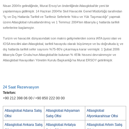
Nisan 2004’e gelindiğinde, Murat Ersoy'un önderliğinde Atlasglobal’de yeni bir
yapılanmaya gidilmiştir. 14 Haziran 2004’te Sivil Havacılık Genel Müdürlüğü tarafından
"İç ve Dış Hatlarda Tarifeli ve Tarifesiz Seferlerle Yolcu ve Yük Taşımacılığı” yapmak
üzere Atlasglobal ruhsatlandırılmış ve 1 Temmuz 2004’ten itibarıyla ç hatlarda tarifeli
seferlerine başlamıştır.
Turizm ve havacılık dünyasındaki son makro gelişmelerden sonra IATA üyesi olan ve
IOSA tescilini alan Atlasglobal, tarifeli havayolu olarak büyümeye ve bu doğrultuda iç ve
dış hatlarda tarifeli sefer sayısını %75-80’e çıkarmaya karar vermiştir. 1 Şubat 2006
itibarıyla Öger Grubu’nun Atlasglobal’de bulunan % 45’lik hissesi devralınmıştır ve
Atlasglobal Havayolları Yönetim Kurulu Başkanlığı’na Murat ERSOY getirilmiştir.
24 Saat Rezervasyon
Telefon:
+90 212 398 06 00 / +90 850 222 00 00
Atlasglobal Adana Satış
Atlasglobal Adıyaman
Atlasglobal
Ofisi
Satış Ofisi
Afyonkarahisar Ofisi
Atlasglobal Ankara Satış
Atlasglobal Antalya
Atlasglobal Artvin Satış