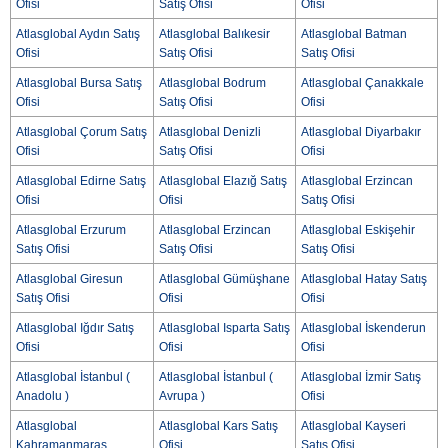
Ofisi
Satış Ofisi
Ofisi
Atlasglobal Aydın Satış
Atlasglobal Balıkesir
Atlasglobal Batman
Ofisi
Satış Ofisi
Satış Ofisi
Atlasglobal Bursa Satış
Atlasglobal Bodrum
Atlasglobal Çanakkale
Ofisi
Satış Ofisi
Ofisi
Atlasglobal Çorum Satış
Atlasglobal Denizli
Atlasglobal Diyarbakır
Ofisi
Satış Ofisi
Ofisi
Atlasglobal Edirne Satış
Atlasglobal Elazığ Satış
Atlasglobal Erzincan
Ofisi
Ofisi
Satış Ofisi
Atlasglobal Erzurum
Atlasglobal Erzincan
Atlasglobal Eskişehir
Satış Ofisi
Satış Ofisi
Satış Ofisi
Atlasglobal Giresun
Atlasglobal Gümüşhane
Atlasglobal Hatay Satış
Satış Ofisi
Ofisi
Ofisi
Atlasglobal Iğdır Satış
Atlasglobal Isparta Satış
Atlasglobal İskenderun
Ofisi
Ofisi
Ofisi
Atlasglobal İstanbul (
Atlasglobal İstanbul (
Atlasglobal İzmir Satış
Anadolu )
Avrupa )
Ofisi
Atlasglobal
Atlasglobal Kars Satış
Atlasglobal Kayseri
Kahramanmaraş
Ofisi
Satış Ofisi