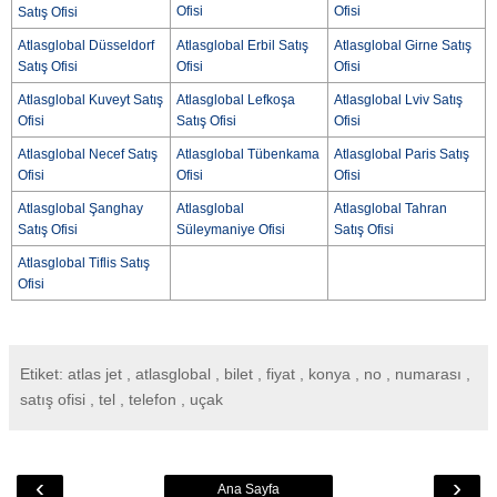
Ofisi
Ofisi
Satış Ofisi
Atlasglobal Düsseldorf
Atlasglobal Erbil Satış
Atlasglobal Girne Satış
Satış Ofisi
Ofisi
Ofisi
Atlasglobal Kuveyt Satış
Atlasglobal Lefkoşa
Atlasglobal Lviv Satış
Ofisi
Satış Ofisi
Ofisi
Atlasglobal Necef Satış
Atlasglobal Tübenkama
Atlasglobal Paris Satış
Ofisi
Ofisi
Ofisi
Atlasglobal Şanghay
Atlasglobal
Atlasglobal Tahran
Satış Ofisi
Süleymaniye Ofisi
Satış Ofisi
Atlasglobal Tiflis Satış
Ofisi
Etiket: atlas jet , atlasglobal , bilet , fiyat , konya , no , numarası ,
satış ofisi , tel , telefon , uçak
‹
›
Ana Sayfa