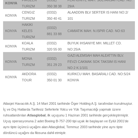
KONYA
TURIZM
350 38 38
29/A
CENGIZ
(0332)
ALAADDIN BLV SERTER IS HANI NO:2/
KONYA
TURIZM
350 40 41
101
HAKIKI
(0332)
KONYA
KELES
CAMIATIK MAH. N.ISPIR CAD. NO:63
881 33 88
TURIZM
KOALA
(0332)
BUYUK IHSANIYE MH. MILLET CD.
KONYA
TURIZM
320 55 00
NO:25/A
GAZI ALEMSAH MAH ALEATTIN BLV.
MONA
(0332)
KONYA
FEVZI CAKMAK SOK TAKSIM IS HANI
TURIZM
351 29 23
NO:2 K:1/101
AKDORA
(0332)
KURKCU MAH. BASARALI CAD. NO:5/24
KONYA
TOUR
350 01 30
KONYA
Atlasjet Havacılık A.Ş. 14 Mart 2001 tarihinde Öger Holding A.Ş. tarafından kurulmuştur.
İç ve Dış Hatlarda Tarifesiz Seferlerle Yolcu ve Yük Taşımacılığı yapmak üzere
ruhsatlandırılan
Atlasglobal
, ilk uçuşunu 1 Haziran 2001 tarihinde gerçekleştirmiştir.
Uçuş operasyonuna 2 adet Boeing B-757-200 tipi uçak ile başlayan ve Eylül 2001’de
aynı tipte üçüncü uçağını alan Atlasglobal, Temmuz 2003 tarihinde yine aynı tipte
dördüncü uçağını da filosuna dahil etmiştir.