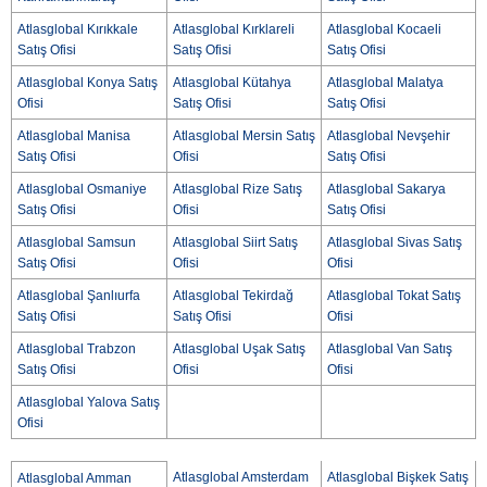
Atlasglobal Kırıkkale
Atlasglobal Kırklareli
Atlasglobal Kocaeli
Satış Ofisi
Satış Ofisi
Satış Ofisi
Atlasglobal Konya Satış
Atlasglobal Kütahya
Atlasglobal Malatya
Ofisi
Satış Ofisi
Satış Ofisi
Atlasglobal Manisa
Atlasglobal Mersin Satış
Atlasglobal Nevşehir
Satış Ofisi
Ofisi
Satış Ofisi
Atlasglobal Osmaniye
Atlasglobal Rize Satış
Atlasglobal Sakarya
Satış Ofisi
Ofisi
Satış Ofisi
Atlasglobal Samsun
Atlasglobal Siirt Satış
Atlasglobal Sivas Satış
Satış Ofisi
Ofisi
Ofisi
Atlasglobal Şanlıurfa
Atlasglobal Tekirdağ
Atlasglobal Tokat Satış
Satış Ofisi
Satış Ofisi
Ofisi
Atlasglobal Trabzon
Atlasglobal Uşak Satış
Atlasglobal Van Satış
Satış Ofisi
Ofisi
Ofisi
Atlasglobal Yalova Satış
Ofisi
Atlasglobal Amsterdam
Atlasglobal Bişkek Satış
Atlasglobal Amman