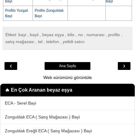
Bayi
Bayi
Profilo Yozgat
Profilo Zonguldak
Bayi
Bayi
Etiket: bayi , bayii , beyaz eşya , kilis , no , numarası , profilo ,
satış mağazası , tel , telefon , yetkili satıcı
‹
›
Ana Sayfa
Web sürümünü görüntüle
🔥 En Çok Aranan
beyaz eşya
ECA - Serel Bayi
Zonguldak ECA ( Satış Mağazası ) Bayi
Zonguldak Ereğli ECA ( Satış Mağazası ) Bayi