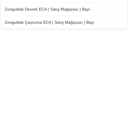
Zonguldak Devrek ECA ( Satış Mağazası ) Bayi
Zonguldak Çaycuma ECA ( Satış Mağazası ) Bayi