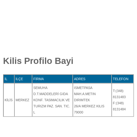
Kilis Profilo Bayi
İL
İLÇE
FİRMA
ADRES
TELEFON
SEMUHA
ISMETPASA
T:(348)
D.T.MADDELERİ GIDA
MAH.A.METIN
8131483
KİLİS
MERKEZ
KONF. TASIMACILIK VE
DIRIMTEK
F:(348)
TURIZM PAZ. SAN. TIC.
26/A
MERKEZ KILIS
8131484
L
79000