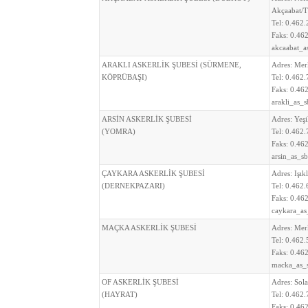
Akçaabat
Tel:
0.462.
Faks:
0.462
akcaabat_a
ARAKLI ASKERLİK ŞUBESİ (SÜRMENE,
Adres:
Mer
KÖPRÜBAŞI)
Tel:
0.462.
Faks:
0.462
arakli_as_
ARSİN ASKERLİK ŞUBESİ
Adres:
Yeş
(YOMRA)
Tel:
0.462.
Faks:
0.462
arsin_as_s
ÇAYKARA ASKERLİK ŞUBESİ
Adres:
Işı
(DERNEKPAZARI)
Tel:
0.462.
Faks:
0.462
caykara_as
MAÇKA ASKERLİK ŞUBESİ
Adres:
Mer
Tel:
0.462.
Faks:
0.462
macka_as_
OF ASKERLİK ŞUBESİ
Adres:
Sol
(HAYRAT)
Tel:
0.462.
Faks:
0.462