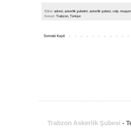
Etiket:
adresi
,
askerlik şubeleri
,
askerlik şubesi
,
celp
,
muaye
Konum:
Trabzon, Türkiye
Sonraki Kayıt
Trabzon Askerlik Şubesi
- T