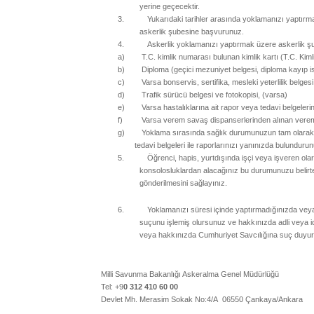
yerine geçecektir.
3.
Yukarıdaki tarihler arasında yoklamanızı yaptırm
askerlik şubesine başvurunuz.
4.
Askerlik yoklamanızı yaptırmak üzere askerlik şu
a)
T.C. kimlik numarası bulunan kimlik kartı (T.C. Kiml
b)
Diploma (geçici mezuniyet belgesi, diploma kayıp ise
c)
Varsa bonservis, sertifika, mesleki yeterlilik belges
d)
Trafik sürücü belgesi ve fotokopisi, (varsa)
e)
Varsa hastalıklarına ait rapor veya tedavi belgelerin
f)
Varsa verem savaş dispanserlerinden alınan verem
g)
Yoklama sırasında sağlık durumunuzun tam olarak tes
tedavi belgeleri ile raporlarınızı yanınızda bulundur
5.
Öğrenci, hapis, yurtdışında işçi veya işveren ola
konsolosluklardan alacağınız bu durumunuzu belirte
gönderilmesini sağlayınız.
6.
Yoklamanızı süresi içinde yaptırmadığınızda veya
suçunu işlemiş olursunuz ve hakkınızda adli veya id
veya hakkınızda Cumhuriyet Savcılığına suç duyur
Milli Savunma Bakanlığı Askeralma Genel Müdürlüğü
Tel: +9
0 312 410 60 00
Devlet Mh. Merasim Sokak No:4/A 06550 Çankaya/Ankara