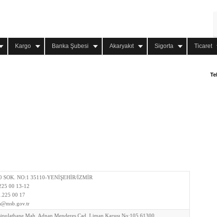
Kargo
Banka Şubesi
Akaryakıt
Sigorta
Ticaret
Te
0 SOK. NO:1 35110-YENİŞEHİR/İZMİR
.225 00 13-12
.225 00 17
a@msb.gov.tr
sipulathane Mah. Adnan Menderes Cad. Liman Karşısı No:105 61300