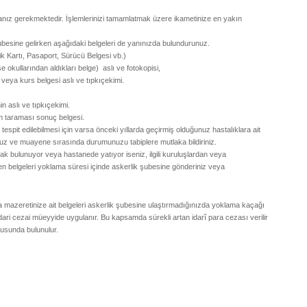
anız gerekmektedir. İşlemlerinizi tamamlatmak üzere ikametinize en yakın
besine gelirken aşağıdaki belgeleri de yanınızda bulundurunuz.
ik Kartı, Pasaport, Sürücü Belgesi vb.)
 okullarından aldıkları belge) aslı ve fotokopisi,
i veya kurs belgesi aslı ve tıpkıçekimi.
in aslı ve tıpkıçekimi.
 taraması sonuç belgesi.
pit edilebilmesi için varsa önceki yıllarda geçirmiş olduğunuz hastalıklara ait
unuz ve muayene sırasında durumunuzu tabiplere mutlaka bildiriniz.
rak bulunuyor veya hastanede yatıyor iseniz, ilgili kuruluşlardan veya
n belgeleri yoklama süresi içinde askerlik şubesine gönderiniz veya
 mazeretinize ait belgeleri askerlik şubesine ulaştırmadığınızda yoklama kaçağı
ari cezai müeyyide uygulanır. Bu kapsamda sürekli artan idarî para cezası verilir
usunda bulunulur.