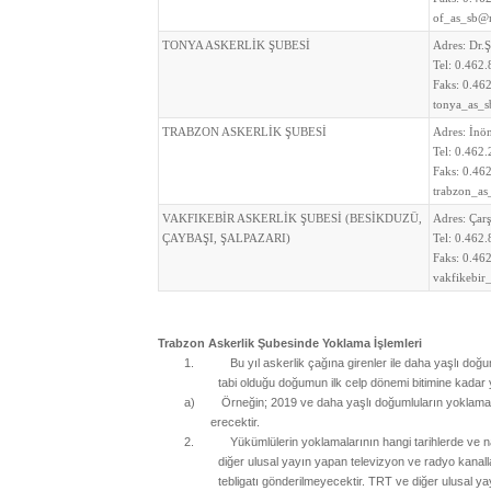
of_as_sb@m
TONYA ASKERLİK ŞUBESİ
Adres:
Dr.
Tel:
0.462.
Faks:
0.462
tonya_as_s
TRABZON ASKERLİK ŞUBESİ
Adres:
İnö
Tel:
0.462.
Faks:
0.462
trabzon_as
VAKFIKEBİR ASKERLİK ŞUBESİ (BESİKDUZÜ,
Adres:
Çar
ÇAYBAŞI, ŞALPAZARI)
Tel:
0.462.
Faks:
0.462
vakfikebir
Trabzon Askerlik Şubesinde
Yoklama İşlemleri
1.
Bu yıl askerlik çağına girenler ile daha yaşlı doğu
tabi olduğu doğumun ilk celp dönemi bitimine kadar y
a)
Örneğin; 2019 ve daha yaşlı doğumluların yoklama
erecektir.
2.
Yükümlülerin yoklamalarının hangi tarihlerde ve 
diğer ulusal yayın yapan televizyon ve radyo kanall
tebligatı gönderilmeyecektir. TRT ve diğer ulusal yay