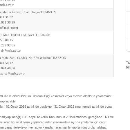
sb.gov.tr
Şerafettin Özdemir Cad. Tonya/TRABZON
881 31 32
.881 38 99
b@msb.gov.tr
nü Mah. İstiklal Cad. No:1 TRABZON
225 00 15
.229 92 85
_sb@msb.gov.tr
şı Mah. Sahil Caddesi No:7 Vakfıkebir/TRABZON
Tr
841 50 12
bi
.841 40 80
_as_sb@msb.gov.tr
mlular ile okudukları okullardan ilişiği kesilenler veya mezun olanların yoklamaları
apılacaktır.
ları, 01 Ocak 2018 tarihinde başlayıp 31 Ocak 2029 (muhtemel) tarihinde sona
nasıl yapılacağı, 1111 sayılı Askerlik Kanununun 25’inci maddesi gereğince TRT ve
arı aracılığı ile duyuru yapılacağından yükümlülere ayrıca yoklama için çağrı
ın yapan televizyon ve radyo kanalları aracılığı ile yapılan duyurular tebligat