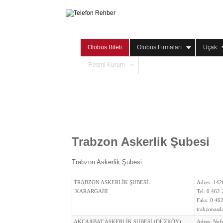
Otobüs Bileti
Otobüs Firmaları
Uçak
Resmi Kurum
Trabzon Askerlik Şubesi
Trabzon Askerlik Şubesi
TRABZON ASKERLİK ŞUBESİi
Adres:
142
KARARGAHI
Tel:
0.462
Faks:
0.462
trabzonasd
AKÇAABAT ASKERLİK ŞUBESİ (DÜZKÖY)
Adres:
Nef