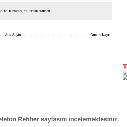
ne
,
no
,
numarası
,
tel
,
telefon
,
trabzon
Ana Sayfa
Önceki Kayıt
elefon Rehber sayfasını incelemektesiniz.