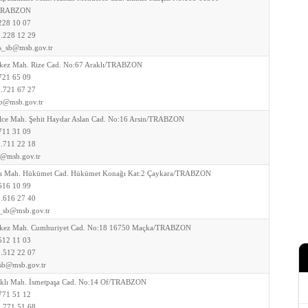
/TRABZON
228 10 07
.228 12 29
s_sb@msb.gov.tr
kez Mah. Rize Cad. No:67 Araklı/TRABZON
721 65 09
.721 67 27
sb@msb.gov.tr
ilce Mah. Şehit Haydar Aslan Cad. No:16 Arsin/TRABZON
711 31 09
.711 22 18
b@msb.gov.tr
klı Mah. Hükümet Cad. Hükümet Konağı Kat:2 Çaykara/TRABZON
616 10 99
.616 27 40
_sb@msb.gov.tr
kez Mah. Cumhuriyet Cad. No:18 16750 Maçka/TRABZON
512 11 03
.512 22 07
sb@msb.gov.tr
aklı Mah. İsmetpaşa Cad. No:14 Of/TRABZON
771 51 12
.771 51 68