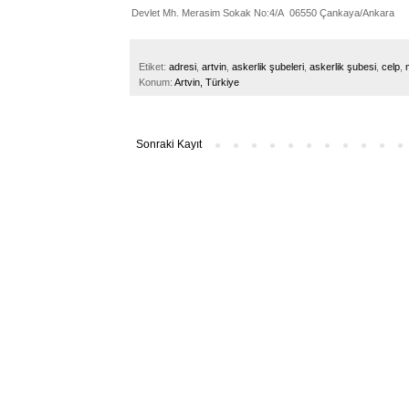
Devlet Mh. Merasim Sokak No:4/A 06550 Çankaya/Ankara
Etiket:
adresi
,
artvin
,
askerlik şubeleri
,
askerlik şubesi
,
celp
,
Konum:
Artvin, Türkiye
Sonraki Kayıt