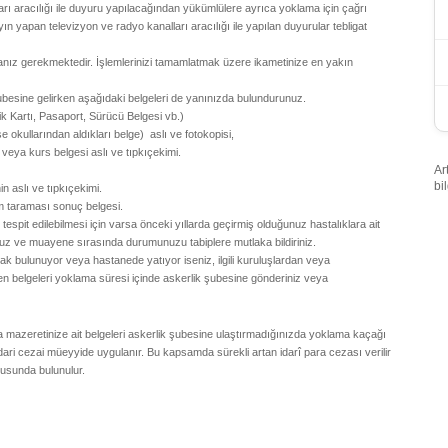
arı aracılığı ile duyuru yapılacağından yükümlülere ayrıca yoklama için çağrı
ın yapan televizyon ve radyo kanalları aracılığı ile yapılan duyurular tebligat
anız gerekmektedir. İşlemlerinizi tamamlatmak üzere ikametinize en yakın
besine gelirken aşağıdaki belgeleri de yanınızda bulundurunuz.
ik Kartı, Pasaport, Sürücü Belgesi vb.)
 okullarından aldıkları belge) aslı ve fotokopisi,
i veya kurs belgesi aslı ve tıpkıçekimi.
Ar
bi
in aslı ve tıpkıçekimi.
 taraması sonuç belgesi.
pit edilebilmesi için varsa önceki yıllarda geçirmiş olduğunuz hastalıklara ait
unuz ve muayene sırasında durumunuzu tabiplere mutlaka bildiriniz.
rak bulunuyor veya hastanede yatıyor iseniz, ilgili kuruluşlardan veya
n belgeleri yoklama süresi içinde askerlik şubesine gönderiniz veya
 mazeretinize ait belgeleri askerlik şubesine ulaştırmadığınızda yoklama kaçağı
ari cezai müeyyide uygulanır. Bu kapsamda sürekli artan idarî para cezası verilir
usunda bulunulur.