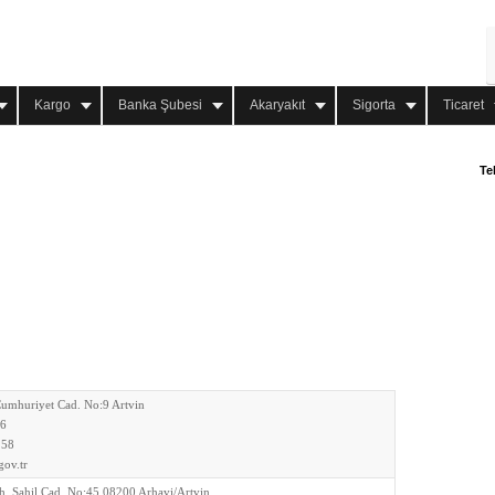
Kargo
Banka Şubesi
Akaryakıt
Sigorta
Ticaret
Te
Cumhuriyet Cad. No:9 Artvin
66
 58
ov.tr
h. Sahil Cad. No:45 08200 Arhavi/Artvin