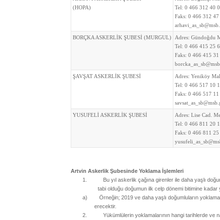
(HOPA)
Tel:
0 466 312 40 
Faks:
0 466 312 47
arhavi_as_sb@msb.
BORÇKA ASKERLİK ŞUBESİ (MURGUL)
Adres:
Gündoğdu M
Tel:
0 466 415 25 
Faks:
0 466 415 31
borcka_as_sb@msb.
ŞAVŞAT ASKERLİK ŞUBESİ
Adres:
Yeniköy Mah
Tel:
0 466 517 10 
Faks:
0 466 517 11
savsat_as_sb@msb.g
YUSUFELİ ASKERLİK ŞUBESİ
Adres:
Lise Cad. M
Tel:
0 466 811 20 
Faks:
0 466 811 25
yusufeli_as_sb@msb
Artvin Askerlik Şubesinde
Yoklama İşlemleri
1.
Bu yıl askerlik çağına girenler ile daha yaşlı doğu
tabi olduğu doğumun ilk celp dönemi bitimine kadar y
a)
Örneğin; 2019 ve daha yaşlı doğumluların yoklama
erecektir.
2.
Yükümlülerin yoklamalarının hangi tarihlerde ve 