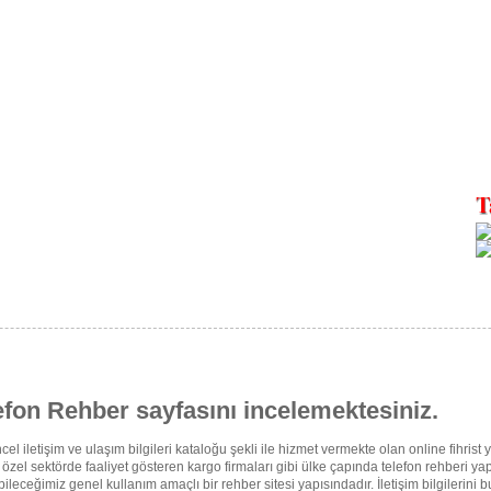
efon Rehber sayfasını incelemektesiniz.
cel iletişim ve ulaşım bilgileri kataloğu şekli ile hizmet vermekte olan online fihrist
el sektörde faaliyet gösteren kargo firmaları gibi ülke çapında telefon rehberi yapı
labileceğimiz genel kullanım amaçlı bir rehber sitesi yapısındadır. İletişim bilgilerin