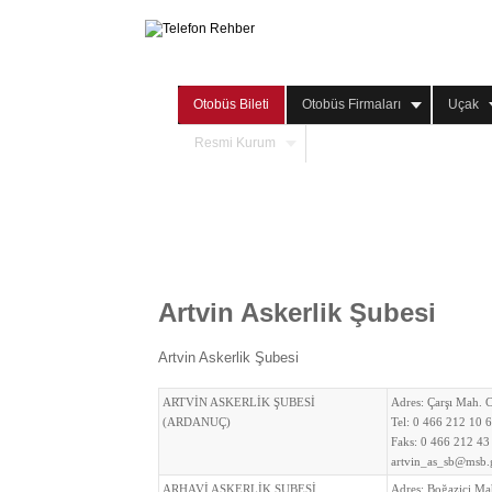
Otobüs Bileti
Otobüs Firmaları
Uçak
Resmi Kurum
Artvin Askerlik Şubesi
Artvin Askerlik Şubesi
ARTVİN ASKERLİK ŞUBESİ
Adres:
Çarşı Mah. 
(ARDANUÇ)
Tel:
0 466 212 10 
Faks:
0 466 212 43
artvin_as_sb@msb.g
ARHAVİ ASKERLİK ŞUBESİ
Adres:
Boğaziçi Ma