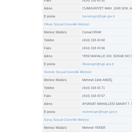
Faks
(414) 318 43 52
Adres
CUMHURİYET MAH. 1049 SOK. A
E-posta
harransgm@sgk.gov.tr
Hilvan Sosyal Güvenlik Merkezi
Merkez Müdürü
Cemal ORAK
Telefon
(414) 318 43 60
Faks
(414) 318 43 66
Adres
YENİ MAHALLE 419. SOKAK NO:3
E-posta
hilvansgm@sgk.gov.tr
Siverek Sosyal Güvenlik Merkezi
Merkez Müdürü
Mehmet Zahir ANDİÇ
Telefon
(414) 318 43 71
Faks
(414) 318 43 67
Adres
AYVANAT MAHALLESİ SANAYİ 7. 
E-posta
sivereksgm@sgm.gov.tr
Suruç Sosyal Güvenlik Merkezi
Merkez Müdürü
Mehmet YENER