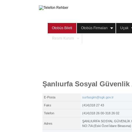
Otobüs Bileti
Otobüs Firmaları
Uçak
Resmi Kurum
Şanlıurfa Sosyal Güvenlik
E-Posta
surfasgim@sgk.gov.tr
Faks
(414)318 27 43
Telefon
(414)318 26 00-318 26 02
ŞANLIURFA SOSYAL GÜVENLİK
Adres
NO:7\A (Eski Özel İdare Binasına)