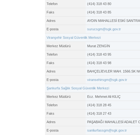
Telefon
(414) 318 43 80
Faks
(414) 318 43 85
Adres
AYDIN MAHALLESİ ESKİ SANTRA
E-posta
surucsgm@sgk.gov.tr
Viranşehir Sosyal Güvenlik Merkezi
Merkez Müdürü
Murat ZENGİN
Telefon
(414) 318 43 95
Faks
(414) 318 43 98
Adres
BAHÇELİEVLER MAH. 1566.SK N
E-posta
viransehirsgm@sgk.gov.tr
Şanlıurfa Sağlık Sosyal Güvenlik Merkezi
Merkez Müdürü
Ecz. Mehmet Ali KILIÇ
Telefon
(414) 318 28 45
Faks
(414) 318 27 43
Adres
PAŞABAĞI MAHALLESİ ADALET CAD
E-posta
sanliurfassgm@sgk.gov.tr