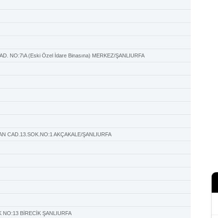
D. NO:7\A (Eski Özel İdare Binasına) MERKEZ/ŞANLIURFA
N CAD.13.SOK.NO:1 AKÇAKALE/ŞANLIURFA
 NO:13 BİRECİK ŞANLIURFA