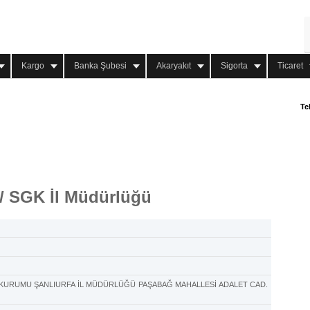
Kargo
Banka Şubesi
Akaryakıt
Sigorta
Ticaret
Te
 / SGK İl Müdürlüğü
 KURUMU ŞANLIURFA İL MÜDÜRLÜĞÜ PAŞABAĞ MAHALLESİ ADALET CAD.