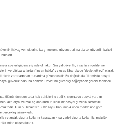
ik ihtiyaç ve risklerine karşı toplumu güvence altına alarak güvenilir, kaliteli
sunmaktır.
nsur sosyal güvence içinde olmaktır. Sosyal güvenlik, insanların gelirlerine
erin verdiği zararlardan “insan hakkı” ve esas itibarıyla de “devlet görevi” olarak
tehlikelerin zararlarından kurtarılma güvencesidir. Bu doğrultuda ülkemizde sosyal
al güvenlik hakkına sahiptir. Devlet bu güvenliği sağlayacak gerekli tedbirleri
a ölümünden sonra da hak sahiplerine sağlık, sigorta ve sosyal yardım
t veren, aktüeryal ve mali açıdan sürdürülebilir bir sosyal güvenlik sistemini
unmaktadır. Tüm bu hizmetler 5502 sayılı Kanunun 4 üncü maddesine göre
e gerçekleştirilmektedir.
k ve analık sigorta kollarını kapsayan kısa vadeli sigorta kolları ile, malullük,
kollarından oluşmaktadır.