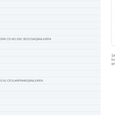
TÜRK CD.NO:29/C BOZOVA/ŞANLIURFA
Şa
bu
ge
NO:61 CEYLANPINAR/ŞANLIURFA