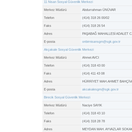
11 Nisan Sosyal Güvenlik Merkezi
Merkez Müdürü
Abdurrahman ÜNÜVAR
Telefon
(414) 318 26 00/02
Faks
(414) 318 26 54
Adres
PAŞABAĞ MAHALLESİ ADALET CA
E-posta
onbirnisansgm@sgk.gov.tr
Akçakale Sosyal Güvenlik Merkezi
Merkez Müdürü
Ahmet AVCI
Telefon
(414) 318 43 00
Faks
(414) 411 43 08
Adres
HÜRRİYET MAH.AHMET BAHÇİVA
E-posta
akcakalesgm@sgk.gov.tr
Birecik Sosyal Güvenlik Merkezi
Merkez Müdürü
Naciye SAYIK
Telefon
(414) 318 43 10
Faks
(414) 318 28 78
Adres
MEYDAN MAH. AYVAZLAR SOKAK