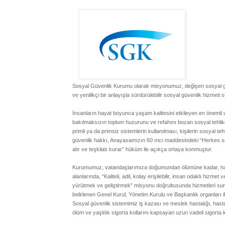
Sosyal Güvenlik Kurumu olarak misyonumuz, değişen sosyal güvenl
ve yenilikçi bir anlayışla sürdürülebilir sosyal güvenlik hizmeti 
İnsanların hayat boyunca yaşam kalitesini etkileyen en önemli u
bakılmaksızın toplum huzurunu ve refahını bozan sosyal tehlikel
primli ya da primsiz sistemlerin kullanılması, kişilerin sosyal 
güvenlik hakkı, Anayasamızın 60 ıncı maddesindeki “Herkes sosy
alır ve teşkilatı kurar” hüküm ile açıkça ortaya konmuştur.
Kurumumuz, vatandaşlarımıza doğumundan ölümüne kadar, hatt
alanlarında, “Kaliteli, adil, kolay erişilebilir, insan odaklı hizme
yürütmek ve geliştirmek” misyonu doğrultusunda hizmetleri s
belirlenen Genel Kurul, Yönetim Kurulu ve Başkanlık organları il
Sosyal güvenlik sistemimiz iş kazası ve meslek hastalığı, hastalı
ölüm ve yaşlılık sigorta kollarını kapsayan uzun vadeli sigorta 