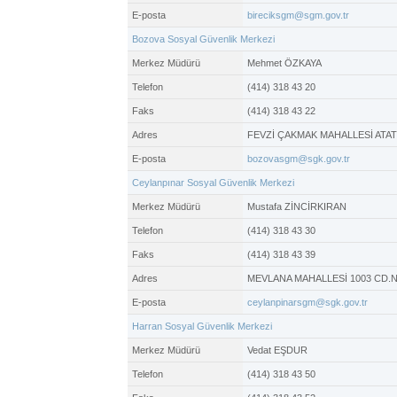
E-posta
bireciksgm@sgm.gov.tr
Bozova Sosyal Güvenlik Merkezi
Merkez Müdürü
Mehmet ÖZKAYA
Telefon
(414) 318 43 20
Faks
(414) 318 43 22
Adres
FEVZİ ÇAKMAK MAHALLESİ ATA
E-posta
bozovasgm@sgk.gov.tr
Ceylanpınar Sosyal Güvenlik Merkezi
Merkez Müdürü
Mustafa ZİNCİRKIRAN
Telefon
(414) 318 43 30
Faks
(414) 318 43 39
Adres
MEVLANA MAHALLESİ 1003 CD.
E-posta
ceylanpinarsgm@sgk.gov.tr
Harran Sosyal Güvenlik Merkezi
Merkez Müdürü
Vedat EŞDUR
Telefon
(414) 318 43 50