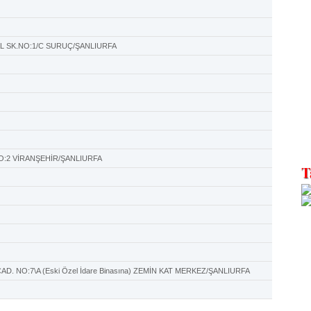
L SK.NO:1/C SURUÇ/ŞANLIURFA
O:2 VİRANŞEHİR/ŞANLIURFA
. NO:7\A (Eski Özel İdare Binasına) ZEMİN KAT MERKEZ/ŞANLIURFA