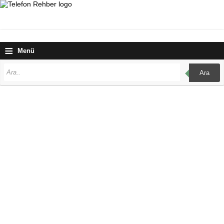
≡
Menü
Ara