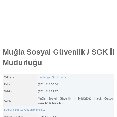
Muğla Sosyal Güvenlik / SGK İl
Müdürlüğü
E-Posta
muglasgim@sgk.gov.tr
Faks
(252) 214 36 80
Telefon
(252) 214 12 77
Muğla Sosyal Güvenlik İl Müdürlüğü Haluk Özsoy
Adres
Cad.No:31 MUĞLA
Bodrum Sosyal Güvenlik Merkezi
Merkez Müdürü
Fatma TURAN