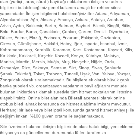
olan (yurtiçi , aras, sürat ) bayii ağı noktalarının iletişim ve adres
bilgilerini bulabileceğimiz genel kullanım amaçlı bir rehber sitesi
yapısındadır. İletişim bilgilerini bulabileceğiniz iller Adana, Adıyaman,
Afyonkarahisar, Ağrı, Aksaray, Amasya, Ankara, Antalya, Ardahan,
Artvin, Aydın, Balıkesir, Bartın, Batman, Bayburt, Bilecik, Bingöl, Bitlis,
Bolu, Burdur, Bursa, Çanakkale, Çankırı, Çorum, Denizli, Diyarbakır,
Düzce, Edirne, Elazığ, Erzincan, Erzurum, Eskişehir, Gaziantep,
Giresun, Gümüşhane, Hakkâri, Hatay, Iğdır, Isparta, İstanbul, İzmir,
Kahramanmaraş, Karabük, Karaman, Kars, Kastamonu, Kayseri, Kilis,
Kırıkkale, Kırklareli, Kırşehir, Kocaeli, Konya, Kütahya, Malatya,
Manisa, Mardin, Mersin, Muğla, Muş, Nevşehir, Niğde, Ordu,
Osmaniye, Rize, Sakarya, Samsun, Siirt, Sinop, Sivas, Şanlıurfa,
Şırnak, Tekirdağ, Tokat, Trabzon, Tunceli, Uşak, Van, Yalova, Yozgat,
Zonguldak olarak sıralanmaktadır. Bu bilgilere ek olarak büyük çaplı
banka şubeleri vb. organizasyon yapılarının bayii ağılarını menude
bulunan linklerden tıklamak suretiyle tüm hizmet noktalarının listesine
ulaşabilirsiniz.
Online bilet alanında
Biletall
acentesi olarak online
otobüs bileti almak konusunda da hizmet alabilme imkanı mevcuttur.
Herhangi bir iade veya bilet iptali konusunda garanti hizmet anlayışı ile
değişim imkanı %100 güven ortamı ile sağlanmaktadır.
Site üzerinde bulanan iletişim bilgilerinde olası hatalı bilgi, yeni ekleme
ihtiyacı ya da güncellenme durumunda lütfen tarafımıza