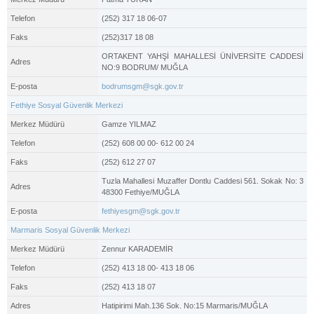
Telefon
(252) 317 18 06-07
Faks
(252)317 18 08
ORTAKENT YAHŞİ MAHALLESİ ÜNİVERSİTE CADDESİ
Adres
NO:9 BODRUM/ MUĞLA
E-posta
bodrumsgm@sgk.gov.tr
Fethiye Sosyal Güvenlik Merkezi
Merkez Müdürü
Gamze YILMAZ
Telefon
(252) 608 00 00- 612 00 24
Faks
(252) 612 27 07
Tuzla Mahallesi Muzaffer Dontlu Caddesi 561. Sokak No: 3
Adres
48300 Fethiye/MUĞLA
E-posta
fethiyesgm@sgk.gov.tr
Marmaris Sosyal Güvenlik Merkezi
Merkez Müdürü
Zennur KARADEMİR
Telefon
(252) 413 18 00- 413 18 06
Faks
(252) 413 18 07
Adres
Hatipirimi Mah.136 Sok. No:15 Marmaris/MUĞLA