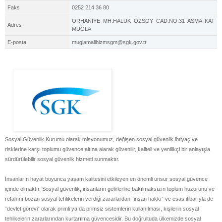
Faks
0252 214 36 80
ORHANİYE MH.HALUK ÖZSOY CAD.NO:31 ASMA KAT
Adres
MUĞLA
E-posta
muglamalihizmsgm@sgk.gov.tr
Sosyal Güvenlik Kurumu olarak misyonumuz, değişen sosyal güvenlik ihtiyaç ve
risklerine karşı toplumu güvence altına alarak güvenilir, kaliteli ve yenilikçi bir anlayışla
sürdürülebilir sosyal güvenlik hizmeti sunmaktır.
İnsanların hayat boyunca yaşam kalitesini etkileyen en önemli unsur sosyal güvence
içinde olmaktır. Sosyal güvenlik, insanların gelirlerine bakılmaksızın toplum huzurunu ve
refahını bozan sosyal tehlikelerin verdiği zararlardan “insan hakkı” ve esas itibarıyla de
“devlet görevi” olarak primli ya da primsiz sistemlerin kullanılması, kişilerin sosyal
tehlikelerin zararlarından kurtarılma güvencesidir. Bu doğrultuda ülkemizde sosyal