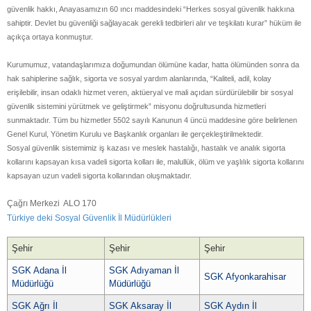
güvenlik hakkı, Anayasamızın 60 ıncı maddesindeki “Herkes sosyal güvenlik hakkına
sahiptir. Devlet bu güvenliği sağlayacak gerekli tedbirleri alır ve teşkilatı kurar” hüküm ile
açıkça ortaya konmuştur.
Kurumumuz, vatandaşlarımıza doğumundan ölümüne kadar, hatta ölümünden sonra da
hak sahiplerine sağlık, sigorta ve sosyal yardım alanlarında, “Kaliteli, adil, kolay
erişilebilir, insan odaklı hizmet veren, aktüeryal ve mali açıdan sürdürülebilir bir sosyal
güvenlik sistemini yürütmek ve geliştirmek” misyonu doğrultusunda hizmetleri
sunmaktadır. Tüm bu hizmetler 5502 sayılı Kanunun 4 üncü maddesine göre belirlenen
Genel Kurul, Yönetim Kurulu ve Başkanlık organları ile gerçekleştirilmektedir.
Sosyal güvenlik sistemimiz iş kazası ve meslek hastalığı, hastalık ve analık sigorta
kollarını kapsayan kısa vadeli sigorta kolları ile, malullük, ölüm ve yaşlılık sigorta kollarını
kapsayan uzun vadeli sigorta kollarından oluşmaktadır.
Çağrı Merkezi ALO 170
Türkiye deki Sosyal Güvenlik İl Müdürlükleri
Şehir
Şehir
Şehir
SGK Adana İl
SGK Adıyaman İl
SGK Afyonkarahisar
Müdürlüğü
Müdürlüğü
SGK Ağrı İl
SGK Aksaray İl
SGK Aydın İl