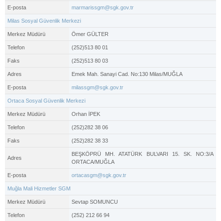
E-posta
marmarissgm@sgk.gov.tr
Milas Sosyal Güvenlik Merkezi
Merkez Müdürü
Ömer GÜLTER
Telefon
(252)513 80 01
Faks
(252)513 80 03
Adres
Emek Mah. Sanayi Cad. No:130 Milas/MUĞLA
E-posta
milassgm@sgk.gov.tr
Ortaca Sosyal Güvenlik Merkezi
Merkez Müdürü
Orhan İPEK
Telefon
(252)282 38 06
Faks
(252)282 38 33
BEŞKÖPRÜ MH. ATATÜRK BULVARI 15. SK. NO:3/A
Adres
ORTACA/MUĞLA
E-posta
ortacasgm@sgk.gov.tr
Muğla Mali Hizmetler SGM
Merkez Müdürü
Sevtap SOMUNCU
Telefon
(252) 212 66 94