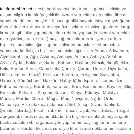
telefonrehber.net
sitesi; mobil uyumlu tasarımı ile
güncel iletişim ve
ulaşım bilgileri kataloğu şekli ile hizmet vermekte olan online fihrist
yapısında düzenlenmiştir. . Kısaca
günlük hayatta ihtiyaç duyduğumuz
önemli devlet kurumlarının veya özel sektörde faaliyet gösteren kargo
firmaları gibi ülke çapında telefon rehberi yapısında hizmet vermekte
olan (yurtiçi , aras, sürat ) bayii ağı noktalarının iletişim ve adres
bilgilerini bulabileceğimiz genel kullanım amaçlı bir rehber sitesi
yapısındadır. İletişim bilgilerini bulabileceğiniz iller Adana, Adıyaman,
Afyonkarahisar, Ağrı, Aksaray, Amasya, Ankara, Antalya, Ardahan,
Artvin, Aydın, Balıkesir, Bartın, Batman, Bayburt, Bilecik, Bingöl, Bitlis,
Bolu, Burdur, Bursa, Çanakkale, Çankırı, Çorum, Denizli, Diyarbakır,
Düzce, Edirne, Elazığ, Erzincan, Erzurum, Eskişehir, Gaziantep,
Giresun, Gümüşhane, Hakkâri, Hatay, Iğdır, Isparta, İstanbul, İzmir,
Kahramanmaraş, Karabük, Karaman, Kars, Kastamonu, Kayseri, Kilis,
Kırıkkale, Kırklareli, Kırşehir, Kocaeli, Konya, Kütahya, Malatya,
Manisa, Mardin, Mersin, Muğla, Muş, Nevşehir, Niğde, Ordu,
Osmaniye, Rize, Sakarya, Samsun, Siirt, Sinop, Sivas, Şanlıurfa,
Şırnak, Tekirdağ, Tokat, Trabzon, Tunceli, Uşak, Van, Yalova, Yozgat,
Zonguldak olarak sıralanmaktadır. Bu bilgilere ek olarak büyük çaplı
banka şubeleri vb. organizasyon yapılarının bayii ağılarını menude
bulunan linklerden tıklamak suretiyle tüm hizmet noktalarının listesine