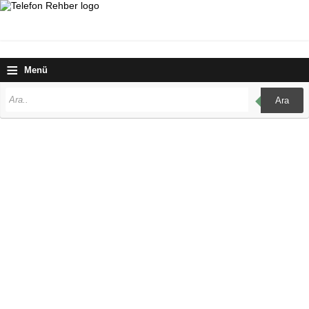
≡
Menü
Ara