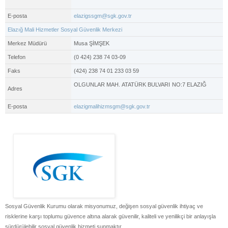
E-posta
elazigssgm@sgk.gov.tr
Elazığ Mali Hizmetler Sosyal Güvenlik Merkezi
Merkez Müdürü
Musa ŞİMŞEK
Telefon
(0 424) 238 74 03-09
Faks
(424) 238 74 01 233 03 59
OLGUNLAR MAH. ATATÜRK BULVARI NO:7 ELAZIĞ
Adres
E-posta
elazigmalihizmsgm@sgk.gov.tr
Sosyal Güvenlik Kurumu olarak misyonumuz, değişen sosyal güvenlik ihtiyaç ve
risklerine karşı toplumu güvence altına alarak güvenilir, kaliteli ve yenilikçi bir anlayışla
sürdürülebilir sosyal güvenlik hizmeti sunmaktır.