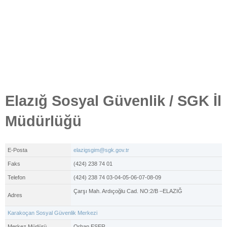
Elazığ Sosyal Güvenlik / SGK İl
Müdürlüğü
E-Posta
elazigsgim@sgk.gov.tr
Faks
(424) 238 74 01
Telefon
(424) 238 74 03-04-05-06-07-08-09
Çarşı Mah. Ardıçoğlu Cad. NO:2/B –ELAZIĞ
Adres
Karakoçan Sosyal Güvenlik Merkezi
Merkez Müdürü
Orhan ESER