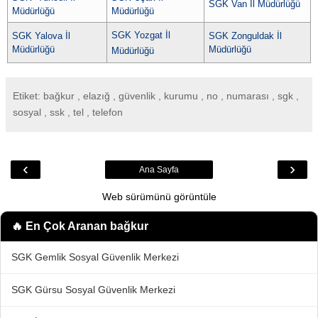
SGK Van İl Müdürlüğü
Müdürlüğü
Müdürlüğü
SGK Yozgat İl
SGK Yalova İl
SGK Zonguldak İl
Müdürlüğü
Müdürlüğü
Müdürlüğü
Etiket: bağkur , elazığ , güvenlik , kurumu , no , numarası , sgk ,
sosyal , ssk , tel , telefon
‹
›
Ana Sayfa
Web sürümünü görüntüle
🔥 En Çok Aranan
bağkur
SGK Gemlik Sosyal Güvenlik Merkezi
SGK Gürsu Sosyal Güvenlik Merkezi