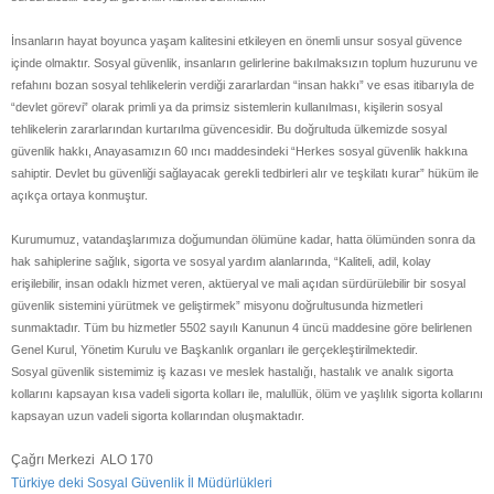
İnsanların hayat boyunca yaşam kalitesini etkileyen en önemli unsur sosyal güvence
içinde olmaktır. Sosyal güvenlik, insanların gelirlerine bakılmaksızın toplum huzurunu ve
refahını bozan sosyal tehlikelerin verdiği zararlardan “insan hakkı” ve esas itibarıyla de
“devlet görevi” olarak primli ya da primsiz sistemlerin kullanılması, kişilerin sosyal
tehlikelerin zararlarından kurtarılma güvencesidir. Bu doğrultuda ülkemizde sosyal
güvenlik hakkı, Anayasamızın 60 ıncı maddesindeki “Herkes sosyal güvenlik hakkına
sahiptir. Devlet bu güvenliği sağlayacak gerekli tedbirleri alır ve teşkilatı kurar” hüküm ile
açıkça ortaya konmuştur.
Kurumumuz, vatandaşlarımıza doğumundan ölümüne kadar, hatta ölümünden sonra da
hak sahiplerine sağlık, sigorta ve sosyal yardım alanlarında, “Kaliteli, adil, kolay
erişilebilir, insan odaklı hizmet veren, aktüeryal ve mali açıdan sürdürülebilir bir sosyal
güvenlik sistemini yürütmek ve geliştirmek” misyonu doğrultusunda hizmetleri
sunmaktadır. Tüm bu hizmetler 5502 sayılı Kanunun 4 üncü maddesine göre belirlenen
Genel Kurul, Yönetim Kurulu ve Başkanlık organları ile gerçekleştirilmektedir.
Sosyal güvenlik sistemimiz iş kazası ve meslek hastalığı, hastalık ve analık sigorta
kollarını kapsayan kısa vadeli sigorta kolları ile, malullük, ölüm ve yaşlılık sigorta kollarını
kapsayan uzun vadeli sigorta kollarından oluşmaktadır.
Çağrı Merkezi ALO 170
Türkiye deki Sosyal Güvenlik İl Müdürlükleri