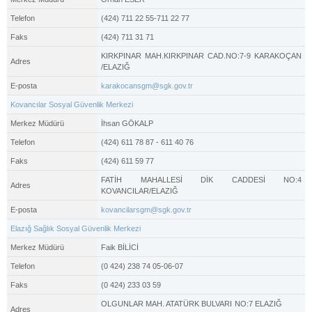
Telefon
(424) 711 22 55-711 22 77
Faks
(424) 711 31 71
KIRKPINAR MAH.KIRKPINAR CAD.NO:7-9 KARAKOÇAN
Adres
/ELAZIĞ
E-posta
karakocansgm@sgk.gov.tr
Kovancılar Sosyal Güvenlik Merkezi
Merkez Müdürü
İhsan GÖKALP
Telefon
(424) 611 78 87 - 611 40 76
Faks
(424) 611 59 77
FATİH MAHALLESİ DİK CADDESİ NO:4
Adres
KOVANCILAR/ELAZIĞ
E-posta
kovancilarsgm@sgk.gov.tr
Elazığ Sağlık Sosyal Güvenlik Merkezi
Merkez Müdürü
Faik BİLİCİ
Telefon
(0 424) 238 74 05-06-07
Faks
(0 424) 233 03 59
OLGUNLAR MAH. ATATÜRK BULVARI NO:7 ELAZIĞ
Adres