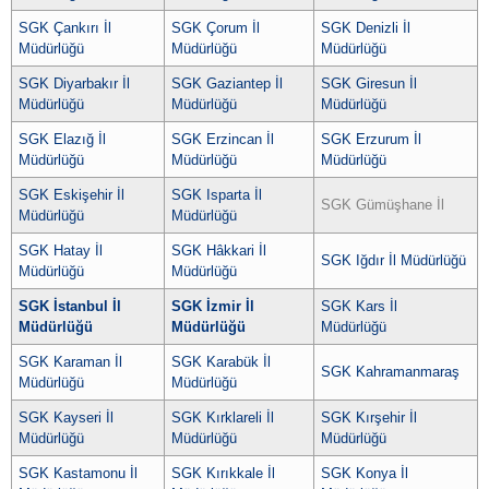
SGK Çankırı İl
SGK Çorum İl
SGK Denizli İl
Müdürlüğü
Müdürlüğü
Müdürlüğü
SGK Diyarbakır İl
SGK Gaziantep İl
SGK Giresun İl
Müdürlüğü
Müdürlüğü
Müdürlüğü
SGK Elazığ İl
SGK Erzincan İl
SGK Erzurum İl
Müdürlüğü
Müdürlüğü
Müdürlüğü
SGK Eskişehir İl
SGK Isparta İl
SGK Gümüşhane İl
Müdürlüğü
Müdürlüğü
SGK Hatay İl
SGK Hâkkari İl
SGK Iğdır İl Müdürlüğü
Müdürlüğü
Müdürlüğü
SGK İstanbul İl
SGK İzmir İl
SGK Kars İl
Müdürlüğü
Müdürlüğü
Müdürlüğü
SGK Karaman İl
SGK Karabük İl
SGK Kahramanmaraş
Müdürlüğü
Müdürlüğü
SGK Kayseri İl
SGK Kırklareli İl
SGK Kırşehir İl
Müdürlüğü
Müdürlüğü
Müdürlüğü
SGK Kastamonu İl
SGK Kırıkkale İl
SGK Konya İl