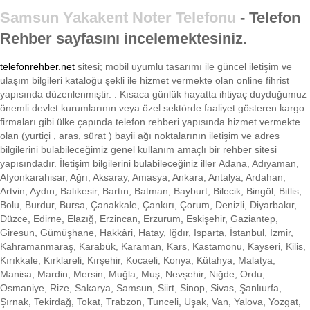
Samsun Yakakent Noter Telefonu
- Telefon
Rehber sayfasını incelemektesiniz.
telefonrehber.net
sitesi; mobil uyumlu tasarımı ile
güncel iletişim ve
ulaşım bilgileri kataloğu şekli ile hizmet vermekte olan online fihrist
yapısında düzenlenmiştir. . Kısaca
günlük hayatta ihtiyaç duyduğumuz
önemli devlet kurumlarının veya özel sektörde faaliyet gösteren kargo
firmaları gibi ülke çapında telefon rehberi yapısında hizmet vermekte
olan (yurtiçi , aras, sürat ) bayii ağı noktalarının iletişim ve adres
bilgilerini bulabileceğimiz genel kullanım amaçlı bir rehber sitesi
yapısındadır. İletişim bilgilerini bulabileceğiniz iller Adana, Adıyaman,
Afyonkarahisar, Ağrı, Aksaray, Amasya, Ankara, Antalya, Ardahan,
Artvin, Aydın, Balıkesir, Bartın, Batman, Bayburt, Bilecik, Bingöl, Bitlis,
Bolu, Burdur, Bursa, Çanakkale, Çankırı, Çorum, Denizli, Diyarbakır,
Düzce, Edirne, Elazığ, Erzincan, Erzurum, Eskişehir, Gaziantep,
Giresun, Gümüşhane, Hakkâri, Hatay, Iğdır, Isparta, İstanbul, İzmir,
Kahramanmaraş, Karabük, Karaman, Kars, Kastamonu, Kayseri, Kilis,
Kırıkkale, Kırklareli, Kırşehir, Kocaeli, Konya, Kütahya, Malatya,
Manisa, Mardin, Mersin, Muğla, Muş, Nevşehir, Niğde, Ordu,
Osmaniye, Rize, Sakarya, Samsun, Siirt, Sinop, Sivas, Şanlıurfa,
Şırnak, Tekirdağ, Tokat, Trabzon, Tunceli, Uşak, Van, Yalova, Yozgat,