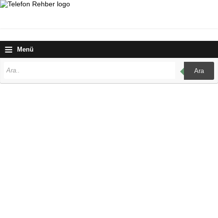
≡
Menü
Ara