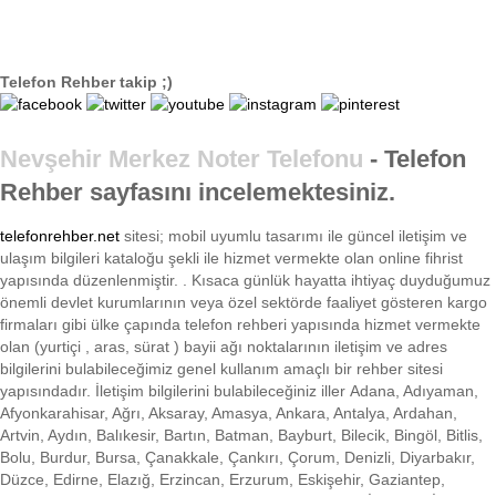
Telefon Rehber takip ;)
Nevşehir Merkez Noter Telefonu
- Telefon
Rehber sayfasını incelemektesiniz.
telefonrehber.net
sitesi; mobil uyumlu tasarımı ile
güncel iletişim ve
ulaşım bilgileri kataloğu şekli ile hizmet vermekte olan online fihrist
yapısında düzenlenmiştir. . Kısaca
günlük hayatta ihtiyaç duyduğumuz
önemli devlet kurumlarının veya özel sektörde faaliyet gösteren kargo
firmaları gibi ülke çapında telefon rehberi yapısında hizmet vermekte
olan (yurtiçi , aras, sürat ) bayii ağı noktalarının iletişim ve adres
bilgilerini bulabileceğimiz genel kullanım amaçlı bir rehber sitesi
yapısındadır. İletişim bilgilerini bulabileceğiniz iller Adana, Adıyaman,
Afyonkarahisar, Ağrı, Aksaray, Amasya, Ankara, Antalya, Ardahan,
Artvin, Aydın, Balıkesir, Bartın, Batman, Bayburt, Bilecik, Bingöl, Bitlis,
Bolu, Burdur, Bursa, Çanakkale, Çankırı, Çorum, Denizli, Diyarbakır,
Düzce, Edirne, Elazığ, Erzincan, Erzurum, Eskişehir, Gaziantep,