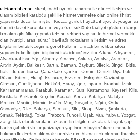
telefonrehber.net
sitesi; mobil uyumlu tasarımı ile
güncel iletişim ve
ulaşım bilgileri kataloğu şekli ile hizmet vermekte olan online fihrist
yapısında düzenlenmiştir. . Kısaca
günlük hayatta ihtiyaç duyduğumuz
önemli devlet kurumlarının veya özel sektörde faaliyet gösteren kargo
firmaları gibi ülke çapında telefon rehberi yapısında hizmet vermekte
olan (yurtiçi , aras, sürat ) bayii ağı noktalarının iletişim ve adres
bilgilerini bulabileceğimiz genel kullanım amaçlı bir rehber sitesi
yapısındadır. İletişim bilgilerini bulabileceğiniz iller Adana, Adıyaman,
Afyonkarahisar, Ağrı, Aksaray, Amasya, Ankara, Antalya, Ardahan,
Artvin, Aydın, Balıkesir, Bartın, Batman, Bayburt, Bilecik, Bingöl, Bitlis,
Bolu, Burdur, Bursa, Çanakkale, Çankırı, Çorum, Denizli, Diyarbakır,
Düzce, Edirne, Elazığ, Erzincan, Erzurum, Eskişehir, Gaziantep,
Giresun, Gümüşhane, Hakkâri, Hatay, Iğdır, Isparta, İstanbul, İzmir,
Kahramanmaraş, Karabük, Karaman, Kars, Kastamonu, Kayseri, Kilis,
Kırıkkale, Kırklareli, Kırşehir, Kocaeli, Konya, Kütahya, Malatya,
Manisa, Mardin, Mersin, Muğla, Muş, Nevşehir, Niğde, Ordu,
Osmaniye, Rize, Sakarya, Samsun, Siirt, Sinop, Sivas, Şanlıurfa,
Şırnak, Tekirdağ, Tokat, Trabzon, Tunceli, Uşak, Van, Yalova, Yozgat,
Zonguldak olarak sıralanmaktadır. Bu bilgilere ek olarak büyük çaplı
banka şubeleri vb. organizasyon yapılarının bayii ağılarını menude
bulunan linklerden tıklamak suretiyle tüm hizmet noktalarının listesine
ulaşabilirsiniz.
Online bilet alanında
Biletall
acentesi olarak online