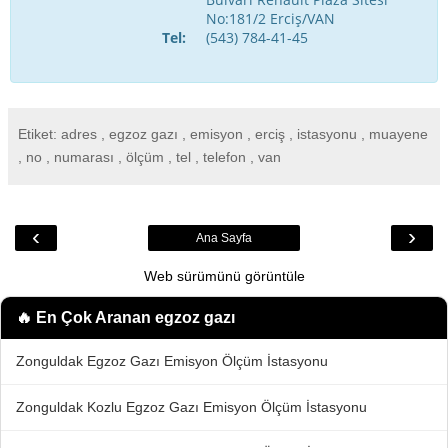
No:181/2 Erciş/VAN
Tel:
(543) 784-41-45
Etiket: adres , egzoz gazı , emisyon , erciş , istasyonu , muayene
, no , numarası , ölçüm , tel , telefon , van
‹
›
Ana Sayfa
Web sürümünü görüntüle
🔥 En Çok Aranan
egzoz gazı
Zonguldak Egzoz Gazı Emisyon Ölçüm İstasyonu
Zonguldak Kozlu Egzoz Gazı Emisyon Ölçüm İstasyonu