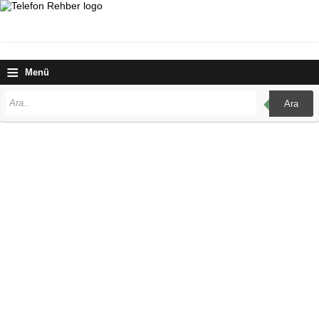
≡
Menü
Ara