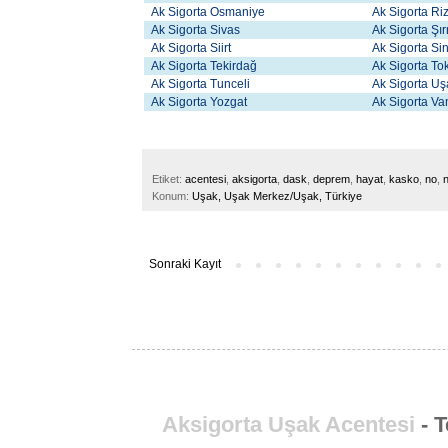
Ak Sigorta Osmaniye
Ak Sigorta Ri
Ak Sigorta Sivas
Ak Sigorta Şı
Ak Sigorta Siirt
Ak Sigorta Si
Ak Sigorta Tekirdağ
Ak Sigorta To
Ak Sigorta Tunceli
Ak Sigorta U
Ak Sigorta Yozgat
Ak Sigorta V
Etiket:
acentesi
,
aksigorta
,
dask
,
deprem
,
hayat
,
kasko
,
no
,
Konum:
Uşak, Uşak Merkez/Uşak, Türkiye
Sonraki Kayıt
Aksigorta Uşak Acentesi
- T