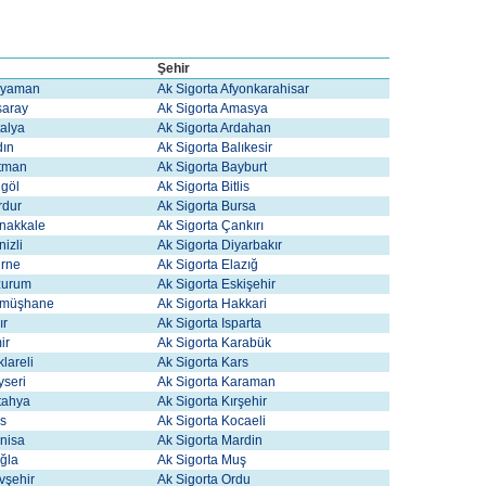
Şehir
dıyaman
Ak Sigorta Afyonkarahisar
ksaray
Ak Sigorta Amasya
talya
Ak Sigorta Ardahan
dın
Ak Sigorta Balıkesir
atman
Ak Sigorta Bayburt
ngöl
Ak Sigorta Bitlis
rdur
Ak Sigorta Bursa
anakkale
Ak Sigorta Çankırı
nizli
Ak Sigorta Diyarbakır
irne
Ak Sigorta Elazığ
rzurum
Ak Sigorta Eskişehir
Gümüşhane
Ak Sigorta Hakkari
ır
Ak Sigorta Isparta
mir
Ak Sigorta Karabük
klareli
Ak Sigorta Kars
yseri
Ak Sigorta Karaman
tahya
Ak Sigorta Kırşehir
is
Ak Sigorta Kocaeli
nisa
Ak Sigorta Mardin
uğla
Ak Sigorta Muş
vşehir
Ak Sigorta Ordu