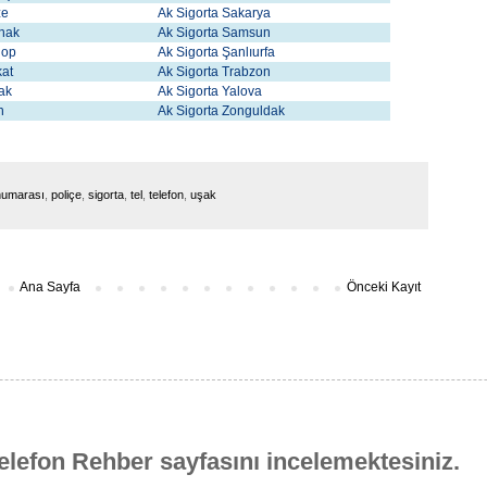
ze
Ak Sigorta Sakarya
rnak
Ak Sigorta Samsun
nop
Ak Sigorta Şanlıurfa
kat
Ak Sigorta Trabzon
şak
Ak Sigorta Yalova
an
Ak Sigorta Zonguldak
numarası
,
poliçe
,
sigorta
,
tel
,
telefon
,
uşak
Ana Sayfa
Önceki Kayıt
elefon Rehber sayfasını incelemektesiniz.