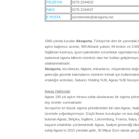
TELEFON
0276 2244632
FAKS
0276 2244637
E POSTA
serminmetin@aksigorta.net
1960 yılında kurulan
Aksigorta
, Türkiye’nin dört bir yanındak
aşkın bağımsız acente, 990 Akbank şubesi, 69 broker ve 3.600
Sağlıktan kaskoya, işyeri paketinden sorumluluk sigortaların
toplumsal sigorta bilincini mümkün olan her koldan geliştirmeye,
odaklanmaktadır.
Aksigorta
, tecrübesini, bilgisini, imkanlarını, müşterilerine do
geleceğe güvenle bakmalarını mümkün kılmak için kullanmaktadır
ortaklığın ardından, Sabancı Holding %36, Ageas %36 hisseye s
Ageas Hakkında
:
Ageas 190 yılı aşkın mirasa sahip uluslararası bir sigorta şirketi
dışı ürünler sunmaktadır.
Avrupa’nın en büyük sigorta şirketlerinden biri olan Ageas, faa
üzerinde yoğunlaştırmıştır. Güçlü finans kuruluşları ve ana da
bulunan Ageas; Belçika, İngiltere, Lüksemburg, Fransa, İtalya, P
başarılı ortaklıklar yürütmektedir. Ageas, faaliyet gösterdiği ülk
sahip Ageas’ın 2015 yılındaki geliri, 30 Milyar Euro olarak gerçe