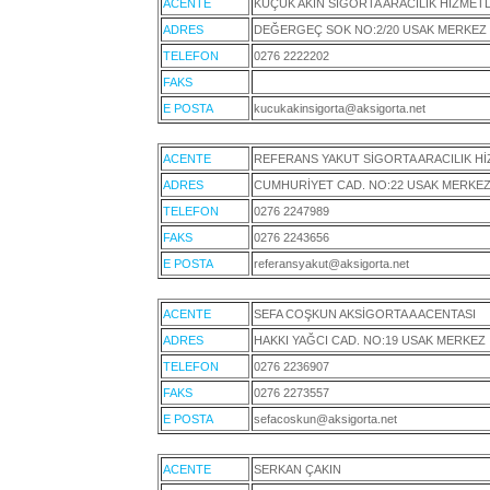
ACENTE
KÜÇÜK AKIN SIGORTA ARACILIK HIZMETL
ADRES
DEĞERGEÇ SOK NO:2/20 USAK MERKEZ
TELEFON
0276 2222202
FAKS
E POSTA
kucukakinsigorta@aksigorta.net
ACENTE
REFERANS YAKUT SİGORTA ARACILIK HİZ
ADRES
CUMHURİYET CAD. NO:22 USAK MERKE
TELEFON
0276 2247989
FAKS
0276 2243656
E POSTA
referansyakut@aksigorta.net
ACENTE
SEFA COŞKUN AKSİGORTA A ACENTASI
ADRES
HAKKI YAĞCI CAD. NO:19 USAK MERKEZ
TELEFON
0276 2236907
FAKS
0276 2273557
E POSTA
sefacoskun@aksigorta.net
ACENTE
SERKAN ÇAKIN