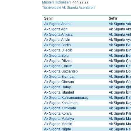
Müşteri Hizmetleri
444 27 27
Türkiye'deki Ak Sigorta Acenteleri
Şehir
Şehir
Ak Sigorta Adana
Ak Sigorta A
Ak Sigorta Ağrı
Ak Sigorta A
Ak Sigorta Ankara
Ak Sigorta An
Ak Sigorta Artvin
Ak Sigorta Ay
Ak Sigorta Bartın
Ak Sigorta B
Ak Sigorta Bilecik
Ak Sigorta Bi
Ak Sigorta Bolu
Ak Sigorta Bu
Ak Sigorta Düzce
Ak Sigorta Ç
Ak Sigorta Çorum
Ak Sigorta De
Ak Sigorta Gaziantep
Ak Sigorta Ed
Ak Sigorta Erzincan
Ak Sigorta E
Ak Sigorta Giresun
Ak Sigorta 
Ak Sigorta Hatay
Ak Sigorta Iğd
Ak Sigorta İstanbul
Ak Sigorta İz
Ak Sigorta Kahramanmaraş
Ak Sigorta Kır
Ak Sigorta Kastamonu
Ak Sigorta Ka
Ak Sigorta Kıırıkkale
Ak Sigorta Kü
Ak Sigorta Konya
Ak Sigorta Kil
Ak Sigorta Malatya
Ak Sigorta Ma
Ak Sigorta Mersin
Ak Sigorta M
Ak Sigorta Niğde
Ak Sigorta Ne