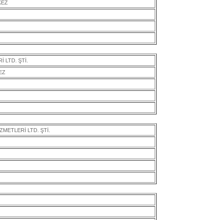
KEZ
 LTD. ŞTİ.
EZ
METLERİ LTD. ŞTİ.