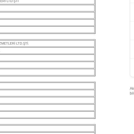
ERİ LTD.ŞTI
METLERİ LTD.ŞTİ.
Z
Ak
bi