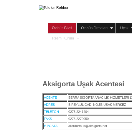
Otobüs Bileti
Otobüs Firmaları
Uçak
Resmi Kurum
Aksigorta Uşak Acentesi
ACENTE
BERRA SIGORTA ARACILIK HİZMETLERİ LT
ADRES
BIREYLÜL CAD. NO:53 USAK MERKEZ
TELEFON
0276 2241404
FAKS
0276 2279050
E POSTA
alierdurmus@aksigorta.net