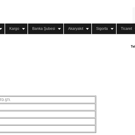
Kargo
Banka Şubesi
Akaryakıt
Sigorta
Ticaret
Te
D.ŞTI.