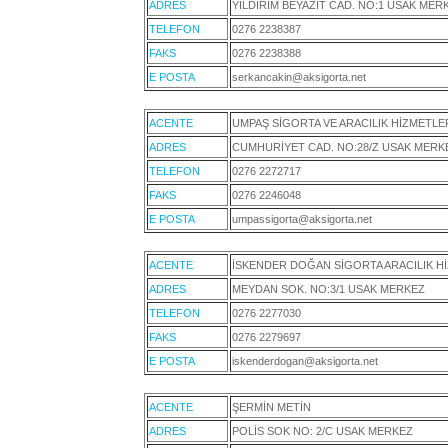
ADRES
YILDIRIM BEYAZIT CAD. NO:1 USAK MER
TELEFON
0276 2238387
FAKS
0276 2238388
E POSTA
serkancakin@aksigorta.net
ACENTE
UMPAŞ SİGORTA VE ARACILIK HİZMETLERİ
ADRES
CUMHURİYET CAD. NO:28/Z USAK MERK
TELEFON
0276 2272717
FAKS
0276 2246048
E POSTA
umpassigorta@aksigorta.net
ACENTE
İSKENDER DOĞAN SİGORTA ARACILIK HİZ
ADRES
MEYDAN SOK. NO:3/1 USAK MERKEZ
TELEFON
0276 2277030
FAKS
0276 2279697
E POSTA
iskenderdogan@aksigorta.net
ACENTE
ŞERMİN METİN
ADRES
POLİS SOK NO: 2/C USAK MERKEZ