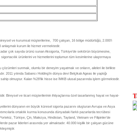
i bireysel ve kurumsal müşterilerine, 700 çalışan, 16 bölge müdürlüğü, 2.000’i
 anlaşmalı kurum ile hizmet vermektedir.
a kadar çok sayıda ürünü sunan Aksigorta, Türkiye’de sektörün büyümesine,
 sigortacılık ürünlerini ve hizmetlerini toplumun tüm kesimlerine ulaştırmaya
ğru çözümleri sunmak, olumlu bir deneyim yaşatmak ve onların, aileleri ile birlikte
. 2011 yılında Sabancı Holding’in dünya devi Belçikalı Ageas ile yaptığı
ahip olmuştur. Kalan %28’lik hisse ise İMKB ulusal pazarında işlem görmektedir.
dir. Bireysel ve ticari müşterilerinin ihtiyaçlarına özel tasarlanmış hayat ve hayat-
liyetlerini dünyanın en büyük küresel sigorta pazarını oluşturan Avrupa ve Asya
ğıtımcılarla ortaklık kurma konusunda dünyadaki farklı pazarlarda tecrübesi
ortekiz, Türkiye, Çin, Malezya, Hindistan, Tayland, Vietnam ve Filipinler’de
elerde pazar liderleri arasında yer almaktadır. 40.000 kişilik bir çalışan gücüne
kleşmiştir.