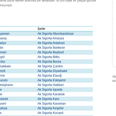
elerde pazar liderleri arasında yer almaktadır. 40.000 kişilik bir çalışan gücüne
kleşmiştir.
Şehir
dıyaman
Ak Sigorta Afyonkarahisar
ksaray
Ak Sigorta Amasya
talya
Ak Sigorta Ardahan
dın
Ak Sigorta Balıkesir
atman
Ak Sigorta Bayburt
ngöl
Ak Sigorta Bitlis
rdur
Ak Sigorta Bursa
anakkale
Ak Sigorta Çankırı
nizli
Ak Sigorta Diyarbakır
irne
Ak Sigorta Elazığ
Ak
rzurum
Ak Sigorta Eskişehir
ek
Gümüşhane
Ak Sigorta Hakkari
ır
Ak Sigorta Isparta
mir
Ak Sigorta Karabük
klareli
Ak Sigorta Kars
yseri
Ak Sigorta Karaman
tahya
Ak Sigorta Kırşehir
is
Ak Sigorta Kocaeli