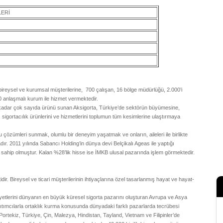
LERİ
i bireysel ve kurumsal müşterilerine, 700 çalışan, 16 bölge müdürlüğü, 2.000’i
 anlaşmalı kurum ile hizmet vermektedir.
a kadar çok sayıda ürünü sunan Aksigorta, Türkiye’de sektörün büyümesine,
 sigortacılık ürünlerini ve hizmetlerini toplumun tüm kesimlerine ulaştırmaya
ğru çözümleri sunmak, olumlu bir deneyim yaşatmak ve onların, aileleri ile birlikte
. 2011 yılında Sabancı Holding’in dünya devi Belçikalı Ageas ile yaptığı
ahip olmuştur. Kalan %28’lik hisse ise İMKB ulusal pazarında işlem görmektedir.
dir. Bireysel ve ticari müşterilerinin ihtiyaçlarına özel tasarlanmış hayat ve hayat-
liyetlerini dünyanın en büyük küresel sigorta pazarını oluşturan Avrupa ve Asya
ğıtımcılarla ortaklık kurma konusunda dünyadaki farklı pazarlarda tecrübesi
ortekiz, Türkiye, Çin, Malezya, Hindistan, Tayland, Vietnam ve Filipinler’de