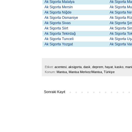
Ak Sigorta Malatya
Ak Sigorta Ma
Ak Sigorta Mersin
Ak Sigorta M
Ak Sigorta Niğde
Ak Sigorta Ne
Ak Sigorta Osmaniye
Ak Sigorta Ri
Ak Sigorta Sivas
Ak Sigorta Şı
Ak Sigorta Siirt
Ak Sigorta Si
Ak Sigorta Tekirdağ
Ak Sigorta To
Ak Sigorta Tunceli
Ak Sigorta U
Ak Sigorta Yozgat
Ak Sigorta V
Etiket:
acentesi
,
aksigorta
,
dask
,
deprem
,
hayat
,
kasko
,
man
Konum:
Manisa, Manisa Merkez/Manisa, Türkiye
Sonraki Kayıt