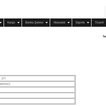
Kargo
Banka Şubesi
Akaryakıt
Sigorta
Ticaret
Te
 ŞTİ.
A MERKEZ