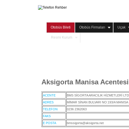
Otobüs Bileti
Otobüs Firmaları
Uçak
Resmi Kurum
Aksigorta Manisa Acentesi
ACENTE
BMS SİGORTA ARACILIK HİZMETLERİ LTD.
ADRES
MİMAR SİNAN BULVARI NO:193/A MANIS
TELEFON
0236 2362063
FAKS
E POSTA
bmssigorta@aksigorta.net