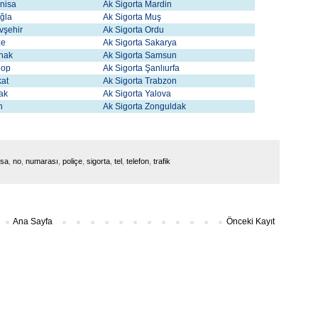
nisa
Ak Sigorta Mardin
uğla
Ak Sigorta Muş
vşehir
Ak Sigorta Ordu
ze
Ak Sigorta Sakarya
rnak
Ak Sigorta Samsun
nop
Ak Sigorta Şanlıurfa
kat
Ak Sigorta Trabzon
şak
Ak Sigorta Yalova
an
Ak Sigorta Zonguldak
isa
,
no
,
numarası
,
poliçe
,
sigorta
,
tel
,
telefon
,
trafik
Ana Sayfa
Önceki Kayıt