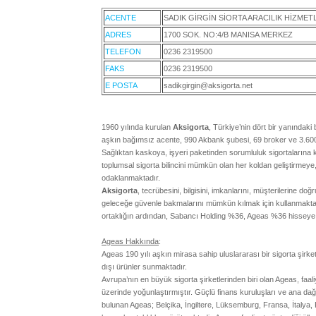
ACENTE
SADIK GİRGİN SİORTA ARACILIK HİZMET
ADRES
1700 SOK. NO:4/B MANISA MERKEZ
TELEFON
0236 2319500
FAKS
0236 2319500
E POSTA
sadikgirgin@aksigorta.net
1960 yılında kurulan
Aksigorta
, Türkiye’nin dört bir yanındak
aşkın bağımsız acente, 990 Akbank şubesi, 69 broker ve 3.600
Sağlıktan kaskoya, işyeri paketinden sorumluluk sigortaların
toplumsal sigorta bilincini mümkün olan her koldan geliştirmeye,
odaklanmaktadır.
Aksigorta
, tecrübesini, bilgisini, imkanlarını, müşterilerine do
geleceğe güvenle bakmalarını mümkün kılmak için kullanmaktadır
ortaklığın ardından, Sabancı Holding %36, Ageas %36 hisseye s
Ageas Hakkında
:
Ageas 190 yılı aşkın mirasa sahip uluslararası bir sigorta şirketi
dışı ürünler sunmaktadır.
Avrupa’nın en büyük sigorta şirketlerinden biri olan Ageas, faa
üzerinde yoğunlaştırmıştır. Güçlü finans kuruluşları ve ana da
bulunan Ageas; Belçika, İngiltere, Lüksemburg, Fransa, İtalya, P