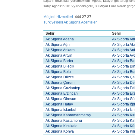
başarılı ortaklıklar yürütmektedir. Ageas, faaliyet gösterdiği ülk
sahip Ageas’ın 2015 yılındaki geliri, 30 Milyar Euro olarak gerçe
Müşteri Hizmetleri
444 27 27
Türkiye'deki Ak Sigorta Acenteleri
Şehir
Şehir
Ak Sigorta Adana
Ak Sigorta A
Ak Sigorta Ağrı
Ak Sigorta A
Ak Sigorta Ankara
Ak Sigorta An
Ak Sigorta Artvin
Ak Sigorta Ay
Ak Sigorta Bartın
Ak Sigorta B
Ak Sigorta Bilecik
Ak Sigorta Bi
Ak Sigorta Bolu
Ak Sigorta Bu
Ak Sigorta Düzce
Ak Sigorta Ç
Ak Sigorta Çorum
Ak Sigorta De
Ak Sigorta Gaziantep
Ak Sigorta Ed
Ak Sigorta Erzincan
Ak Sigorta E
Ak Sigorta Giresun
Ak Sigorta 
Ak Sigorta Hatay
Ak Sigorta Iğd
Ak Sigorta İstanbul
Ak Sigorta İz
Ak Sigorta Kahramanmaraş
Ak Sigorta Kır
Ak Sigorta Kastamonu
Ak Sigorta Ka
Ak Sigorta Kırıkkale
Ak Sigorta Kü
Ak Sigorta Konya
Ak Sigorta Kil