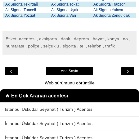
Ak Sigorta Tekirdağ
Ak Sigorta Tokat
Ak Sigorta Trabzon
Ak Sigorta Tunceli
Ak Sigorta Uşak
Ak Sigorta Yalova
Ak Sigorta Yozgat
Ak Sigorta Van
Ak Sigorta Zonguldak
Etiket: acentesi , aksigorta , dask , deprem , hayat , konya , no ,
numarası , poliçe , selçuklu , sigorta , tel , telefon , trafik
‹
›
Ana Sayfa
Web sürümünü görüntüle
🔥 En Çok Aranan
acentesi
İstanbul Üsküdar Seyahat ( Turizm ) Acentesi
İstanbul Üsküdar Seyahat ( Turizm ) Acentesi
İstanbul Üsküdar Seyahat ( Turizm ) Acentesi