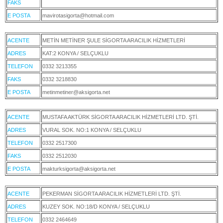
FAKS
E POSTA
mavirotasigorta@hotmail.com
ACENTE
METİN METİNER ŞULE SİGORTA ARACILIK HİZMETLERİ
ADRES
KAT:2 KONYA / SELÇUKLU
TELEFON
0332 3213355
FAKS
0332 3218830
E POSTA
metinmetiner@aksigorta.net
ACENTE
MUSTAFA AKTÜRK SİGORTA ARACILIK HİZMETLERİ LTD. ŞTİ.
ADRES
VURAL SOK. NO:1 KONYA / SELÇUKLU
TELEFON
0332 2517300
FAKS
0332 2512030
E POSTA
makturksigorta@aksigorta.net
ACENTE
PEKERMAN SİGORTA ARACILIK HİZMETLERİ LTD. ŞTİ.
ADRES
KUZEY SOK. NO:18/D KONYA / SELÇUKLU
TELEFON
0332 2464649