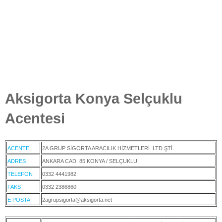
Aksigorta Konya Selçuklu
Acentesi
ACENTE
2A GRUP SİGORTA ARACILIK HİZMETLERİ LTD.ŞTİ.
ADRES
ANKARA CAD. 85 KONYA / SELÇUKLU
TELEFON
0332 4441982
FAKS
0332 2386860
E POSTA
2agrupsigorta@aksigorta.net