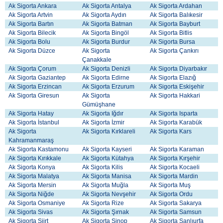
Ak Sigorta Ankara
Ak Sigorta Antalya
Ak Sigorta Ardahan
Ak Sigorta Artvin
Ak Sigorta Aydın
Ak Sigorta Balıkesir
Ak Sigorta Bartın
Ak Sigorta Batman
Ak Sigorta Bayburt
Ak Sigorta Bilecik
Ak Sigorta Bingöl
Ak Sigorta Bitlis
Ak Sigorta Bolu
Ak Sigorta Burdur
Ak Sigorta Bursa
Ak Sigorta Düzce
Ak Sigorta
Ak Sigorta Çankırı
Çanakkale
Ak Sigorta Çorum
Ak Sigorta Denizli
Ak Sigorta Diyarbakır
Ak Sigorta Gaziantep
Ak Sigorta Edirne
Ak Sigorta Elazığ
Ak Sigorta Erzincan
Ak Sigorta Erzurum
Ak Sigorta Eskişehir
Ak Sigorta Giresun
Ak Sigorta
Ak Sigorta Hakkari
Gümüşhane
Ak Sigorta Hatay
Ak Sigorta Iğdır
Ak Sigorta Isparta
Ak Sigorta İstanbul
Ak Sigorta İzmir
Ak Sigorta Karabük
Ak Sigorta
Ak Sigorta Kırklareli
Ak Sigorta Kars
Kahramanmaraş
Ak Sigorta Kastamonu
Ak Sigorta Kayseri
Ak Sigorta Karaman
Ak Sigorta Kırıkkale
Ak Sigorta Kütahya
Ak Sigorta Kırşehir
Ak Sigorta Konya
Ak Sigorta Kilis
Ak Sigorta Kocaeli
Ak Sigorta Malatya
Ak Sigorta Manisa
Ak Sigorta Mardin
Ak Sigorta Mersin
Ak Sigorta Muğla
Ak Sigorta Muş
Ak Sigorta Niğde
Ak Sigorta Nevşehir
Ak Sigorta Ordu
Ak Sigorta Osmaniye
Ak Sigorta Rize
Ak Sigorta Sakarya
Ak Sigorta Sivas
Ak Sigorta Şırnak
Ak Sigorta Samsun
Ak Sigorta Siirt
Ak Sigorta Sinop
Ak Sigorta Şanlıurfa