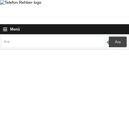
≡
Menü
Ara