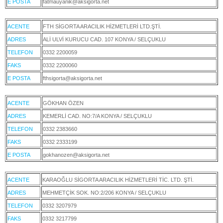
E POSTA
fatmauyanik@aksigorta.net
ACENTE
FTH SİGORTA ARACILIK HİZMETLERİ LTD.ŞTİ.
ADRES
ALİ ULVİ KURUCU CAD. 107 KONYA / SELÇUKLU
TELEFON
0332 2200059
FAKS
0332 2200060
E POSTA
fthsigorta@aksigorta.net
ACENTE
GÖKHAN ÖZEN
ADRES
KEMERLİ CAD. NO:7/A KONYA / SELÇUKLU
TELEFON
0332 2383660
FAKS
0332 2333199
E POSTA
gokhanozen@aksigorta.net
ACENTE
KARAOĞLU SİGORTA ARACILIK HİZMETLERİ TİC. LTD. ŞTİ.
ADRES
MEHMETÇİK SOK. NO:2/206 KONYA / SELÇUKLU
TELEFON
0332 3207979
FAKS
0332 3217799