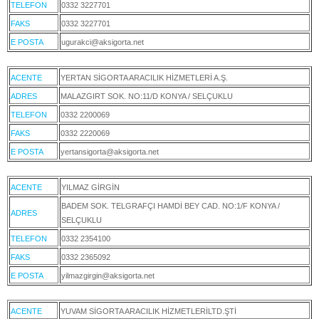
TELEFON
0332 3227701
FAKS
0332 3227701
E POSTA
ugurakci@aksigorta.net
ACENTE
YERTAN SİGORTA ARACILIK HİZMETLERİ A.Ş.
ADRES
MALAZGIRT SOK. NO:11/D KONYA / SELÇUKLU
TELEFON
0332 2200069
FAKS
0332 2220069
E POSTA
yertansigorta@aksigorta.net
ACENTE
YILMAZ GİRGİN
BADEM SOK. TELGRAFÇI HAMDİ BEY CAD. NO:1/F KONYA /
ADRES
SELÇUKLU
TELEFON
0332 2354100
FAKS
0332 2365092
E POSTA
yilmazgirgin@aksigorta.net
ACENTE
YUVAM SİGORTA ARACILIK HİZMETLERİLTD.ŞTİ