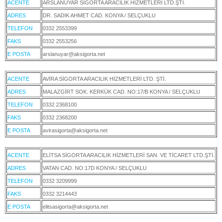
ACENTE
ARSLANUYAR SİGORTA ARACILIK HİZMETLERİ LTD.ŞTİ.
ADRES
DR. SADIK AHMET CAD. KONYA / SELÇUKLU
TELEFON
0332 2553399
FAKS
0332 2553256
E POSTA
arslanuyar@aksigorta.net
ACENTE
AVİRA SİGORTA ARACILIK HİZMETLERİ LTD. ŞTİ.
ADRES
MALAZGİRT SOK. KERKÜK CAD. NO:17/B KONYA / SELÇUKLU
TELEFON
0332 2368100
FAKS
0332 2368200
E POSTA
avirasigorta@aksigorta.net
ACENTE
ELİTSA SİGORTA ARACILIK HİZMETLERİ SAN. VE TİCARET LTD.ŞTİ.
ADRES
VATAN CAD. NO:17D KONYA / SELÇUKLU
TELEFON
0332 3209999
FAKS
0332 3214443
E POSTA
elitsasigorta@aksigorta.net