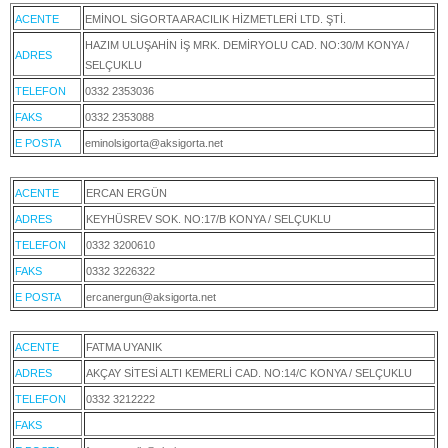
ACENTE
EMİNOL SİGORTA ARACILIK HİZMETLERİ LTD. ŞTİ.
HAZIM ULUŞAHİN İŞ MRK. DEMİRYOLU CAD. NO:30/M KONYA /
ADRES
SELÇUKLU
TELEFON
0332 2353036
FAKS
0332 2353088
E POSTA
eminolsigorta@aksigorta.net
ACENTE
ERCAN ERGÜN
ADRES
KEYHÜSREV SOK. NO:17/B KONYA / SELÇUKLU
TELEFON
0332 3200610
FAKS
0332 3226322
E POSTA
ercanergun@aksigorta.net
ACENTE
FATMA UYANIK
ADRES
AKÇAY SİTESİ ALTI KEMERLİ CAD. NO:14/C KONYA / SELÇUKLU
TELEFON
0332 3212222
FAKS