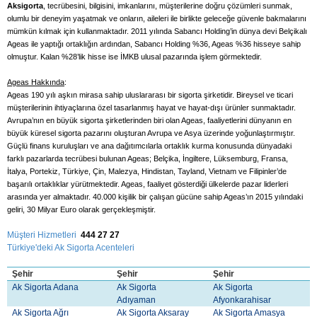
Aksigorta
, tecrübesini, bilgisini, imkanlarını, müşterilerine doğru çözümleri sunmak,
olumlu bir deneyim yaşatmak ve onların, aileleri ile birlikte geleceğe güvenle bakmalarını
mümkün kılmak için kullanmaktadır. 2011 yılında Sabancı Holding’in dünya devi Belçikalı
Ageas ile yaptığı ortaklığın ardından, Sabancı Holding %36, Ageas %36 hisseye sahip
olmuştur. Kalan %28’lik hisse ise İMKB ulusal pazarında işlem görmektedir.
Ageas Hakkında
:
Ageas 190 yılı aşkın mirasa sahip uluslararası bir sigorta şirketidir. Bireysel ve ticari
müşterilerinin ihtiyaçlarına özel tasarlanmış hayat ve hayat-dışı ürünler sunmaktadır.
Avrupa’nın en büyük sigorta şirketlerinden biri olan Ageas, faaliyetlerini dünyanın en
büyük küresel sigorta pazarını oluşturan Avrupa ve Asya üzerinde yoğunlaştırmıştır.
Güçlü finans kuruluşları ve ana dağıtımcılarla ortaklık kurma konusunda dünyadaki
farklı pazarlarda tecrübesi bulunan Ageas; Belçika, İngiltere, Lüksemburg, Fransa,
İtalya, Portekiz, Türkiye, Çin, Malezya, Hindistan, Tayland, Vietnam ve Filipinler’de
başarılı ortaklıklar yürütmektedir. Ageas, faaliyet gösterdiği ülkelerde pazar liderleri
arasında yer almaktadır. 40.000 kişilik bir çalışan gücüne sahip Ageas’ın 2015 yılındaki
geliri, 30 Milyar Euro olarak gerçekleşmiştir.
Müşteri Hizmetleri
444 27 27
Türkiye'deki Ak Sigorta Acenteleri
Şehir
Şehir
Şehir
Ak Sigorta Adana
Ak Sigorta
Ak Sigorta
Adıyaman
Afyonkarahisar
Ak Sigorta Ağrı
Ak Sigorta Aksaray
Ak Sigorta Amasya