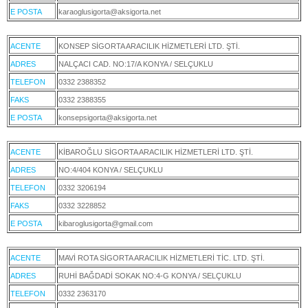
E POSTA
karaoglusigorta@aksigorta.net
ACENTE
KONSEP SİGORTA ARACILIK HİZMETLERİ LTD. ŞTİ.
ADRES
NALÇACI CAD. NO:17/A KONYA / SELÇUKLU
TELEFON
0332 2388352
FAKS
0332 2388355
E POSTA
konsepsigorta@aksigorta.net
ACENTE
KİBAROĞLU SİGORTA ARACILIK HİZMETLERİ LTD. ŞTİ.
ADRES
NO:4/404 KONYA / SELÇUKLU
TELEFON
0332 3206194
FAKS
0332 3228852
E POSTA
kibaroglusigorta@gmail.com
ACENTE
MAVİ ROTA SİGORTA ARACILIK HİZMETLERİ TİC. LTD. ŞTİ.
ADRES
RUHİ BAĞDADİ SOKAK NO:4-G KONYA / SELÇUKLU
TELEFON
0332 2363170