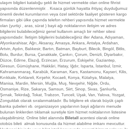
ulaşım bilgileri kataloğu şekli ile hizmet vermekte olan online fihrist
yapısında düzenlenmiştir. . Kısaca
günlük hayatta ihtiyaç duyduğumuz
önemli devlet kurumlarının veya özel sektörde faaliyet gösteren kargo
firmaları gibi ülke çapında telefon rehberi yapısında hizmet vermekte
olan (yurtiçi , aras, sürat ) bayii ağı noktalarının iletişim ve adres
bilgilerini bulabileceğimiz genel kullanım amaçlı bir rehber sitesi
yapısındadır. İletişim bilgilerini bulabileceğiniz iller Adana, Adıyaman,
Afyonkarahisar, Ağrı, Aksaray, Amasya, Ankara, Antalya, Ardahan,
Artvin, Aydın, Balıkesir, Bartın, Batman, Bayburt, Bilecik, Bingöl, Bitlis,
Bolu, Burdur, Bursa, Çanakkale, Çankırı, Çorum, Denizli, Diyarbakır,
Düzce, Edirne, Elazığ, Erzincan, Erzurum, Eskişehir, Gaziantep,
Giresun, Gümüşhane, Hakkâri, Hatay, Iğdır, Isparta, İstanbul, İzmir,
Kahramanmaraş, Karabük, Karaman, Kars, Kastamonu, Kayseri, Kilis,
Kırıkkale, Kırklareli, Kırşehir, Kocaeli, Konya, Kütahya, Malatya,
Manisa, Mardin, Mersin, Muğla, Muş, Nevşehir, Niğde, Ordu,
Osmaniye, Rize, Sakarya, Samsun, Siirt, Sinop, Sivas, Şanlıurfa,
Şırnak, Tekirdağ, Tokat, Trabzon, Tunceli, Uşak, Van, Yalova, Yozgat,
Zonguldak olarak sıralanmaktadır. Bu bilgilere ek olarak büyük çaplı
banka şubeleri vb. organizasyon yapılarının bayii ağılarını menude
bulunan linklerden tıklamak suretiyle tüm hizmet noktalarının listesine
ulaşabilirsiniz.
Online bilet alanında
Biletall
acentesi olarak online
otobüs bileti almak konusunda da hizmet alabilme imkanı mevcuttur.