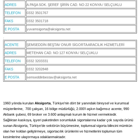
ADRES
A.PAŞA SOK. ŞEREF ŞİRİN CAD. NO:22 KONYA / SELÇUKLU
TELEFON
0332 3501767
FAKS
0332 3501718
E POSTA
yuvamsigorta@aksigorta.net
.
ACENTE
ŞEMSEDDİN BEŞTAV ONUR SİGORTA ARACILIK HİZMETLERİ
ADRES
METEHAN CAD. NO:127 KONYA / SELÇUKLU
TELEFON
0332 3203331
FAKS
0332 3202848
E POSTA
semseddinbestav@aksigorta.net
1960 yılında kurulan
Aksigorta
, Türkiye’nin dört bir yanındaki bireysel ve kurumsal
müşterilerine, 700 çalışan, 16 bölge müdürlüğü, 2.000’i aşkın bağımsız acente, 990
Akbank şubesi, 69 broker ve 3.600 anlaşmalı kurum ile hizmet vermektedir.
Sağlıktan kaskoya, işyeri paketinden sorumluluk sigortalarına kadar çok sayıda ürünü
sunan Aksigorta, Türkiye’de sektörün büyümesine, toplumsal sigorta bilincini mümkün
olan her koldan geliştirmeye, sigortacılık ürünlerini ve hizmetlerini toplumun tüm
kesimlerine ulaştırmaya odaklanmaktadır.