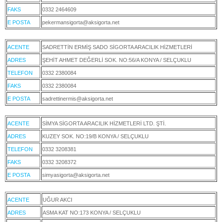
FAKS
0332 2464609
E POSTA
pekermansigorta@aksigorta.net
ACENTE
SADRETTİN ERMİŞ SADO SİGORTA ARACILIK HİZMETLERİ
ADRES
ŞEHİT AHMET DEĞERLİ SOK. NO:56/A KONYA / SELÇUKLU
TELEFON
0332 2380084
FAKS
0332 2380084
E POSTA
sadrettinermis@aksigorta.net
ACENTE
SİMYA SİGORTA ARACILIK HİZMETLERİ LTD. ŞTİ.
ADRES
KUZEY SOK. NO:19/B KONYA / SELÇUKLU
TELEFON
0332 3208381
FAKS
0332 3208372
E POSTA
simyasigorta@aksigorta.net
ACENTE
UĞUR AKCI
ADRES
ASMA KAT NO:173 KONYA / SELÇUKLU