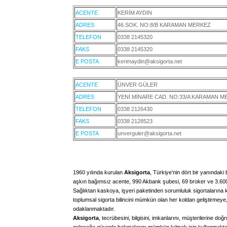
ACENTE
KERİM AYDIN
ADRES
46.SOK. NO:8/B KARAMAN MERKEZ
TELEFON
0338 2145320
FAKS
0338 2145320
E POSTA
kerimaydin@aksigorta.net
ACENTE
ÜNVER GÜLER
ADRES
YENİ MİNARE CAD. NO:33/A KARAMAN M
TELEFON
0338 2126430
FAKS
0338 2128523
E POSTA
unverguler@aksigorta.net
1960 yılında kurulan
Aksigorta
, Türkiye’nin dört bir yanındak
aşkın bağımsız acente, 990 Akbank şubesi, 69 broker ve 3.600
Sağlıktan kaskoya, işyeri paketinden sorumluluk sigortaların
toplumsal sigorta bilincini mümkün olan her koldan geliştirmeye,
odaklanmaktadır.
Aksigorta
, tecrübesini, bilgisini, imkanlarını, müşterilerine do