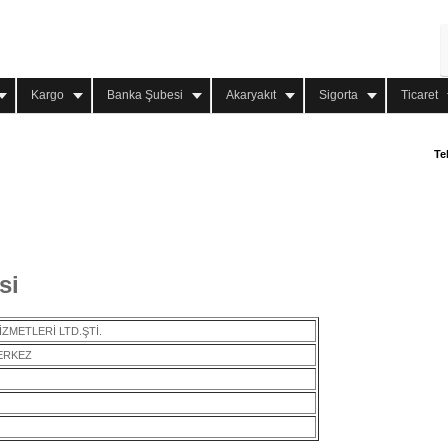
Kargo
Banka Şubesi
Akaryakıt
Sigorta
Ticaret
Te
si
ZMETLERİ LTD.ŞTİ.
MERKEZ