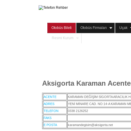
Otobüs Bileti
Otobüs Firmaları
Uçak
Resmi Kurum
Aksigorta Karaman Acente
ACENTE
KARAMAN DEĞİŞİM SİGORTA ARACILIK Hİ
ADRES
YENİ MİNARE CAD. NO:14-A KARAMAN 
TELEFON
0338 2126252
FAKS
E POSTA
karamandegisim@aksigorta.net