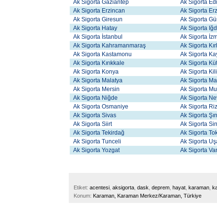
Ak Sigorta Gaziantep
Ak Sigorta Ed
Ak Sigorta Erzincan
Ak Sigorta E
Ak Sigorta Giresun
Ak Sigorta 
Ak Sigorta Hatay
Ak Sigorta Iğd
Ak Sigorta İstanbul
Ak Sigorta İz
Ak Sigorta Kahramanmaraş
Ak Sigorta Kır
Ak Sigorta Kastamonu
Ak Sigorta Ka
Ak Sigorta Kırıkkale
Ak Sigorta Kü
Ak Sigorta Konya
Ak Sigorta Kil
Ak Sigorta Malatya
Ak Sigorta Ma
Ak Sigorta Mersin
Ak Sigorta M
Ak Sigorta Niğde
Ak Sigorta Ne
Ak Sigorta Osmaniye
Ak Sigorta Ri
Ak Sigorta Sivas
Ak Sigorta Şı
Ak Sigorta Siirt
Ak Sigorta Si
Ak Sigorta Tekirdağ
Ak Sigorta To
Ak Sigorta Tunceli
Ak Sigorta U
Ak Sigorta Yozgat
Ak Sigorta V
Etiket:
acentesi
,
aksigorta
,
dask
,
deprem
,
hayat
,
karaman
,
k
Konum:
Karaman, Karaman Merkez/Karaman, Türkiye