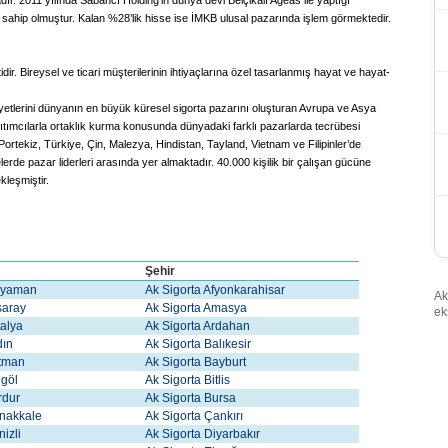
. 2011 yılında Sabancı Holding’in dünya devi Belçikalı Ageas ile yaptığı
ahip olmuştur. Kalan %28’lik hisse ise İMKB ulusal pazarında işlem görmektedir.
dir. Bireysel ve ticari müşterilerinin ihtiyaçlarına özel tasarlanmış hayat ve hayat-
liyetlerini dünyanın en büyük küresel sigorta pazarını oluşturan Avrupa ve Asya
ğıtımcılarla ortaklık kurma konusunda dünyadaki farklı pazarlarda tecrübesi
ortekiz, Türkiye, Çin, Malezya, Hindistan, Tayland, Vietnam ve Filipinler’de
elerde pazar liderleri arasında yer almaktadır. 40.000 kişilik bir çalışan gücüne
kleşmiştir.
Şehir
dıyaman
Ak Sigorta Afyonkarahisar
Ak
ksaray
Ak Sigorta Amasya
ek
talya
Ak Sigorta Ardahan
dın
Ak Sigorta Balıkesir
atman
Ak Sigorta Bayburt
ngöl
Ak Sigorta Bitlis
rdur
Ak Sigorta Bursa
anakkale
Ak Sigorta Çankırı
nizli
Ak Sigorta Diyarbakır