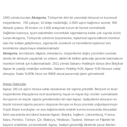
1960 yılında kurulan
Aksigorta
, Türkiye’nin dört bir yanındaki bireysel ve kurumsal
müşterilerine, 700 çalışan, 16 bölge müdürlüğü, 2.000’i aşkın bağımsız acente, 990
Akbank şubesi, 69 broker ve 3.600 anlaşmalı kurum ile hizmet vermektedir.
Sağlıktan kaskoya, işyeri paketinden sorumluluk sigortalarına kadar çok sayıda ürünü
sunan Aksigorta, Türkiye’de sektörün büyümesine, toplumsal sigorta bilincini mümkün
olan her koldan geliştirmeye, sigortacılık ürünlerini ve hizmetlerini toplumun tüm
kesimlerine ulaştırmaya odaklanmaktadır.
Aksigorta
, tecrübesini, bilgisini, imkanlarını, müşterilerine doğru çözümleri sunmak,
olumlu bir deneyim yaşatmak ve onların, aileleri ile birlikte geleceğe güvenle bakmalarını
mümkün kılmak için kullanmaktadır. 2011 yılında Sabancı Holding’in dünya devi Belçikalı
Ageas ile yaptığı ortaklığın ardından, Sabancı Holding %36, Ageas %36 hisseye sahip
olmuştur. Kalan %28’lik hisse ise İMKB ulusal pazarında işlem görmektedir.
Ageas Hakkında
:
Ageas 190 yılı aşkın mirasa sahip uluslararası bir sigorta şirketidir. Bireysel ve ticari
müşterilerinin ihtiyaçlarına özel tasarlanmış hayat ve hayat-dışı ürünler sunmaktadır.
Avrupa’nın en büyük sigorta şirketlerinden biri olan Ageas, faaliyetlerini dünyanın en
büyük küresel sigorta pazarını oluşturan Avrupa ve Asya üzerinde yoğunlaştırmıştır.
Güçlü finans kuruluşları ve ana dağıtımcılarla ortaklık kurma konusunda dünyadaki
farklı pazarlarda tecrübesi bulunan Ageas; Belçika, İngiltere, Lüksemburg, Fransa,
İtalya, Portekiz, Türkiye, Çin, Malezya, Hindistan, Tayland, Vietnam ve Filipinler’de
başarılı ortaklıklar yürütmektedir. Ageas, faaliyet gösterdiği ülkelerde pazar liderleri