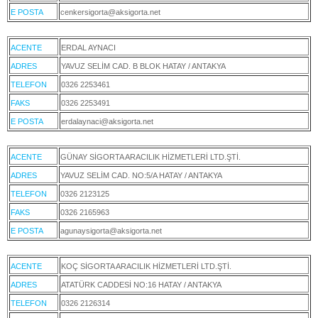
E POSTA
cenkersigorta@aksigorta.net
ACENTE
ERDAL AYNACI
ADRES
YAVUZ SELİM CAD. B BLOK HATAY / ANTAKYA
TELEFON
0326 2253461
FAKS
0326 2253491
E POSTA
erdalaynaci@aksigorta.net
ACENTE
GÜNAY SİGORTA ARACILIK HİZMETLERİ LTD.ŞTİ.
ADRES
YAVUZ SELİM CAD. NO:5/A HATAY / ANTAKYA
TELEFON
0326 2123125
FAKS
0326 2165963
E POSTA
agunaysigorta@aksigorta.net
ACENTE
KOÇ SİGORTA ARACILIK HİZMETLERİ LTD.ŞTİ.
ADRES
ATATÜRK CADDESİ NO:16 HATAY / ANTAKYA
TELEFON
0326 2126314