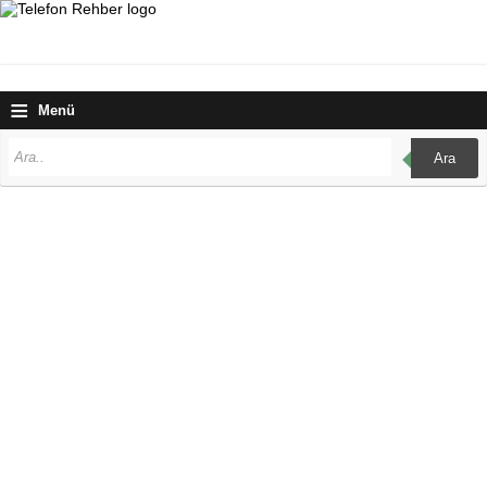
≡
Menü
Ara