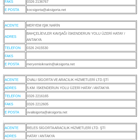
FAKS
0326 2136767
E POSTA
kocsigorta@aksigorta.net
ACENTE
MERYEM IŞIK NARİN
BAHÇELİEVLER KAVŞAĞI İSKENDERUN YOLU ÜZERİ HATAY /
ADRES
ANTAKYA
TELEFON
0326 2415530
FAKS
E POSTA
meryemisiknarin@aksigorta.net
ACENTE
OVALI SİGORTA VE ARACILIK HİZMETLERİ LTD.ŞTİ
ADRES
5.KM. İSKENDERUN YOLU ÜZERİ HATAY / ANTAKYA
TELEFON
0326 2216165
FAKS
0326 2212605
E POSTA
ovalisigorta@aksigorta.net
.
ACENTE
RELES SİGORTA ARACILIK HİZMETLERİ LTD. ŞTİ
ADRES
HATAY / ANTAKYA