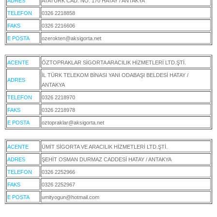
ADRES
ATATÜRK CAD. NO: 170 HATAY / ANTAKYA
TELEFON
0326 2218858
FAKS
0326 2216606
E POSTA
ozerokten@aksigorta.net
ACENTE
ÖZTOPRAKLAR SİGORTA ARACILIK HİZMETLERİ LTD.ŞTİ.
İL TÜRK TELEKOM BİNASI YANI ODABAŞI BELDESİ HATAY /
ADRES
ANTAKYA
TELEFON
0326 2218970
FAKS
0326 2218978
E POSTA
oztopraklar@aksigorta.net
ACENTE
ÜMİT SİGORTA VE ARACILIK HİZMETLERİ LTD.ŞTİ.
ADRES
ŞEHİT OSMAN DURMAZ CADDESİ HATAY / ANTAKYA
TELEFON
0326 2252966
FAKS
0326 2252967
E POSTA
umityogun@hotmail.com