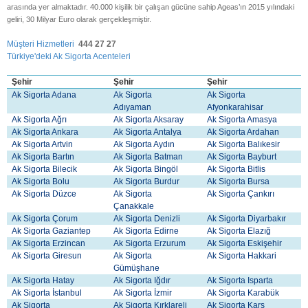
arasında yer almaktadır. 40.000 kişilik bir çalışan gücüne sahip Ageas’ın 2015 yılındaki
geliri, 30 Milyar Euro olarak gerçekleşmiştir.
Müşteri Hizmetleri
444 27 27
Türkiye'deki Ak Sigorta Acenteleri
Şehir
Şehir
Şehir
Ak Sigorta Adana
Ak Sigorta
Ak Sigorta
Adıyaman
Afyonkarahisar
Ak Sigorta Ağrı
Ak Sigorta Aksaray
Ak Sigorta Amasya
Ak Sigorta Ankara
Ak Sigorta Antalya
Ak Sigorta Ardahan
Ak Sigorta Artvin
Ak Sigorta Aydın
Ak Sigorta Balıkesir
Ak Sigorta Bartın
Ak Sigorta Batman
Ak Sigorta Bayburt
Ak Sigorta Bilecik
Ak Sigorta Bingöl
Ak Sigorta Bitlis
Ak Sigorta Bolu
Ak Sigorta Burdur
Ak Sigorta Bursa
Ak Sigorta Düzce
Ak Sigorta
Ak Sigorta Çankırı
Çanakkale
Ak Sigorta Çorum
Ak Sigorta Denizli
Ak Sigorta Diyarbakır
Ak Sigorta Gaziantep
Ak Sigorta Edirne
Ak Sigorta Elazığ
Ak Sigorta Erzincan
Ak Sigorta Erzurum
Ak Sigorta Eskişehir
Ak Sigorta Giresun
Ak Sigorta
Ak Sigorta Hakkari
Gümüşhane
Ak Sigorta Hatay
Ak Sigorta Iğdır
Ak Sigorta Isparta
Ak Sigorta İstanbul
Ak Sigorta İzmir
Ak Sigorta Karabük
Ak Sigorta
Ak Sigorta Kırklareli
Ak Sigorta Kars