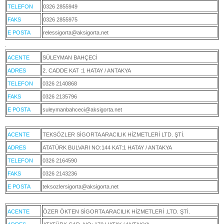
TELEFON
0326 2855949
FAKS
0326 2855975
E POSTA
relessigorta@aksigorta.net
.
ACENTE
SÜLEYMAN BAHÇECİ
ADRES
2. CADDE KAT :1 HATAY / ANTAKYA
TELEFON
0326 2140868
FAKS
0326 2135796
E POSTA
suleymanbahceci@aksigorta.net
ACENTE
TEKSÖZLER SİGORTA ARACILIK HİZMETLERİ LTD. ŞTİ.
ADRES
ATATÜRK BULVARI NO:144 KAT:1 HATAY / ANTAKYA
TELEFON
0326 2164590
FAKS
0326 2143236
E POSTA
teksozlersigorta@aksigorta.net
ACENTE
ÖZER ÖKTEN SİGORTA ARACILIK HİZMETLERİ .LTD. ŞTİ.