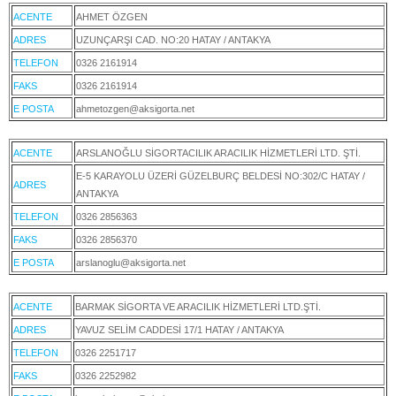
ACENTE
AHMET ÖZGEN
ADRES
UZUNÇARŞI CAD. NO:20 HATAY / ANTAKYA
TELEFON
0326 2161914
FAKS
0326 2161914
E POSTA
ahmetozgen@aksigorta.net
ACENTE
ARSLANOĞLU SİGORTACILIK ARACILIK HİZMETLERİ LTD. ŞTİ.
E-5 KARAYOLU ÜZERİ GÜZELBURÇ BELDESİ NO:302/C HATAY /
ADRES
ANTAKYA
TELEFON
0326 2856363
FAKS
0326 2856370
E POSTA
arslanoglu@aksigorta.net
ACENTE
BARMAK SİGORTA VE ARACILIK HİZMETLERİ LTD.ŞTİ.
ADRES
YAVUZ SELİM CADDESİ 17/1 HATAY / ANTAKYA
TELEFON
0326 2251717
FAKS
0326 2252982