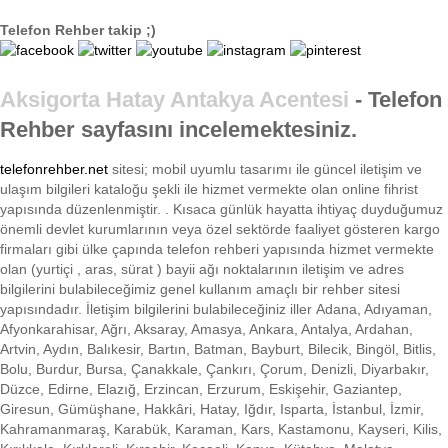
Telefon Rehber takip ;)
Aksigorta Hatay Antakya Acentesi
- Telefon
Rehber sayfasını incelemektesiniz.
telefonrehber.net
sitesi; mobil uyumlu tasarımı ile
güncel iletişim ve
ulaşım bilgileri kataloğu şekli ile hizmet vermekte olan online fihrist
yapısında düzenlenmiştir. . Kısaca
günlük hayatta ihtiyaç duyduğumuz
önemli devlet kurumlarının veya özel sektörde faaliyet gösteren kargo
firmaları gibi ülke çapında telefon rehberi yapısında hizmet vermekte
olan (yurtiçi , aras, sürat ) bayii ağı noktalarının iletişim ve adres
bilgilerini bulabileceğimiz genel kullanım amaçlı bir rehber sitesi
yapısındadır. İletişim bilgilerini bulabileceğiniz iller Adana, Adıyaman,
Afyonkarahisar, Ağrı, Aksaray, Amasya, Ankara, Antalya, Ardahan,
Artvin, Aydın, Balıkesir, Bartın, Batman, Bayburt, Bilecik, Bingöl, Bitlis,
Bolu, Burdur, Bursa, Çanakkale, Çankırı, Çorum, Denizli, Diyarbakır,
Düzce, Edirne, Elazığ, Erzincan, Erzurum, Eskişehir, Gaziantep,
Giresun, Gümüşhane, Hakkâri, Hatay, Iğdır, Isparta, İstanbul, İzmir,
Kahramanmaraş, Karabük, Karaman, Kars, Kastamonu, Kayseri, Kilis,