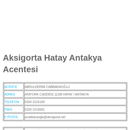
Aksigorta Hatay Antakya
Acentesi
ACENTE
ABDULKERİM CABBARAOĞLU
ADRES
ATATÜRK CADDESİ 113/B HATAY / ANTAKYA
TELEFON
0326 2215100
FAKS
0326 2215001
E POSTA
acabbaraoglu@aksigorta.net