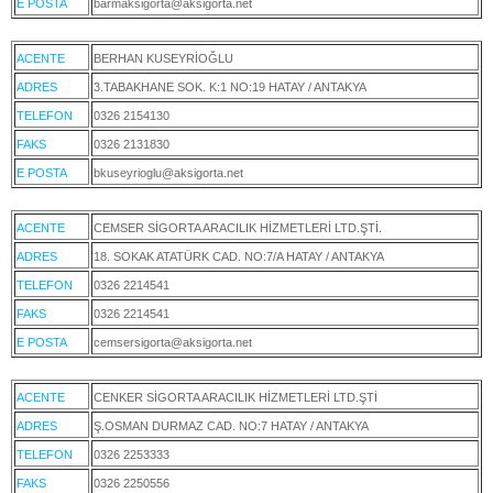
E POSTA
barmaksigorta@aksigorta.net
ACENTE
BERHAN KUSEYRİOĞLU
ADRES
3.TABAKHANE SOK. K:1 NO:19 HATAY / ANTAKYA
TELEFON
0326 2154130
FAKS
0326 2131830
E POSTA
bkuseyrioglu@aksigorta.net
ACENTE
CEMSER SİGORTA ARACILIK HİZMETLERİ LTD.ŞTİ.
ADRES
18. SOKAK ATATÜRK CAD. NO:7/A HATAY / ANTAKYA
TELEFON
0326 2214541
FAKS
0326 2214541
E POSTA
cemsersigorta@aksigorta.net
ACENTE
CENKER SİGORTA ARACILIK HİZMETLERİ LTD.ŞTİ
ADRES
Ş.OSMAN DURMAZ CAD. NO:7 HATAY / ANTAKYA
TELEFON
0326 2253333
FAKS
0326 2250556