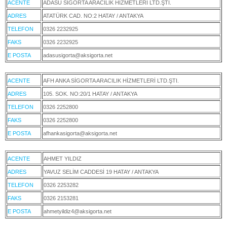
ACENTE
ADASU SİGORTA ARACILIK HİZMETLERİ LTD.ŞTİ.
ADRES
ATATÜRK CAD. NO:2 HATAY / ANTAKYA
TELEFON
0326 2232925
FAKS
0326 2232925
E POSTA
adasusigorta@aksigorta.net
ACENTE
AFH ANKA SİGORTA ARACILIK HİZMETLERİ LTD.ŞTI.
ADRES
105. SOK. NO:20/1 HATAY / ANTAKYA
TELEFON
0326 2252800
FAKS
0326 2252800
E POSTA
afhankasigorta@aksigorta.net
ACENTE
AHMET YILDIZ
ADRES
YAVUZ SELİM CADDESİ 19 HATAY / ANTAKYA
TELEFON
0326 2253282
FAKS
0326 2153281
E POSTA
ahmetyildiz4@aksigorta.net