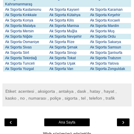
Kahramanmaraş
Ak Sigorta Kastamonu
Ak Sigorta Kayseri
Ak Sigorta Karaman
Ak Sigorta Kırıkkale
Ak Sigorta Kütahya
Ak Sigorta Kırşehir
Ak Sigorta Konya
Ak Sigorta Kilis
Ak Sigorta Kocaeli
Ak Sigorta Malatya
Ak Sigorta Manisa
Ak Sigorta Mardin
Ak Sigorta Mersin
Ak Sigorta Muğla
Ak Sigorta Muş
Ak Sigorta Niğde
Ak Sigorta Nevşehir
Ak Sigorta Ordu
Ak Sigorta Osmaniye
Ak Sigorta Rize
Ak Sigorta Sakarya
Ak Sigorta Sivas
Ak Sigorta Şırnak
Ak Sigorta Samsun
Ak Sigorta Siirt
Ak Sigorta Sinop
Ak Sigorta Şanlıurfa
Ak Sigorta Tekirdağ
Ak Sigorta Tokat
Ak Sigorta Trabzon
Ak Sigorta Tunceli
Ak Sigorta Uşak
Ak Sigorta Yalova
Ak Sigorta Yozgat
Ak Sigorta Van
Ak Sigorta Zonguldak
Etiket: acentesi , aksigorta , antakya , dask , hatay , hayat ,
kasko , no , numarası , poliçe , sigorta , tel , telefon , trafik
‹
›
Ana Sayfa
Web sürümünü görüntüle