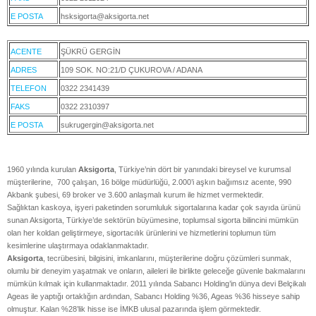
E POSTA
hsksigorta@aksigorta.net
ACENTE
ŞÜKRÜ GERGİN
ADRES
109 SOK. NO:21/D ÇUKUROVA / ADANA
TELEFON
0322 2341439
FAKS
0322 2310397
E POSTA
sukrugergin@aksigorta.net
1960 yılında kurulan
Aksigorta
, Türkiye’nin dört bir yanındaki bireysel ve kurumsal
müşterilerine, 700 çalışan, 16 bölge müdürlüğü, 2.000’i aşkın bağımsız acente, 990
Akbank şubesi, 69 broker ve 3.600 anlaşmalı kurum ile hizmet vermektedir.
Sağlıktan kaskoya, işyeri paketinden sorumluluk sigortalarına kadar çok sayıda ürünü
sunan Aksigorta, Türkiye’de sektörün büyümesine, toplumsal sigorta bilincini mümkün
olan her koldan geliştirmeye, sigortacılık ürünlerini ve hizmetlerini toplumun tüm
kesimlerine ulaştırmaya odaklanmaktadır.
Aksigorta
, tecrübesini, bilgisini, imkanlarını, müşterilerine doğru çözümleri sunmak,
olumlu bir deneyim yaşatmak ve onların, aileleri ile birlikte geleceğe güvenle bakmalarını
mümkün kılmak için kullanmaktadır. 2011 yılında Sabancı Holding’in dünya devi Belçikalı
Ageas ile yaptığı ortaklığın ardından, Sabancı Holding %36, Ageas %36 hisseye sahip
olmuştur. Kalan %28’lik hisse ise İMKB ulusal pazarında işlem görmektedir.