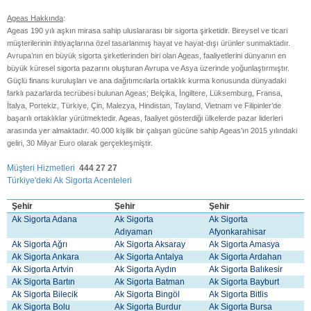
Ageas Hakkında
:
Ageas 190 yılı aşkın mirasa sahip uluslararası bir sigorta şirketidir. Bireysel ve ticari
müşterilerinin ihtiyaçlarına özel tasarlanmış hayat ve hayat-dışı ürünler sunmaktadır.
Avrupa’nın en büyük sigorta şirketlerinden biri olan Ageas, faaliyetlerini dünyanın en
büyük küresel sigorta pazarını oluşturan Avrupa ve Asya üzerinde yoğunlaştırmıştır.
Güçlü finans kuruluşları ve ana dağıtımcılarla ortaklık kurma konusunda dünyadaki
farklı pazarlarda tecrübesi bulunan Ageas; Belçika, İngiltere, Lüksemburg, Fransa,
İtalya, Portekiz, Türkiye, Çin, Malezya, Hindistan, Tayland, Vietnam ve Filipinler’de
başarılı ortaklıklar yürütmektedir. Ageas, faaliyet gösterdiği ülkelerde pazar liderleri
arasında yer almaktadır. 40.000 kişilik bir çalışan gücüne sahip Ageas’ın 2015 yılındaki
geliri, 30 Milyar Euro olarak gerçekleşmiştir.
Müşteri Hizmetleri
444 27 27
Türkiye'deki Ak Sigorta Acenteleri
Şehir
Şehir
Şehir
Ak Sigorta Adana
Ak Sigorta
Ak Sigorta
Adıyaman
Afyonkarahisar
Ak Sigorta Ağrı
Ak Sigorta Aksaray
Ak Sigorta Amasya
Ak Sigorta Ankara
Ak Sigorta Antalya
Ak Sigorta Ardahan
Ak Sigorta Artvin
Ak Sigorta Aydın
Ak Sigorta Balıkesir
Ak Sigorta Bartın
Ak Sigorta Batman
Ak Sigorta Bayburt
Ak Sigorta Bilecik
Ak Sigorta Bingöl
Ak Sigorta Bitlis
Ak Sigorta Bolu
Ak Sigorta Burdur
Ak Sigorta Bursa