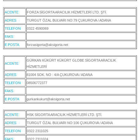
ACENTE
FORZA SİGORTA ARACILIK HİZMETLERİ LTD. ŞTİ.
ADRES
TURGUT ÖZAL BULVARI NO:79 ÇUKUROVA / ADANA
TELEFON
0322 4590069
FAKS
E POSTA
forzasigorta@aksigorta.net
GÜRKAN KÜKÜRT KÜKÜRT GLOBE SİGORTA ARACILIK
ACENTE
HİZMETLERİ
ADRES
81004 SOK. NO : 4/A ÇUKUROVA / ADANA
TELEFON
08506772377
FAKS
E POSTA
gurkankukurt@aksigorta.net
ACENTE
HSK SİGORTA ARACILIK HİZMETLERİ LTD. ŞTİ.
ADRES
TURGUT ÖZAL BULVARI NO:106 ÇUKUROVA / ADANA
TELEFON
0322 2311025
FAKS
0322 2311024