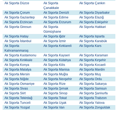
Ak Sigorta Düzce
Ak Sigorta
Ak Sigorta Çankırı
Çanakkale
Ak Sigorta Çorum
Ak Sigorta Denizli
Ak Sigorta Diyarbakır
Ak Sigorta Gaziantep
Ak Sigorta Edirne
Ak Sigorta Elazığ
Ak Sigorta Erzincan
Ak Sigorta Erzurum
Ak Sigorta Eskişehir
Ak Sigorta Giresun
Ak Sigorta
Ak Sigorta Hakkari
Gümüşhane
Ak Sigorta Hatay
Ak Sigorta Iğdır
Ak Sigorta Isparta
Ak Sigorta İstanbul
Ak Sigorta İzmir
Ak Sigorta Karabük
Ak Sigorta
Ak Sigorta Kırklareli
Ak Sigorta Kars
Kahramanmaraş
Ak Sigorta Kastamonu
Ak Sigorta Kayseri
Ak Sigorta Karaman
Ak Sigorta Kırıkkale
Ak Sigorta Kütahya
Ak Sigorta Kırşehir
Ak Sigorta Konya
Ak Sigorta Kilis
Ak Sigorta Kocaeli
Ak Sigorta Malatya
Ak Sigorta Manisa
Ak Sigorta Mardin
Ak Sigorta Mersin
Ak Sigorta Muğla
Ak Sigorta Muş
Ak Sigorta Niğde
Ak Sigorta Nevşehir
Ak Sigorta Ordu
Ak Sigorta Osmaniye
Ak Sigorta Rize
Ak Sigorta Sakarya
Ak Sigorta Sivas
Ak Sigorta Şırnak
Ak Sigorta Samsun
Ak Sigorta Siirt
Ak Sigorta Sinop
Ak Sigorta Şanlıurfa
Ak Sigorta Tekirdağ
Ak Sigorta Tokat
Ak Sigorta Trabzon
Ak Sigorta Tunceli
Ak Sigorta Uşak
Ak Sigorta Yalova
Ak Sigorta Yozgat
Ak Sigorta Van
Ak Sigorta Zonguldak