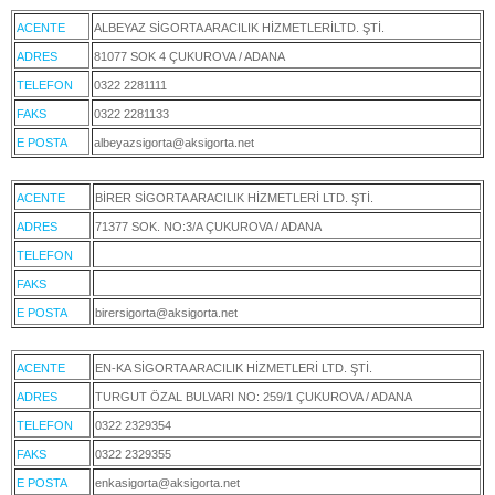
ACENTE
ALBEYAZ SİGORTA ARACILIK HİZMETLERİLTD. ŞTİ.
ADRES
81077 SOK 4 ÇUKUROVA / ADANA
TELEFON
0322 2281111
FAKS
0322 2281133
E POSTA
albeyazsigorta@aksigorta.net
ACENTE
BİRER SİGORTA ARACILIK HİZMETLERİ LTD. ŞTİ.
ADRES
71377 SOK. NO:3/A ÇUKUROVA / ADANA
TELEFON
FAKS
E POSTA
birersigorta@aksigorta.net
ACENTE
EN-KA SİGORTA ARACILIK HİZMETLERİ LTD. ŞTİ.
ADRES
TURGUT ÖZAL BULVARI NO: 259/1 ÇUKUROVA / ADANA
TELEFON
0322 2329354
FAKS
0322 2329355
E POSTA
enkasigorta@aksigorta.net