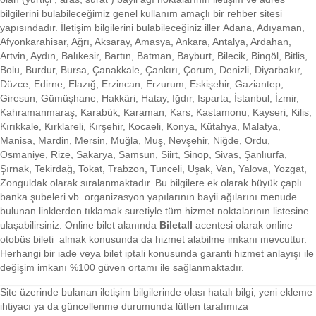
bilgilerini bulabileceğimiz genel kullanım amaçlı bir rehber sitesi
yapısındadır. İletişim bilgilerini bulabileceğiniz iller Adana, Adıyaman,
Afyonkarahisar, Ağrı, Aksaray, Amasya, Ankara, Antalya, Ardahan,
Artvin, Aydın, Balıkesir, Bartın, Batman, Bayburt, Bilecik, Bingöl, Bitlis,
Bolu, Burdur, Bursa, Çanakkale, Çankırı, Çorum, Denizli, Diyarbakır,
Düzce, Edirne, Elazığ, Erzincan, Erzurum, Eskişehir, Gaziantep,
Giresun, Gümüşhane, Hakkâri, Hatay, Iğdır, Isparta, İstanbul, İzmir,
Kahramanmaraş, Karabük, Karaman, Kars, Kastamonu, Kayseri, Kilis,
Kırıkkale, Kırklareli, Kırşehir, Kocaeli, Konya, Kütahya, Malatya,
Manisa, Mardin, Mersin, Muğla, Muş, Nevşehir, Niğde, Ordu,
Osmaniye, Rize, Sakarya, Samsun, Siirt, Sinop, Sivas, Şanlıurfa,
Şırnak, Tekirdağ, Tokat, Trabzon, Tunceli, Uşak, Van, Yalova, Yozgat,
Zonguldak olarak sıralanmaktadır. Bu bilgilere ek olarak büyük çaplı
banka şubeleri vb. organizasyon yapılarının bayii ağılarını menude
bulunan linklerden tıklamak suretiyle tüm hizmet noktalarının listesine
ulaşabilirsiniz.
Online bilet alanında
Biletall
acentesi olarak online
otobüs bileti almak konusunda da hizmet alabilme imkanı mevcuttur.
Herhangi bir iade veya bilet iptali konusunda garanti hizmet anlayışı ile
değişim imkanı %100 güven ortamı ile sağlanmaktadır.
Site üzerinde bulanan iletişim bilgilerinde olası hatalı bilgi, yeni ekleme
ihtiyacı ya da güncellenme durumunda lütfen tarafımıza