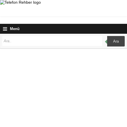
≡
Menü
Ara