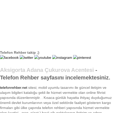
Telefon Rehber takip ;)
Aksigorta Adana Çukurova Acentesi
-
Telefon Rehber sayfasını incelemektesiniz.
telefonrehber.net
sitesi; mobil uyumlu tasarımı ile
güncel iletişim ve
ulaşım bilgileri kataloğu şekli ile hizmet vermekte olan online fihrist
yapısında düzenlenmiştir. . Kısaca
günlük hayatta ihtiyaç duyduğumuz
önemli devlet kurumlarının veya özel sektörde faaliyet gösteren kargo
firmaları gibi ülke çapında telefon rehberi yapısında hizmet vermekte
olan (yurtiçi , aras, sürat ) bayii ağı noktalarının iletişim ve adres