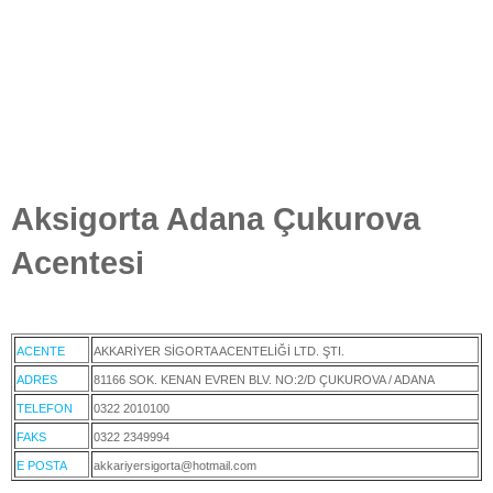
Aksigorta Adana Çukurova
Acentesi
ACENTE
AKKARİYER SİGORTA ACENTELİĞİ LTD. ŞTI.
ADRES
81166 SOK. KENAN EVREN BLV. NO:2/D ÇUKUROVA / ADANA
TELEFON
0322 2010100
FAKS
0322 2349994
E POSTA
akkariyersigorta@hotmail.com