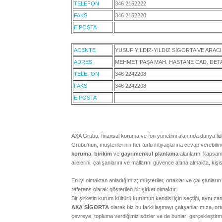
TELEFON
346 2152222
FAKS
346 2152220
E POSTA
ACENTE
YUSUF YILDIZ-YILDIZ SİGORTA VE ARACI
ADRES
MEHMET PAŞA MAH. HASTANE CAD. DETAY 
TELEFON
346 2242208
FAKS
346 2242208
E POSTA
AXA Grubu, finansal koruma ve fon yönetimi alanında dünya l
Grubu'nun, müşterilerinin her türlü ihtiyaçlarına cevap verebil
koruma, birikim
ve
gayrimenkul planlama
alanlarını kapsama
ailelerini, çalışanlarını ve mallarını güvence altına almakta, kişis
En iyi olmaktan anladığımız; müşteriler, ortaklar ve çalışanları
referans olarak gösterilen bir şirket olmaktır.
Bir şirketin kurum kültürü kurumun kendisi için seçtiği, aynı zam
AXA SİGORTA
olarak biz bu farklılaşmayı çalışanlarımıza, or
çevreye, topluma verdiğimiz sözler ve de bunları gerçekleştirme