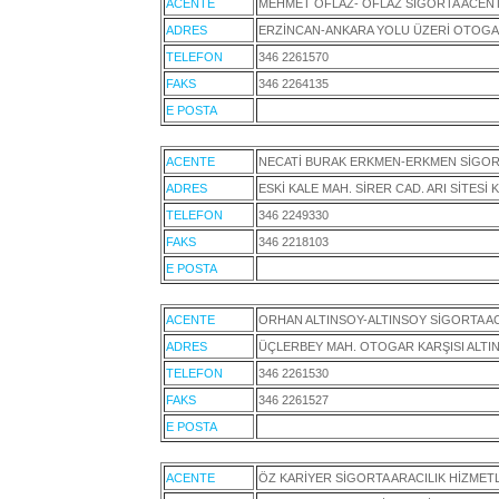
ACENTE
MEHMET OFLAZ- OFLAZ SİGORTA ACENT
ADRES
ERZİNCAN-ANKARA YOLU ÜZERİ OTOGAR
TELEFON
346 2261570
FAKS
346 2264135
E POSTA
ACENTE
NECATİ BURAK ERKMEN-ERKMEN SİGOR
ADRES
ESKİ KALE MAH. SİRER CAD. ARI SİTESİ 
TELEFON
346 2249330
FAKS
346 2218103
E POSTA
ACENTE
ORHAN ALTINSOY-ALTINSOY SİGORTA A
ADRES
ÜÇLERBEY MAH. OTOGAR KARŞISI ALTIN
TELEFON
346 2261530
FAKS
346 2261527
E POSTA
ACENTE
ÖZ KARİYER SİGORTA ARACILIK HİZMETLE