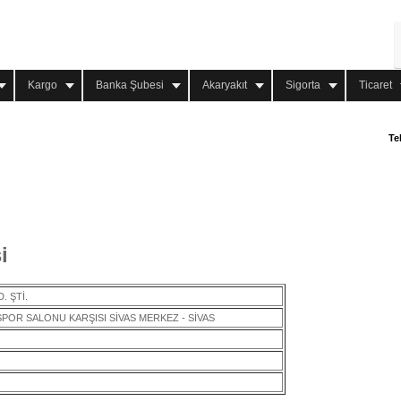
Kargo
Banka Şubesi
Akaryakıt
Sigorta
Ticaret
Te
i
. ŞTİ.
I SPOR SALONU KARŞISI SİVAS MERKEZ - SİVAS