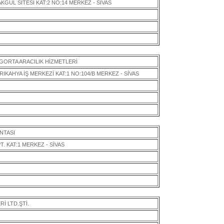
KGÜL SİTESİ KAT:2 NO:14 MERKEZ - SİVAS
GORTA ARACILIK HİZMETLERİ
IKAHYA İŞ MERKEZİ KAT:1 NO:104/B MERKEZ - SİVAS
NTASI
. KAT:1 MERKEZ - SİVAS
İ LTD.ŞTİ.