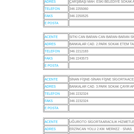
ADRES
ÇARŞIBAŞI MAH. ESKİ BELEDİYE SOKAK A
TELEFON
346 2255060
FAKS
346 2250525
E POSTA
ACENTE
SITKI CAN BARAN-CAN BARAN-BARAN Sİ
ADRES
BANKALAR CAD. 2.PARK SOKAK ETEM TAR
TELEFON
346 2212183
FAKS
346 2243573
E POSTA
ACENTE
SİNAN FİŞNE-SİNAN FİŞNE SİGORTA ACE
ADRES
BANKALAR CAD. 3.PARK SOKAK ÇAYIR APT
TELEFON
346 2232324
FAKS
346 2232324
E POSTA
ACENTE
UĞUROTO SİGORTA ARACILIK HİZMETLER
ADRES
ERZİNCAN YOLU 2.KM. MERKEZ - SİVAS