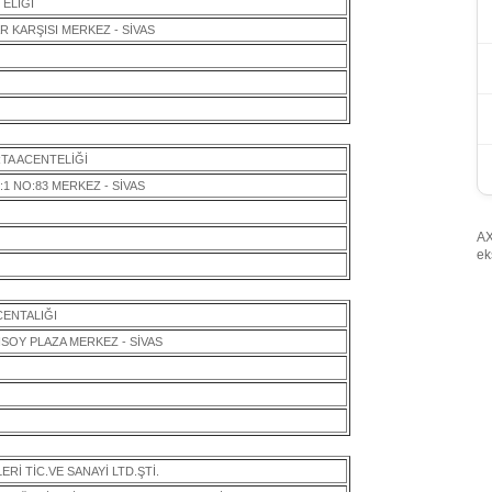
ELİĞİ
 KARŞISI MERKEZ - SİVAS
TA ACENTELİĞİ
K:1 NO:83 MERKEZ - SİVAS
AX
ek
CENTALIĞI
SOY PLAZA MERKEZ - SİVAS
Rİ TİC.VE SANAYİ LTD.ŞTİ.