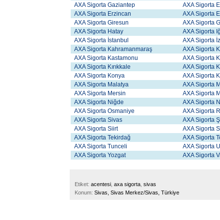
AXA Sigorta Gaziantep
AXA Sigorta 
AXA Sigorta Erzincan
AXA Sigorta 
AXA Sigorta Giresun
AXA Sigorta
AXA Sigorta Hatay
AXA Sigorta Iğ
AXA Sigorta İstanbul
AXA Sigorta İ
AXA Sigorta Kahramanmaraş
AXA Sigorta Kı
AXA Sigorta Kastamonu
AXA Sigorta 
AXA Sigorta Kırıkkale
AXA Sigorta 
AXA Sigorta Konya
AXA Sigorta Ki
AXA Sigorta Malatya
AXA Sigorta 
AXA Sigorta Mersin
AXA Sigorta 
AXA Sigorta Niğde
AXA Sigorta 
AXA Sigorta Osmaniye
AXA Sigorta 
AXA Sigorta Sivas
AXA Sigorta Ş
AXA Sigorta Siirt
AXA Sigorta 
AXA Sigorta Tekirdağ
AXA Sigorta T
AXA Sigorta Tunceli
AXA Sigorta 
AXA Sigorta Yozgat
AXA Sigorta 
Etiket:
acentesi
,
axa sigorta
,
sivas
Konum:
Sivas, Sivas Merkez/Sivas, Türkiye