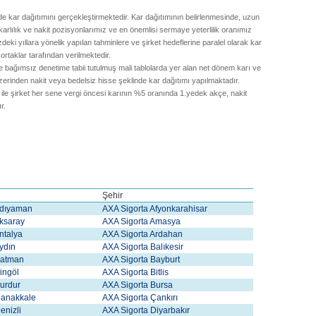
e kar dağıtımını gerçekleştirmektedir. Kar dağıtımının belirlenmesinde, uzun
, karlılık ve nakit pozisyonlarımız ve en önemlisi sermaye yeterlilik oranımız
deki yıllara yönelik yapılan tahminlere ve şirket hedeflerine paralel olarak kar
ortaklar tarafından verilmektedir.
bağımsız denetime tabii tutulmuş mali tablolarda yer alan net dönem karı ve
üzerinden nakit veya bedelsiz hisse şeklinde kar dağıtımı yapılmaktadır.
le şirket her sene vergi öncesi karının %5 oranında 1.yedek akçe, nakit
r.
Şehir
Adıyaman
AXA Sigorta Afyonkarahisar
Aksaray
AXA Sigorta Amasya
Antalya
AXA Sigorta Ardahan
Aydın
AXA Sigorta Balıkesir
Batman
AXA Sigorta Bay
burt
Bingöl
AXA Sigorta Bitlis
Burdur
AXA Sigorta Bursa
Çanakkale
AXA Sigorta Çankırı
enizli
AXA Sigorta Diyarbakır