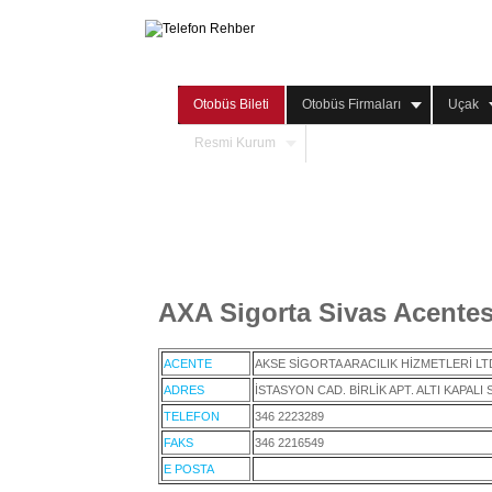
Otobüs Bileti
Otobüs Firmaları
Uçak
Resmi Kurum
AXA Sigorta Sivas Acentes
ACENTE
AKSE SİGORTA ARACILIK HİZMETLERİ LTD
ADRES
İSTASYON CAD. BİRLİK APT. ALTI KAPAL
TELEFON
346 2223289
FAKS
346 2216549
E POSTA