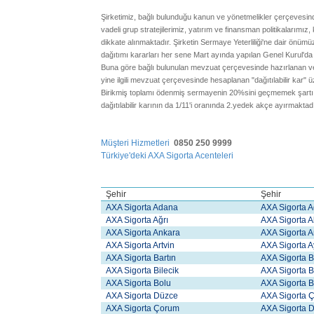
Şirketimiz, bağlı bulunduğu kanun ve yönetmelikler çerçevesind
vadeli grup stratejilerimiz, yatırım ve finansman politikalarımız
dikkate alınmaktadır. Şirketin Sermaye Yeterliliği'ne dair önümüz
dağıtımı kararları her sene Mart ayında yapılan Genel Kurul'da 
Buna göre bağlı bulunulan mevzuat çerçevesinde hazırlanan ve 
yine ilgili mevzuat çerçevesinde hesaplanan "dağıtılabilir kar" 
Birikmiş toplamı ödenmiş sermayenin 20%sini geçmemek şartı i
dağıtılabilir karının da 1/11'i oranında 2.yedek akçe ayırmaktadı
Müşteri Hizmetleri
0850 250 9999
Türkiye'deki AXA Sigorta Acenteleri
Şehir
Şehir
AXA Sigorta Adana
AXA Sigorta 
AXA Sigorta Ağrı
AXA Sigorta 
AXA Sigorta Ankara
AXA Sigorta 
AXA Sigorta Artvin
AXA Sigorta 
AXA Sigorta Bartın
AXA Sigorta 
AXA Sigorta Bilecik
AXA Sigorta 
AXA Sigorta Bolu
AXA Sigorta 
AXA Sigorta Düzce
AXA Sigorta 
AXA Sigorta Çorum
AXA Sigorta D