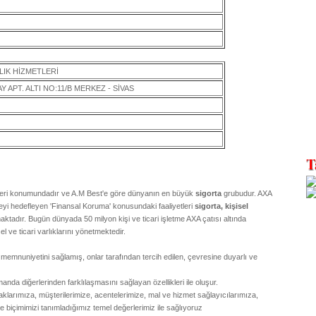
LIK HİZMETLERİ
APT. ALTI NO:11/B MERKEZ - SİVAS
ideri konumundadır ve A.M Best'e göre dünyanın en büyük
sigorta
grubudur. AXA
meyi hedefleyen 'Finansal Koruma' konusundaki faaliyetleri
sigorta, kişisel
ktadır. Bugün dünyada 50 milyon kişi ve ticari işletme AXA çatısı altında
el ve ticari varlıklarını yönetmektedir.
n memnuniyetini sağlamış, onlar tarafından tercih edilen, çevresine duyarlı ve
anda diğerlerinden farklılaşmasını sağlayan özellikleri ile oluşur.
taklarımıza, müşterilerimize, acentelerimize, mal ve hizmet sağlayıcılarımıza,
 biçimimizi tanımladığımız temel değerlerimiz ile sağlıyoruz