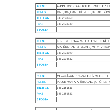
ACENTE
AYDIN SİGORTA ARACILIK HİZMETLERİ LT
ADRES
ÇARŞIBAŞI MAH. HİKMET IŞIK CAD. GÜMÜŞ
TELEFON
346 2231350
FAKS
346 2231340
E POSTA
ACENTE
KENT SİGORTA ARACILIK HİZMETLERİ LTD
ADRES
ATATÜRK CAD. MEYDAN İŞ MERKEZİ KAT:
TELEFON
346 2231020
FAKS
346 2236622
E POSTA
ACENTE
MEGA SİGORTA ARACILIK HİZMETLERİ LT
ADRES
PULUR MAH. ATATÜRK CAD. ŞOFÖRLER CE
TELEFON
346 2151523
FAKS
346 2151521
E POSTA