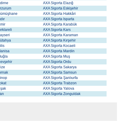
Edirne
AXA Sigorta Elazığ
Erzurum
AXA Sigorta Eskişehir
 Gümüşhane
AXA Sigorta Hakkâri
dır
AXA Sigorta Isparta
zmir
AXA Sigorta Karabük
rklareli
AXA Sigorta Kars
Kayseri
AXA Sigorta Karaman
Kütahya
AXA Sigorta Kırşehir
lis
AXA Sigorta Kocaeli
Manisa
AXA Sigorta Mardin
Muğla
AXA Sigorta Muş
Nevşehir
AXA Sigorta Ordu
Rize
AXA Sigorta Sakarya
ırnak
AXA Sigorta Samsun
Sinop
AXA Sigorta Şanlıurfa
okat
AXA Sigorta Trabzon
Uşak
AXA Sigorta Yalova
Van
AXA Sigorta Zonguldak