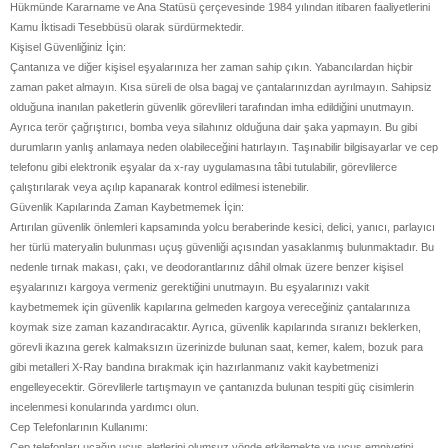
Hükmünde Kararname ve Ana Statüsü çerçevesinde 1984 yılından itibaren faaliyetlerini
Kamu İktisadi Tesebbüsü olarak sürdürmektedir.​
​Kişisel Güvenliğiniz İçin:
Çantanıza ve diğer kişisel eşyalarınıza her zaman sahip çıkın. Yabancılardan hiçbir
zaman paket almayın. Kısa süreli de olsa bagaj ve çantalarınızdan ayrılmayın. Sahipsiz
olduğuna inanılan paketlerin güvenlik görevlileri tarafından imha edildiğini unutmayın.
Ayrıca terör çağrıştırıcı, bomba veya silahınız olduğuna dair şaka yapmayın. Bu gibi
durumların yanlış anlamaya neden olabileceğini hatırlayın. Taşınabilir bilgisayarlar ve cep
telefonu gibi elektronik eşyalar da x-ray uygulamasına tâbi tutulabilir, görevlilerce
çalıştırılarak veya açılıp kapanarak kontrol edilmesi istenebilir.
Güvenlik Kapılarında Zaman Kaybetmemek İçin:
Artırılan güvenlik önlemleri kapsamında yolcu beraberinde kesici, delici, yanıcı, parlayıcı
her türlü materyalin bulunması uçuş güvenliği açısından yasaklanmış bulunmaktadır. Bu
nedenle tırnak makası, çakı, ve deodorantlarınız dâhil olmak üzere benzer kişisel
eşyalarınızı kargoya vermeniz gerektiğini unutmayın. Bu eşyalarınızı vakit
kaybetmemek için güvenlik kapılarına gelmeden kargoya vereceğiniz çantalarınıza
koymak size zaman kazandıracaktır. Ayrıca, güvenlik kapılarında sıranızı beklerken,
görevli ikazına gerek kalmaksızın üzerinizde bulunan saat, kemer, kalem, bozuk para
gibi metalleri X-Ray bandına bırakmak için hazırlanmanız vakit kaybetmenizi
engelleyecektir. Görevlilerle tartışmayın ve çantanızda bulunan tespiti güç cisimlerin
incelenmesi konularında yardımcı olun.
Cep Telefonlarının Kullanımı:
Cep telefonları uçağın uçuş aletlerini olumsuz yönde etkilemekte ve uçuş emniyetini