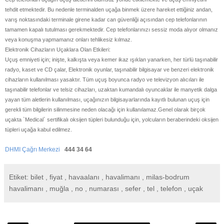
tehdit etmektedir. Bu nedenle terminalden uçağa binmek üzere hareket ettiğiniz andan,
varış noktasındaki terminale girene kadar can güvenliği açısından cep telefonlarının
tamamen kapalı tutulması gerekmektedir. Cep telefonlarınızı sessiz moda alıyor olmanız
veya konuşma yapmamanız onları tehlikesiz kılmaz.
Elektronik Cihazların Uçaklara Olan Etkileri:
Uçuş emniyeti için; inişte, kalkışta veya kemer ikaz ışıklan yanarken, her türlü taşınabilir
radyo, kaset ve CD çalar, Elektronik oyunlar, taşınabilir bilgisayar ve benzeri elektronik
cihazların kullanılması yasaktır. Tüm uçuş boyunca radyo ve televizyon alıcıları ile
taşınabilir telefonlar ve telsiz cihazları, uzaktan kumandalı oyuncaklar ile manyetik dalga
yayan tüm aletlerin kullanılması, uçağınızın bilgisayarlarında kayıtlı bulunan uçuş için
gerekli tüm bilgilerin silinmesine neden olacağı için kullanılamaz.Genel olarak birçok
uçakta `Medical` sertifikalı oksijen tüpleri bulunduğu için, yolcuların beraberindeki oksijen
tüpleri uçağa kabul edilmez.
DHMI Çağrı Merkezi
444 34 64
Etiket: bilet , fiyat , havaalanı , havalimanı , milas-bodrum
havalimanı , muğla , no , numarası , sefer , tel , telefon , uçak