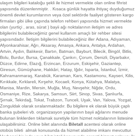
ulaşım bilgileri kataloğu şekli ile hizmet vermekte olan online fihrist
yapısında düzenlenmiştir. . Kısaca
günlük hayatta ihtiyaç duyduğumuz
önemli devlet kurumlarının veya özel sektörde faaliyet gösteren kargo
firmaları gibi ülke çapında telefon rehberi yapısında hizmet vermekte
olan (yurtiçi , aras, sürat ) bayii ağı noktalarının iletişim ve adres
bilgilerini bulabileceğimiz genel kullanım amaçlı bir rehber sitesi
yapısındadır. İletişim bilgilerini bulabileceğiniz iller Adana, Adıyaman,
Afyonkarahisar, Ağrı, Aksaray, Amasya, Ankara, Antalya, Ardahan,
Artvin, Aydın, Balıkesir, Bartın, Batman, Bayburt, Bilecik, Bingöl, Bitlis,
Bolu, Burdur, Bursa, Çanakkale, Çankırı, Çorum, Denizli, Diyarbakır,
Düzce, Edirne, Elazığ, Erzincan, Erzurum, Eskişehir, Gaziantep,
Giresun, Gümüşhane, Hakkâri, Hatay, Iğdır, Isparta, İstanbul, İzmir,
Kahramanmaraş, Karabük, Karaman, Kars, Kastamonu, Kayseri, Kilis,
Kırıkkale, Kırklareli, Kırşehir, Kocaeli, Konya, Kütahya, Malatya,
Manisa, Mardin, Mersin, Muğla, Muş, Nevşehir, Niğde, Ordu,
Osmaniye, Rize, Sakarya, Samsun, Siirt, Sinop, Sivas, Şanlıurfa,
Şırnak, Tekirdağ, Tokat, Trabzon, Tunceli, Uşak, Van, Yalova, Yozgat,
Zonguldak olarak sıralanmaktadır. Bu bilgilere ek olarak büyük çaplı
banka şubeleri vb. organizasyon yapılarının bayii ağılarını menude
bulunan linklerden tıklamak suretiyle tüm hizmet noktalarının listesine
ulaşabilirsiniz.
Online bilet alanında
Biletall
acentesi olarak online
otobüs bileti almak konusunda da hizmet alabilme imkanı mevcuttur.