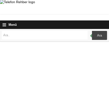
≡
Menü
Ara