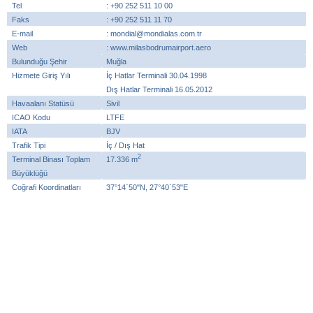
Tel
: +90 252 511 10 00
Faks
: +90 252 511 11 70
E-mail
: mondial@mondialas.com.tr
Web
: www.milasbodrumairport.aero
Bulunduğu Şehir
Muğla
Hizmete Giriş Yılı
İç Hatlar Terminali 30.04.1998
Dış Hatlar Terminali 16.05.2012
Havaalanı Statüsü
Sivil
ICAO Kodu
LTFE
IATA
BJV
Trafik Tipi
İç / Dış Hat
2
Terminal Binası Toplam
17.336 m
Büyüklüğü
Coğrafi Koordinatları
37°14`50"N, 27°40`53"E