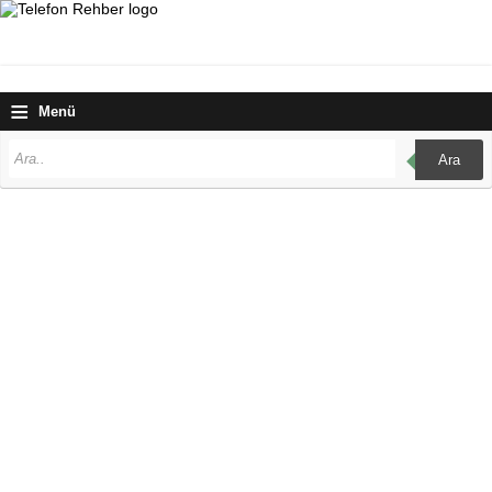
≡
Menü
Ara