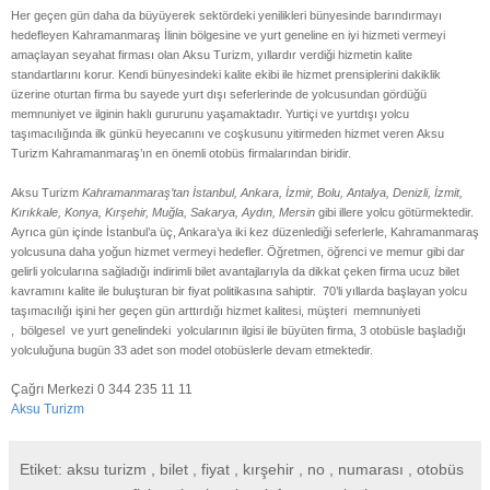
Her geçen gün daha da büyüyerek sektördeki yenilikleri bünyesinde barındırmayı
hedefleyen Kahramanmaraş İlinin bölgesine ve yurt geneline en iyi hizmeti vermeyi
amaçlayan seyahat firması olan Aksu Turizm, yıllardır verdiği hizmetin kalite
standartlarını korur. Kendi bünyesindeki kalite ekibi ile hizmet prensiplerini dakiklik
üzerine oturtan firma bu sayede yurt dışı seferlerinde de yolcusundan gördüğü
memnuniyet ve ilginin haklı gururunu yaşamaktadır. Yurtiçi ve yurtdışı yolcu
taşımacılığında ilk günkü heyecanını ve coşkusunu yitirmeden hizmet veren Aksu
Turizm Kahramanmaraş’ın en önemli otobüs firmalarından biridir.
Aksu Turizm
Kahramanmaraş’tan İstanbul, Ankara, İzmir, Bolu, Antalya, Denizli, İzmit,
Kırıkkale, Konya, Kırşehir, Muğla, Sakarya, Aydın, Mersin
gibi illere yolcu götürmektedir.
Ayrıca gün içinde İstanbul’a üç, Ankara’ya iki kez düzenlediği seferlerle, Kahramanmaraş
yolcusuna daha yoğun hizmet vermeyi hedefler. Öğretmen, öğrenci ve memur gibi dar
gelirli yolcularına sağladığı indirimli bilet avantajlarıyla da dikkat çeken firma ucuz bilet
kavramını kalite ile buluşturan bir fiyat politikasına sahiptir.
70’li yıllarda başlayan yolcu
taşımacılığı işini her geçen gün arttırdığı hizmet kalitesi, müşteri
memnuniyeti
,
bölgesel
ve yurt genelindeki
yolcularının ilgisi ile büyüten firma, 3 otobüsle başladığı
yolculuğuna bugün 33 adet son model otobüslerle devam etmektedir.
Çağrı Merkezi 0 344 235 11 11
Aksu Turizm
Etiket: aksu turizm , bilet , fiyat , kırşehir , no , numarası , otobüs