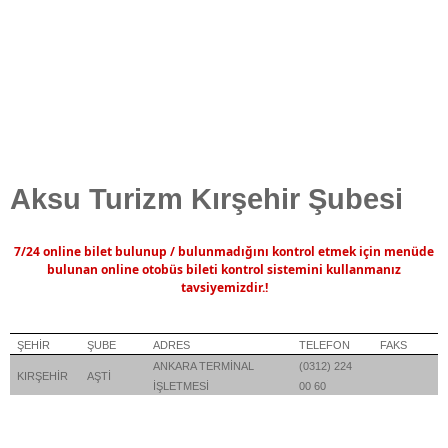
Aksu Turizm Kırşehir Şubesi
7/24
online
bilet
bulunup
/
bulunmadığını
kontrol
etmek
için
menüde
bulunan
online
otobüs
bileti
kontrol
sistemini kullanmanız
tavsiyemizdir.!
ŞEHİR
ŞUBE
ADRES
TELEFON
FAKS
ANKARA TERMİNAL
(0312) 224
KIRŞEHİR
AŞTİ
İŞLETMESİ
00 60