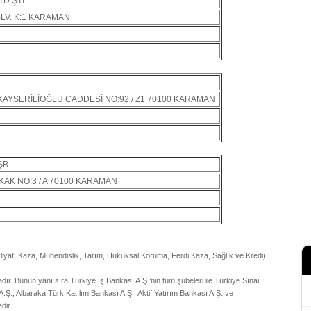
TD.ŞTİ
LV. K:1 KARAMAN
KAYSERİLİOĞLU CADDESİ NO:92 / Z1 70100 KARAMAN
ŞB.
KAK NO:3 / A 70100 KARAMAN
liyat, Kaza, Mühendislik, Tarım, Hukuksal Koruma, Ferdi Kaza, Sağlık ve Kredi)
r. Bunun yanı sıra Türkiye İş Bankası A.Ş.’nin tüm şubeleri ile Türkiye Sınai
.Ş., Albaraka Türk Katılım Bankası A.Ş., Aktif Yatırım Bankası A.Ş. ve
dir.