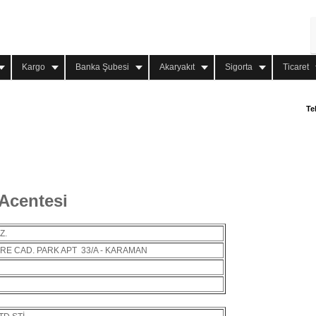
Kargo
Banka Şubesi
Akaryakıt
Sigorta
Ticaret
Te
Acentesi
Z.
RE CAD. PARK APT 33/A - KARAMAN