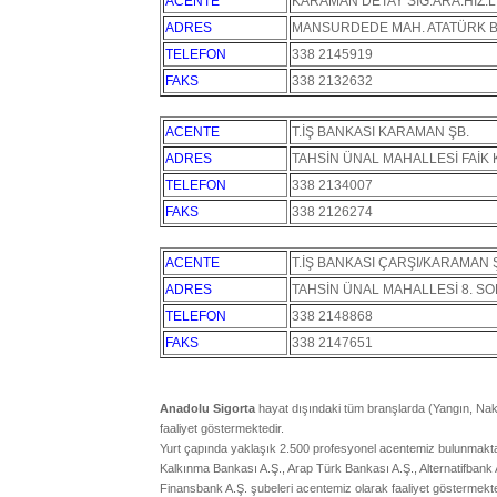
ACENTE
KARAMAN DETAY SİG.ARA.HİZ.L
ADRES
MANSURDEDE MAH. ATATÜRK B
TELEFON
338 2145919
FAKS
338 2132632
ACENTE
T.İŞ BANKASI KARAMAN ŞB.
ADRES
TAHSİN ÜNAL MAHALLESİ FAİK 
TELEFON
338 2134007
FAKS
338 2126274
ACENTE
T.İŞ BANKASI ÇARŞI/KARAMAN 
ADRES
TAHSİN ÜNAL MAHALLESİ 8. SO
TELEFON
338 2148868
FAKS
338 2147651
Anadolu Sigorta
hayat dışındaki tüm branşlarda (Yangın, Nak
faaliyet göstermektedir.
Yurt çapında yaklaşık 2.500 profesyonel acentemiz bulunmaktadı
Kalkınma Bankası A.Ş., Arap Türk Bankası A.Ş., Alternatifbank A
Finansbank A.Ş. şubeleri acentemiz olarak faaliyet göstermekte