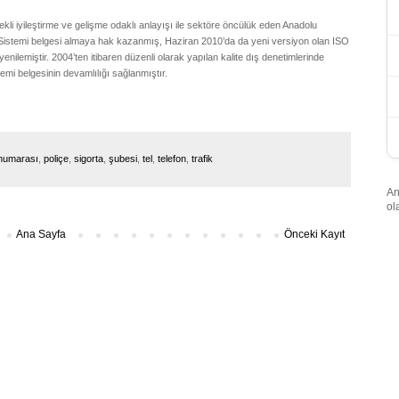
li iyileştirme ve gelişme odaklı anlayışı ile sektöre öncülük eden Anadolu
m Sistemi belgesi almaya hak kazanmış, Haziran 2010’da da yeni versiyon olan ISO
nilemiştir. 2004’ten itibaren düzenli olarak yapılan kalite dış denetimlerinde
mi belgesinin devamlılığı sağlanmıştır.
numarası
,
poliçe
,
sigorta
,
şubesi
,
tel
,
telefon
,
trafik
An
ol
Ana Sayfa
Önceki Kayıt