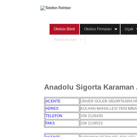
Otobüs Bileti
Otobüs Firmaları
Uçak
Resmi Kurum
Anadolu Sigorta Karaman 
ACENTE
ÜNVER GÜLER-SİGORTA ARA.Hİ
ADRES
KÜLHAN MAHALLESİ YENİ MİNA
TELEFON
338 2126430
FAKS
338 2128523