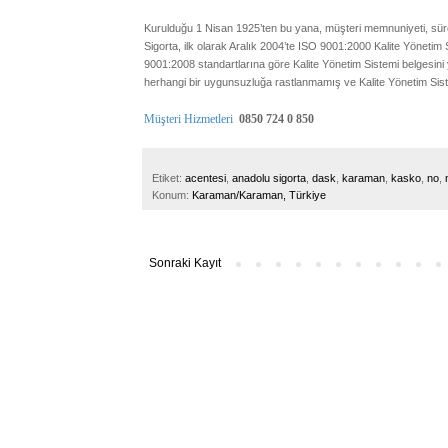
Kurulduğu 1 Nisan 1925’ten bu yana, müşteri memnuniyeti, sürek
Sigorta, ilk olarak Aralık 2004’te ISO 9001:2000 Kalite Yöneti
9001:2008 standartlarına göre Kalite Yönetim Sistemi belgesini ye
herhangi bir uygunsuzluğa rastlanmamış ve Kalite Yönetim Siste
Müşteri Hizmetleri
0850 724 0 850
Etiket:
acentesi
,
anadolu sigorta
,
dask
,
karaman
,
kasko
,
no
,
Konum:
Karaman/Karaman, Türkiye
Sonraki Kayıt