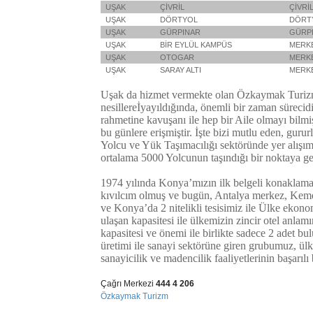
UŞAK
ÇİVRİL
ÇİVRİ
UŞAK
DÖRTYOL
DÖRT
UŞAK
GÜRPINAR
GÜRP
UŞAK
BİR EYLÜL KAMPÜS
MERK
UŞAK
OTOGAR
MERK
UŞAK
SARAY ALTI
MERK
Uşak da hizmet vermekte olan Özkaymak Turizm,
nesillereİyayıldığında, önemli bir zaman süreci
rahmetine kavuşanı ile hep bir Aile olmayı bilmiş, 
bu günlere erişmiştir. İşte bizi mutlu eden, gurur
Yolcu ve Yük Taşımacılığı sektöründe yer alışım
ortalama 5000 Yolcunun taşındığı bir noktaya gel
1974 yılında Konya’mızın ilk belgeli konaklama
kıvılcım olmuş ve bugün, Antalya merkez, Kemer ve
ve Konya’da 2 nitelikli tesisimiz ile Ülke ekono
ulaşan kapasitesi ile ülkemizin zincir otel anlam
kapasitesi ve önemi ile birlikte sadece 2 adet b
üretimi ile sanayi sektörüne giren grubumuz, ül
sanayicilik ve madencilik faaliyetlerinin başarılı 
Çağrı Merkezi
444 4 206
Özkaymak Turizm