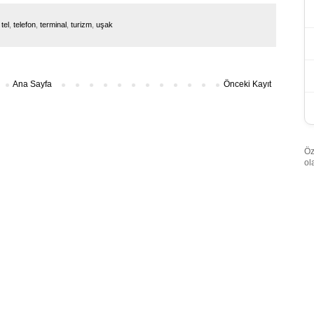
,
tel
,
telefon
,
terminal
,
turizm
,
uşak
Ana Sayfa
Önceki Kayıt
Öz
ol