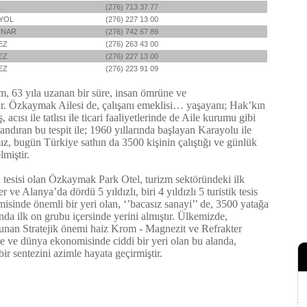
L
(276) 713 37 77
YOL
(276) 227 13 00
INAR
(276) 742 67 89
EZ
(276) 263 43 00
EZ
(276) 227 13 00
EZ
(276) 223 91 09
 63 yıla uzanan bir süre, insan ömrüne ve
dir. Özkaymak Ailesi de, çalışanı emeklisi… yaşayanı; Hak’kın
acısı ile tatlısı ile ticari faaliyetlerinde de Aile kurumu gibi
landıran bu tespit ile; 1960 yıllarında başlayan Karayolu ile
ız, bugün Türkiye sathın da 3500 kişinin çalıştığı ve günlük
miştir.
 tesisi olan Özkaymak Park Otel, turizm sektöründeki ilk
 Alanya’da dördü 5 yıldızlı, biri 4 yıldızlı 5 turistik tesis
misinde önemli bir yeri olan, ‘’bacasız sanayi’’ de, 3500 yatağa
ında ilk on grubu içersinde yerini almıştır. Ülkemizde,
ulunan Stratejik önemi haiz Krom - Magnezit ve Refrakter
ke ve dünya ekonomisinde ciddi bir yeri olan bu alanda,
bir sentezini azimle hayata geçirmiştir.