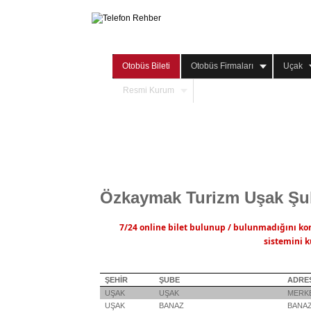
Otobüs Bileti
Otobüs Firmaları
Uçak
Resmi Kurum
Özkaymak Turizm Uşak Şu
7/24 online bilet bulunup / bulunmadığını ko
sistemini k
ŞEHİR
ŞUBE
ADRE
UŞAK
UŞAK
MERK
UŞAK
BANAZ
BANA