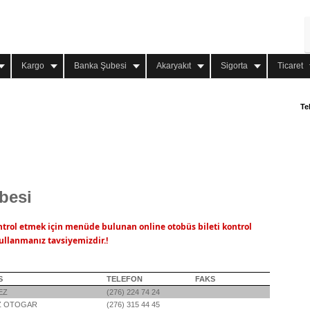
Kargo
Banka Şubesi
Akaryakıt
Sigorta
Ticaret
Te
besi
ntrol etmek için menüde bulunan online otobüs bileti kontrol
ullanmanız tavsiyemizdir.!
S
TELEFON
FAKS
EZ
(276) 224 74 24
Z OTOGAR
(276) 315 44 45