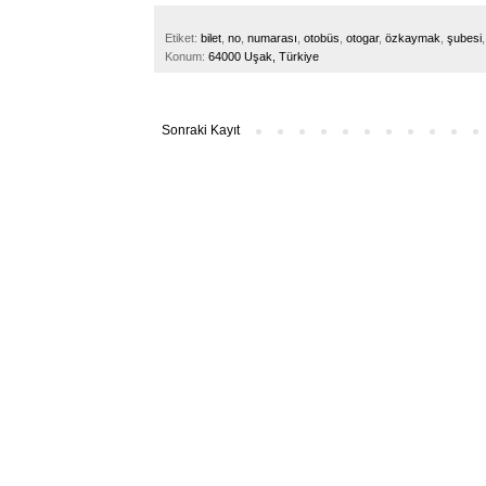
Etiket:
bilet
,
no
,
numarası
,
otobüs
,
otogar
,
özkaymak
,
şubesi
Konum:
64000 Uşak, Türkiye
Sonraki Kayıt