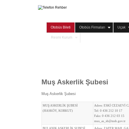
Otobüs Bileti
Otobüs Firmaları
Uçak
Resmi Kurum
Muş Askerlik Şubesi
Muş Askerlik Şubesi
MUŞ ASKERLİK ŞUBESİ
Adres:
ESKİ CEZAEVİ C
(HASKÖY, KORKUT)
Tel:
0 436 212 10 17
Faks:
0 436 212 03 15
mus_as_sb@msb.gov.tr
BULANIK ASKERLİK ŞUBESİ
Adres:
ZAFER MAH. GAZ