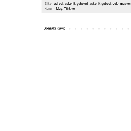
Etiket:
adresi
,
askerlik şubeleri
,
askerlik şubesi
,
celp
,
muaye
Konum:
Muş, Türkiye
Sonraki Kayıt