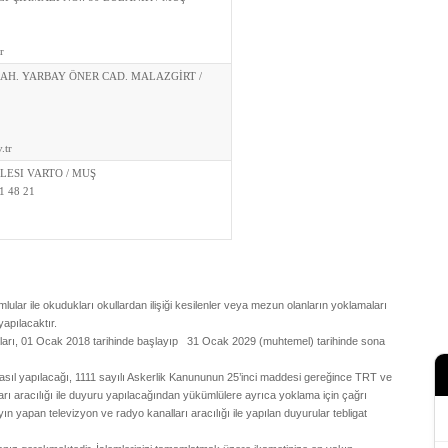
r
H. YARBAY ÖNER CAD. MALAZGİRT /
.tr
ESI VARTO / MUŞ
1 48 21
mlular ile okudukları okullardan ilişiği kesilenler veya mezun olanların yoklamaları
apılacaktır.
ları, 01 Ocak 2018 tarihinde başlayıp 31 Ocak 2029 (muhtemel) tarihinde sona
nasıl yapılacağı, 1111 sayılı Askerlik Kanununun 25’inci maddesi gereğince TRT ve
arı aracılığı ile duyuru yapılacağından yükümlülere ayrıca yoklama için çağrı
ın yapan televizyon ve radyo kanalları aracılığı ile yapılan duyurular tebligat