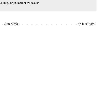
ne
,
muş
,
no
,
numarası
,
tel
,
telefon
Ana Sayfa
Önceki Kayıt