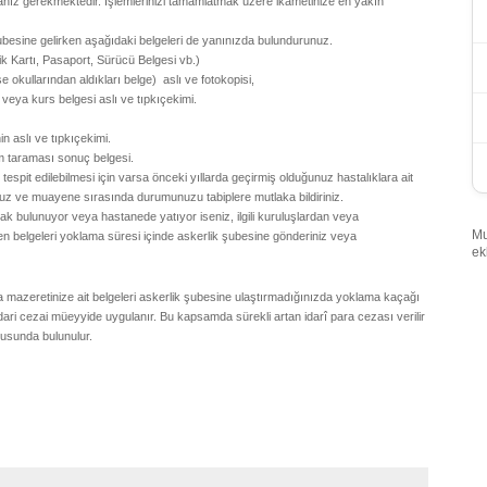
anız gerekmektedir. İşlemlerinizi tamamlatmak üzere ikametinize en yakın
besine gelirken aşağıdaki belgeleri de yanınızda bulundurunuz.
ik Kartı, Pasaport, Sürücü Belgesi vb.)
 okullarından aldıkları belge) aslı ve fotokopisi,
i veya kurs belgesi aslı ve tıpkıçekimi.
in aslı ve tıpkıçekimi.
 taraması sonuç belgesi.
pit edilebilmesi için varsa önceki yıllarda geçirmiş olduğunuz hastalıklara ait
unuz ve muayene sırasında durumunuzu tabiplere mutlaka bildiriniz.
rak bulunuyor veya hastanede yatıyor iseniz, ilgili kuruluşlardan veya
Mu
n belgeleri yoklama süresi içinde askerlik şubesine gönderiniz veya
ek
 mazeretinize ait belgeleri askerlik şubesine ulaştırmadığınızda yoklama kaçağı
ari cezai müeyyide uygulanır. Bu kapsamda sürekli artan idarî para cezası verilir
usunda bulunulur.