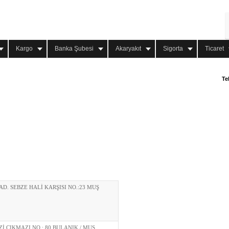
Kargo
Banka Şubesi
Akaryakıt
Sigorta
Ticaret
Te
AD. SEBZE HALİ KARŞISI NO.:23 MUŞ
İ ÇIKMAZI NO.: 80 BULANIK / MUŞ