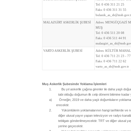
Tel:
0 436 311 21 25
Faks:
0 436 311 31 55
bulanik_as_sb@msb.gov.t
MALAZGİRT ASKERLİK ŞUBESİ
Adres:
MENGÜÇGAZİ MA
MUŞ
Tel:
0 436 511 20 08
Faks:
0 436 511 44 91
malazgirt_as_sb@msb.gov
VARTO ASKERLİK ŞUBESİ
Adres:
KÜLTÜR MAHALL
Tel:
0 436 711 21 23 - 77
Faks:
0 436 711 22 62
varto_as_sb@msb.gov.tr
Muş Askerlik Şubesinde
Yoklama İşlemleri
1.
Bu yıl askerlik çağına girenler ile daha yaşlı doğu
tabi olduğu doğumun ilk celp dönemi bitimine kadar y
a)
Örneğin; 2019 ve daha yaşlı doğumluların yoklama
erecektir.
2.
Yükümlülerin yoklamalarının hangi tarihlerde ve 
diğer ulusal yayın yapan televizyon ve radyo kanall
tebligatı gönderilmeyecektir. TRT ve diğer ulusal yay
yerine geçecektir.