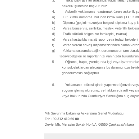
3.
Yukarıdaki tarihler arasında yoklamanızı yaptırm
askerlik şubesine başvurunuz.
4.
Askerlik yoklamanızı yaptırmak üzere askerlik şu
a)
T.C. kimlik numarası bulunan kimlik kartı (T.C. Kiml
b)
Diploma (geçici mezuniyet belgesi, diploma kayıp ise
c)
Varsa bonservis, sertifika, mesleki yeterlilik belges
d)
Trafik sürücü belgesi ve fotokopisi, (varsa)
e)
Varsa hastalıklarına ait rapor veya tedavi belgelerin
f)
Varsa verem savaş dispanserlerinden alınan verem
g)
Yoklama sırasında sağlık durumunuzun tam olarak tes
tedavi belgeleri ile raporlarınızı yanınızda bulundur
5.
Öğrenci, hapis, yurtdışında işçi veya işveren ola
konsolosluklardan alacağınız bu durumunuzu belirte
gönderilmesini sağlayınız.
6.
Yoklamanızı süresi içinde yaptırmadığınızda veya
suçunu işlemiş olursunuz ve hakkınızda adli veya id
veya hakkınızda Cumhuriyet Savcılığına suç duyur
Milli Savunma Bakanlığı Askeralma Genel Müdürlüğü
Tel: +9
0 312 410 60 00
Devlet Mh. Merasim Sokak No:4/A 06550 Çankaya/Ankara