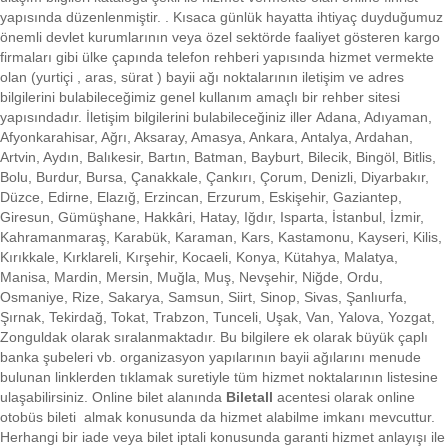
yapısında düzenlenmiştir. . Kısaca
günlük hayatta ihtiyaç duyduğumuz
önemli devlet kurumlarının veya özel sektörde faaliyet gösteren kargo
firmaları gibi ülke çapında telefon rehberi yapısında hizmet vermekte
olan (yurtiçi , aras, sürat ) bayii ağı noktalarının iletişim ve adres
bilgilerini bulabileceğimiz genel kullanım amaçlı bir rehber sitesi
yapısındadır. İletişim bilgilerini bulabileceğiniz iller Adana, Adıyaman,
Afyonkarahisar, Ağrı, Aksaray, Amasya, Ankara, Antalya, Ardahan,
Artvin, Aydın, Balıkesir, Bartın, Batman, Bayburt, Bilecik, Bingöl, Bitlis,
Bolu, Burdur, Bursa, Çanakkale, Çankırı, Çorum, Denizli, Diyarbakır,
Düzce, Edirne, Elazığ, Erzincan, Erzurum, Eskişehir, Gaziantep,
Giresun, Gümüşhane, Hakkâri, Hatay, Iğdır, Isparta, İstanbul, İzmir,
Kahramanmaraş, Karabük, Karaman, Kars, Kastamonu, Kayseri, Kilis,
Kırıkkale, Kırklareli, Kırşehir, Kocaeli, Konya, Kütahya, Malatya,
Manisa, Mardin, Mersin, Muğla, Muş, Nevşehir, Niğde, Ordu,
Osmaniye, Rize, Sakarya, Samsun, Siirt, Sinop, Sivas, Şanlıurfa,
Şırnak, Tekirdağ, Tokat, Trabzon, Tunceli, Uşak, Van, Yalova, Yozgat,
Zonguldak olarak sıralanmaktadır. Bu bilgilere ek olarak büyük çaplı
banka şubeleri vb. organizasyon yapılarının bayii ağılarını menude
bulunan linklerden tıklamak suretiyle tüm hizmet noktalarının listesine
ulaşabilirsiniz.
Online bilet alanında
Biletall
acentesi olarak online
otobüs bileti almak konusunda da hizmet alabilme imkanı mevcuttur.
Herhangi bir iade veya bilet iptali konusunda garanti hizmet anlayışı ile