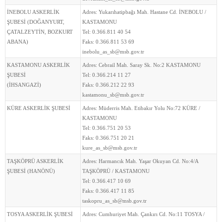
İNEBOLU ASKERLİK
Adres:
Yukarıhatipbağı Mah. Hastane Cd. İNEBOLU /
ŞUBESİ (DOĞANYURT,
KASTAMONU
ÇATALZEYTİN, BOZKURT
Tel:
0.366.811 40 54
ABANA)
Faks:
0.366.811 53 69
inebolu_as_sb@msb.gov.tr
KASTAMONU ASKERLİK
Adres:
Cebrail Mah. Saray Sk. No:2 KASTAMONU
ŞUBESİ
Tel:
0.366.214 11 27
(İHSANGAZİ)
Faks:
0.366.212 22 93
kastamonu_sb@msb.gov.tr
KÜRE ASKERLİK ŞUBESİ
Adres:
Müderris Mah. Etibakır Yolu No:72 KÜRE /
KASTAMONU
Tel:
0.366.751 20 53
Faks:
0.366.751 20 21
kure_as_sb@msb.gov.tr
TAŞKÖPRÜ ASKERLİK
Adres:
Harmancık Mah. Yaşar Okuyan Cd. No:4/A
ŞUBESİ (HANÖNÜ)
TAŞKÖPRÜ / KASTAMONU
Tel:
0.366.417 10 69
Faks:
0.366.417 11 85
taskopru_as_sb@msb.gov.tr
TOSYA ASKERLİK ŞUBESİ
Adres:
Cumhuriyet Mah. Çankırı Cd. No:11 TOSYA /