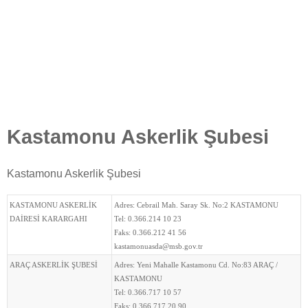
Kastamonu Askerlik Şubesi
Kastamonu Askerlik Şubesi
KASTAMONU ASKERLİK
Adres:
Cebrail Mah. Saray Sk. No:2 KASTAMONU
DAİRESİ KARARGAHI
Tel:
0.366.214 10 23
Faks:
0.366.212 41 56
kastamonuasda@msb.gov.tr
ARAÇ ASKERLİK ŞUBESİ
Adres:
Yeni Mahalle Kastamonu Cd. No:83 ARAÇ /
KASTAMONU
Tel:
0.366.717 10 57
Faks:
0.366.717 20 90