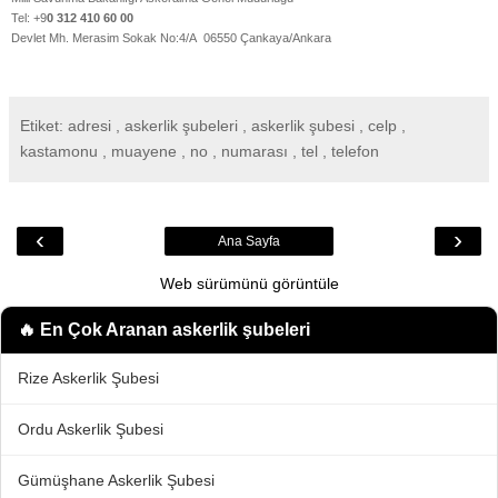
Tel: +9
0 312 410 60 00
Devlet Mh. Merasim Sokak No:4/A 06550 Çankaya/Ankara
Etiket: adresi , askerlik şubeleri , askerlik şubesi , celp ,
kastamonu , muayene , no , numarası , tel , telefon
‹
›
Ana Sayfa
Web sürümünü görüntüle
🔥 En Çok Aranan
askerlik şubeleri
Rize Askerlik Şubesi
Ordu Askerlik Şubesi
Gümüşhane Askerlik Şubesi