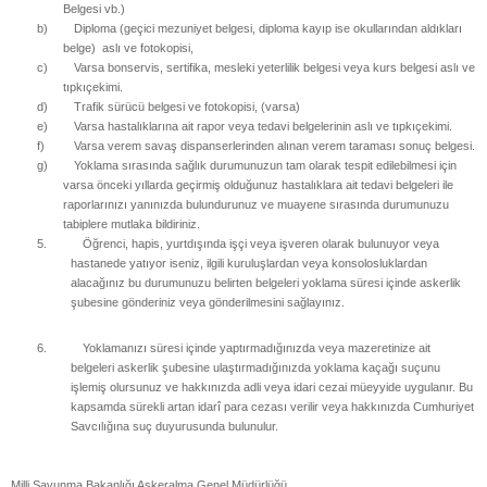
Belgesi vb.)
b)
Diploma (geçici mezuniyet belgesi, diploma kayıp ise okullarından aldıkları
belge) aslı ve fotokopisi,
c)
Varsa bonservis, sertifika, mesleki yeterlilik belgesi veya kurs belgesi aslı ve
tıpkıçekimi.
d)
Trafik sürücü belgesi ve fotokopisi, (varsa)
e)
Varsa hastalıklarına ait rapor veya tedavi belgelerinin aslı ve tıpkıçekimi.
f)
Varsa verem savaş dispanserlerinden alınan verem taraması sonuç belgesi.
g)
Yoklama sırasında sağlık durumunuzun tam olarak tespit edilebilmesi için
varsa önceki yıllarda geçirmiş olduğunuz hastalıklara ait tedavi belgeleri ile
raporlarınızı yanınızda bulundurunuz ve muayene sırasında durumunuzu
tabiplere mutlaka bildiriniz.
5.
Öğrenci, hapis, yurtdışında işçi veya işveren olarak bulunuyor veya
hastanede yatıyor iseniz, ilgili kuruluşlardan veya konsolosluklardan
alacağınız bu durumunuzu belirten belgeleri yoklama süresi içinde askerlik
şubesine gönderiniz veya gönderilmesini sağlayınız.
6.
Yoklamanızı süresi içinde yaptırmadığınızda veya mazeretinize ait
belgeleri askerlik şubesine ulaştırmadığınızda yoklama kaçağı suçunu
işlemiş olursunuz ve hakkınızda adli veya idari cezai müeyyide uygulanır. Bu
kapsamda sürekli artan idarî para cezası verilir veya hakkınızda Cumhuriyet
Savcılığına suç duyurusunda bulunulur.
Milli Savunma Bakanlığı Askeralma Genel Müdürlüğü