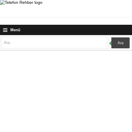
≡
Menü
Ara