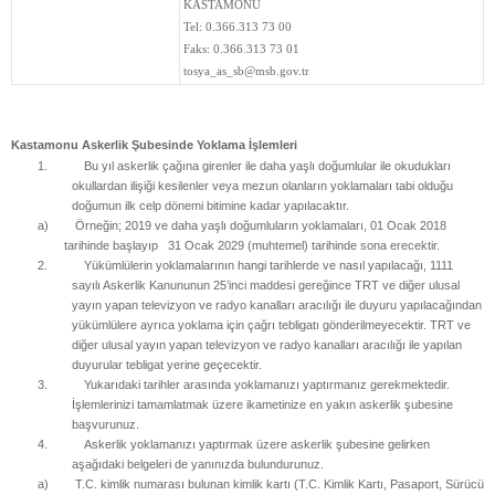
KASTAMONU
Tel:
0.366.313 73 00
Faks:
0.366.313 73 01
tosya_as_sb@msb.gov.tr
Kastamonu Askerlik Şubesinde
Yoklama İşlemleri
1.
Bu yıl askerlik çağına girenler ile daha yaşlı doğumlular ile okudukları
okullardan ilişiği kesilenler veya mezun olanların yoklamaları tabi olduğu
doğumun ilk celp dönemi bitimine kadar yapılacaktır.
a)
Örneğin; 2019 ve daha yaşlı doğumluların yoklamaları, 01 Ocak 2018
tarihinde başlayıp 31 Ocak 2029 (muhtemel) tarihinde sona erecektir.
2.
Yükümlülerin yoklamalarının hangi tarihlerde ve nasıl yapılacağı, 1111
sayılı Askerlik Kanununun 25’inci maddesi gereğince TRT ve diğer ulusal
yayın yapan televizyon ve radyo kanalları aracılığı ile duyuru yapılacağından
yükümlülere ayrıca yoklama için çağrı tebligatı gönderilmeyecektir. TRT ve
diğer ulusal yayın yapan televizyon ve radyo kanalları aracılığı ile yapılan
duyurular tebligat yerine geçecektir.
3.
Yukarıdaki tarihler arasında yoklamanızı yaptırmanız gerekmektedir.
İşlemlerinizi tamamlatmak üzere ikametinize en yakın askerlik şubesine
başvurunuz.
4.
Askerlik yoklamanızı yaptırmak üzere askerlik şubesine gelirken
aşağıdaki belgeleri de yanınızda bulundurunuz.
a)
T.C. kimlik numarası bulunan kimlik kartı (T.C. Kimlik Kartı, Pasaport, Sürücü