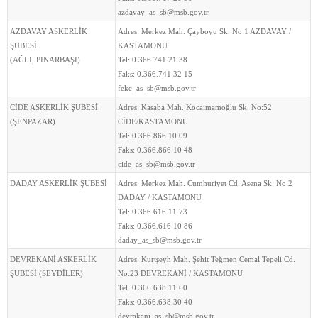
azdavay_as_sb@msb.gov.tr
AZDAVAY ASKERLİK
Adres:
Merkez Mah. Çayboyu Sk. No:1 AZDAVAY /
ŞUBESİ
KASTAMONU
(AĞLI, PINARBAŞI)
Tel:
0.366.741 21 38
Faks:
0.366.741 32 15
feke_as_sb@msb.gov.tr
CİDE ASKERLİK ŞUBESİ
Adres:
Kasaba Mah. Kocaimamoğlu Sk. No:52
(ŞENPAZAR)
CİDE/KASTAMONU
Tel:
0.366.866 10 09
Faks:
0.366.866 10 48
cide_as_sb@msb.gov.tr
DADAY ASKERLİK ŞUBESİ
Adres:
Merkez Mah. Cumhuriyet Cd. Asena Sk. No:2
DADAY / KASTAMONU
Tel:
0.366.616 11 73
Faks:
0.366.616 10 86
daday_as_sb@msb.gov.tr
DEVREKANİ ASKERLİK
Adres:
Kurtşeyh Mah. Şehit Teğmen Cemal Tepeli Cd.
ŞUBESİ (SEYDİLER)
No:23 DEVREKANİ / KASTAMONU
Tel:
0.366.638 11 60
Faks:
0.366.638 30 40
devrakani_as_sb@msb.gov.tr