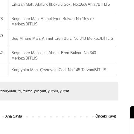
Erkizan Mah. Atatürk İlkokulu Sok. No:16/A Ahlat/BİTLİS
23
Beşminare Mah. Ahmet Eren Bulvarı No:157/79
Merkez/BİTLİS
30
Beş Minare Mah. Ahmet Eren Bulv. No:343 Merkez/BİTLİS
42
Beşminare Mahallesi Ahmet Eren Bulvarı No:343
Merkez/BİTLİS
Karşıyaka Mah. Çevreyolu Cad. No:145 Tatvan/BİTLİS
renci yurdu
,
tel
,
telefon
,
yur
,
yurt
,
yurtkur
,
yurtlar
Ana Sayfa
Önceki Kayıt