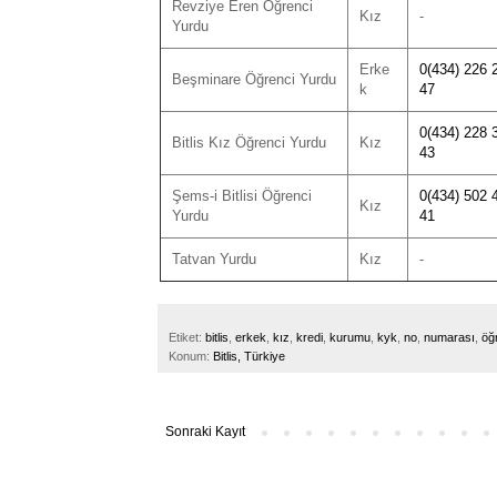
Revziye Eren Öğrenci
Kız
-
Yurdu
Erke
0(434) 226 
Beşminare Öğrenci Yurdu
k
47
0(434) 228 
Bitlis Kız Öğrenci Yurdu
Kız
43
Şems-i Bitlisi Öğrenci
0(434) 502 
Kız
Yurdu
41
Tatvan Yurdu
Kız
-
Etiket:
bitlis
,
erkek
,
kız
,
kredi
,
kurumu
,
kyk
,
no
,
numarası
,
öğ
Konum:
Bitlis, Türkiye
Sonraki Kayıt