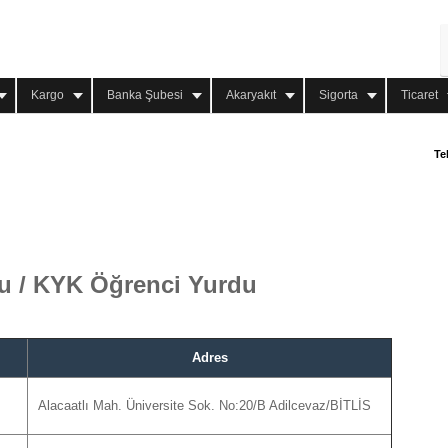
Kargo
Banka Şubesi
Akaryakıt
Sigorta
Ticaret
Te
mu / KYK Öğrenci Yurdu
Adres
Alacaatlı Mah. Üniversite Sok. No:20/B Adilcevaz/BİTLİS