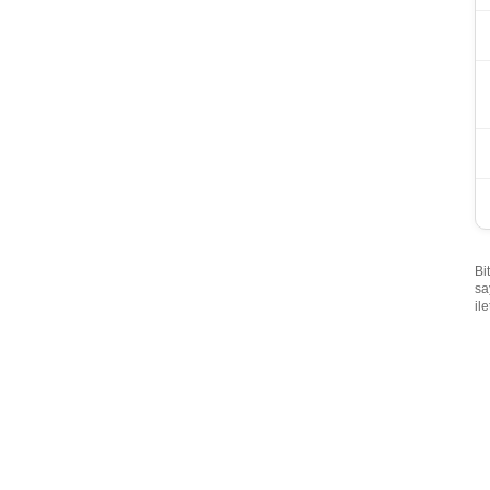
Bi
sa
il