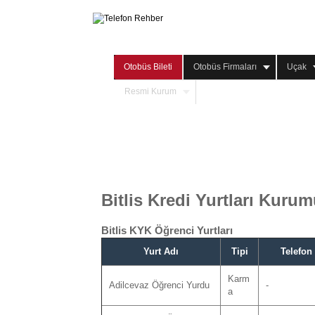
Otobüs Bileti
Otobüs Firmaları
Uçak
Resmi Kurum
Bitlis Kredi Yurtları Kuru
Bitlis KYK Öğrenci Yurtları
Yurt Adı
Tipi
Telefon
Karm
Adilcevaz Öğrenci Yurdu
-
a