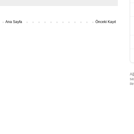
Ana Sayfa
Önceki Kayıt
Ağ
sa
il