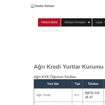
Otobüs Bileti
Otobüs Firmaları
Uçak
Resmi Kurum
Ağrı Kredi Yurtlar Kurumu
Ağrı KYK Öğrenci Yurtları
Yurt Adı
Tipi
Telefon
0(472) 215
Ağrı Yurdu
Kız
26 37