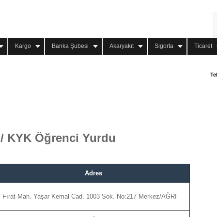
Kargo
Banka Şubesi
Akaryakıt
Sigorta
Ticaret
Te
 / KYK Öğrenci Yurdu
Adres
Fırat Mah. Yaşar Kemal Cad. 1003 Sok. No:217 Merkez/AĞRI