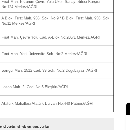
Fırat Mah. Erzurum Çevre Yolu Üzeri Sanayi Sitesi Karşısı
No:124 Merkez/AĞRI
A Blok: Fırat Mah. 956. Sok. No:9 / B Blok: Fırat Mah. 956. Sok.
No:11 Merkez/AĞRI
Fırat Mah. Çevre Yolu Cad. A-Blok No:206/1 Merkez/AĞRI
Fırat Mah. Yeni Üniversite Sok. No:2 Merkez/AĞRI
Sarıgül Mah. 1512 Cad. 99 Sok. No:2 Doğubayazıt/AĞRI
Lozan Mah. 2. Cad. No:5 Eleşkirt/AĞRI
Atatürk Mahallesi Atatürk Bulvarı No:440 Patnos/AĞRI
enci yurdu
,
tel
,
telefon
,
yurt
,
yurtkur