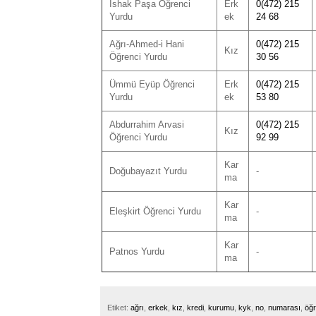
İshak Paşa Öğrenci
Erk
0(472) 215
Yurdu
ek
24 68
Ağrı-Ahmed-i Hani
0(472) 215
Kız
Öğrenci Yurdu
30 56
Ümmü Eyüp Öğrenci
Erk
0(472) 215
Yurdu
ek
53 80
Abdurrahim Arvasi
0(472) 215
Kız
Öğrenci Yurdu
92 99
Kar
Doğubayazıt Yurdu
-
ma
Kar
Eleşkirt Öğrenci Yurdu
-
ma
Kar
Patnos Yurdu
-
ma
Etiket:
ağrı
,
erkek
,
kız
,
kredi
,
kurumu
,
kyk
,
no
,
numarası
,
öğr