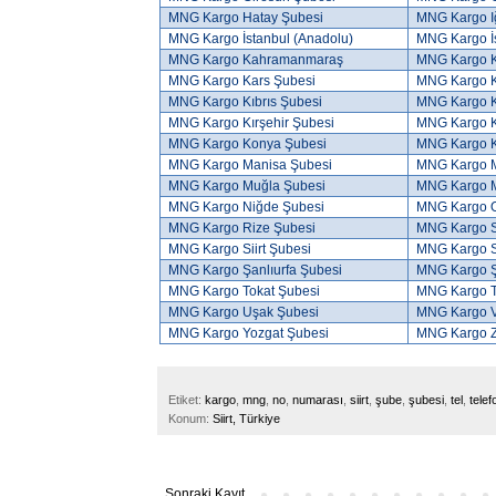
MNG Kargo Hatay Şubesi
MNG Kargo I
MNG Kargo İstanbul (Anadolu)
MNG Kargo İs
MNG Kargo Kahramanmaraş
MNG Kargo K
MNG Kargo Kars Şubesi
MNG Kargo 
MNG Kargo Kıbrıs Şubesi
MNG Kargo Kı
MNG Kargo Kırşehir Şubesi
MNG Kargo Ki
MNG Kargo Konya Şubesi
MNG Kargo K
MNG Kargo Manisa Şubesi
MNG Kargo M
MNG Kargo Muğla Şubesi
MNG Kargo 
MNG Kargo Niğde Şubesi
MNG Kargo O
MNG Kargo Rize Şubesi
MNG Kargo S
MNG Kargo Siirt Şubesi
MNG Kargo S
MNG Kargo Şanlıurfa Şubesi
MNG Kargo Ş
MNG Kargo Tokat Şubesi
MNG Kargo T
MNG Kargo Uşak Şubesi
MNG Kargo V
MNG Kargo Yozgat Şubesi
MNG Kargo Z
Etiket:
kargo
,
mng
,
no
,
numarası
,
siirt
,
şube
,
şubesi
,
tel
,
telef
Konum:
Siirt, Türkiye
Sonraki Kayıt