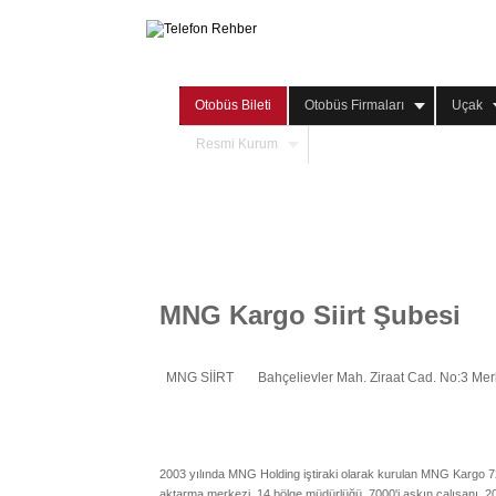
Otobüs Bileti
Otobüs Firmaları
Uçak
Resmi Kurum
MNG Kargo Siirt Şubesi
MNG SİİRT
Bahçelievler Mah. Ziraat Cad. No:3 Me
2003 yılında MNG Holding iştiraki olarak kurulan MNG Kargo 7
aktarma merkezi, 14 bölge müdürlüğü, 7000'i aşkın çalışanı, 