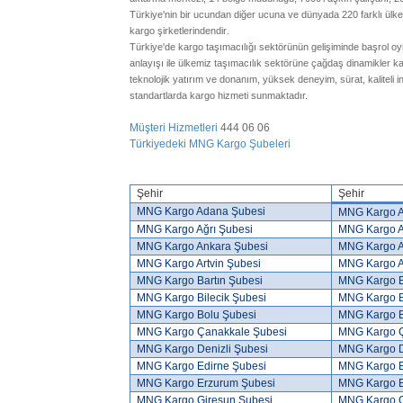
Türkiye'nin bir ucundan diğer ucuna ve dünyada 220 farklı ülke
.
kargo şirketlerindendir
Türkiye'de kargo taşımacılığı sektörünün gelişiminde başrol o
anlayışı ile ülkemiz taşımacılık sektörüne çağdaş dinamikle
teknolojik yatırım ve donanım, yüksek deneyim, sürat, kaliteli 
standartlarda kargo hizmeti sunmaktadır.
Müşteri Hizmetleri
444 06 06
Türkiyedeki MNG Kargo Şubeleri
Şehir
Şehir
MNG Kargo Adana Şubesi
MNG Kargo A
MNG Kargo Ağrı Şubesi
MNG Kargo A
MNG Kargo Ankara Şubesi
MNG Kargo A
MNG Kargo Artvin Şubesi
MNG Kargo A
MNG Kargo Bartın Şubesi
MNG Kargo B
MNG Kargo Bilecik Şubesi
MNG Kargo B
MNG Kargo Bolu Şubesi
MNG Kargo B
MNG Kargo Çanakkale Şubesi
MNG Kargo Ç
MNG Kargo Denizli Şubesi
MNG Kargo D
MNG Kargo Edirne Şubesi
MNG Kargo E
MNG Kargo Erzurum Şubesi
MNG Kargo E
MNG Kargo Giresun Şubesi
MNG Kargo 