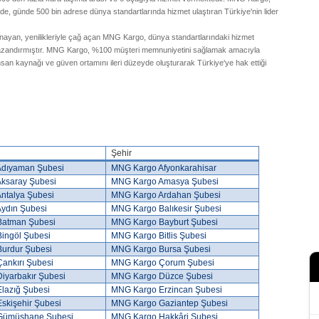
de, günde 500 bin adrese dünya standartlarında hizmet ulaştıran Türkiye'nin lider
ynayan, yenilikleriyle çağ açan MNG Kargo, dünya standartlarındaki hizmet
r kazandırmıştır. MNG Kargo, %100 müşteri memnuniyetini sağlamak amacıyla
insan kaynağı ve güven ortamını ileri düzeyde oluşturarak Türkiye'ye hak ettiği
Şehir
dıyaman Şubesi
MNG Kargo Afyonkarahisar
ksaray Şubesi
MNG Kargo Amasya Şubesi
ntalya Şubesi
MNG Kargo Ardahan Şubesi
ydın Şubesi
MNG Kargo Balıkesir Şubesi
atman Şubesi
MNG Kargo Bayburt Şubesi
ingöl Şubesi
MNG Kargo Bitlis Şubesi
urdur Şubesi
MNG Kargo Bursa Şubesi
ankırı Şubesi
MNG Kargo Çorum Şubesi
iyarbakır Şubesi
MNG Kargo Düzce Şubesi
lazığ Şubesi
MNG Kargo Erzincan Şubesi
skişehir Şubesi
MNG Kargo Gaziantep Şubesi
Gümüşhane Şubesi
MNG Kargo Hakkâri Şubesi