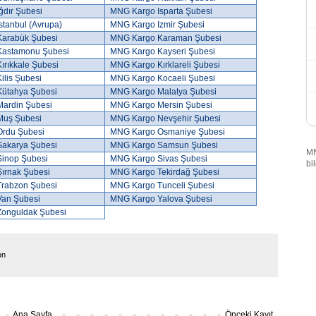
ğdır Şubesi
MNG Kargo Isparta Şubesi
tanbul (Avrupa)
MNG Kargo Izmir Şubesi
arabük Şubesi
MNG Kargo Karaman Şubesi
Kastamonu Şubesi
MNG Kargo Kayseri Şubesi
rıkkale Şubesi
MNG Kargo Kırklareli Şubesi
lis Şubesi
MNG Kargo Kocaeli Şubesi
ütahya Şubesi
MNG Kargo Malatya Şubesi
ardin Şubesi
MNG Kargo Mersin Şubesi
Muş Şubesi
MNG Kargo Nevşehir Şubesi
rdu Şubesi
MNG Kargo Osmaniye Şubesi
akarya Şubesi
MNG Kargo Samsun Şubesi
MN
inop Şubesi
MNG Kargo Sivas Şubesi
bi
ırnak Şubesi
MNG Kargo Tekirdağ Şubesi
rabzon Şubesi
MNG Kargo Tunceli Şubesi
an Şubesi
MNG Kargo Yalova Şubesi
onguldak Şubesi
on
Ana Sayfa
Önceki Kayıt