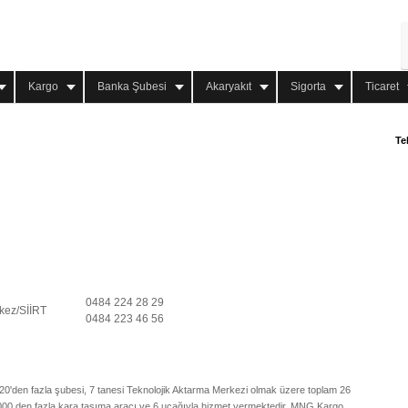
Kargo
Banka Şubesi
Akaryakıt
Sigorta
Ticaret
Te
0484 224 28 29
rkez/SİİRT
0484 223 46 56
20'den fazla şubesi, 7 tanesi Teknolojik Aktarma Merkezi olmak üzere toplam 26
2000 den fazla kara taşıma aracı ve 6 uçağıyla hizmet vermektedir. MNG Kargo,