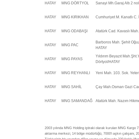
HATAY
MNG DÖRTYOL
Sanayi Mh.Garaj Altı 2 n
HATAY
MNG KIRIKHAN
Cumhuriyet M. Kanatlı C. 
HATAY
MNG ODABAŞI
Atatürk Cad. Kavaslı Ma
Barboros Mah. Şehit Oğuz
HATAY
MNG PAC
HATAY
Yıldırım Beyazıt Mah.Şht.
HATAY
MNG PAYAS
Dörtyol/HATAY
HATAY
MNG REYHANLI
Yeni Mah. 103. Sok. Yeterl
HATAY
MNG SAHİL
Çay Mah.Osman Gazi Cad
HATAY
MNG SAMANDAĞ
Atatürk Mah. Nazım Hik
2003 yılında MNG Holding iştiraki olarak kurulan MNG Kargo 7
aktarma merkezi, 14 bölge müdürlüğü, 7000'i aşkın çalışanı, 