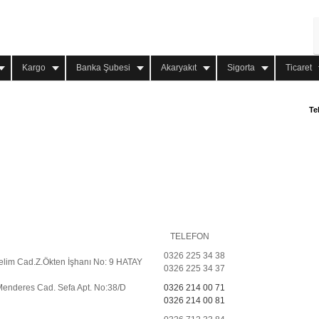
Kargo
Banka Şubesi
Akaryakıt
Sigorta
Ticaret
Te
TELEFON
0326 225 34 38
elim Cad.Z.Ökten İşhanı No: 9 HATAY
0326 225 34 37
enderes Cad. Sefa Apt. No:38/D
0326 214 00 71
0326 214 00 81