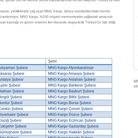
de, günde 500 bin adrese dünya standartlarında hizmet ulaştıran Türkiye'nin lider
ynayan, yenilikleriyle çağ açan MNG Kargo, dünya standartlarındaki hizmet
r kazandırmıştır. MNG Kargo, %100 müşteri memnuniyetini sağlamak amacıyla
insan kaynağı ve güven ortamını ileri düzeyde oluşturarak Türkiye'ye hak ettiği
Şehir
dıyaman Şubesi
MNG Kargo Afyonkarahisar
ksaray Şubesi
MNG Kargo Amasya Şubesi
ntalya Şubesi
MNG Kargo Ardahan Şubesi
MN
ydın Şubesi
MNG Kargo Balıkesir Şubesi
ek
atman Şubesi
MNG Kargo Bayburt Şubesi
ingöl Şubesi
MNG Kargo Bitlis Şubesi
urdur Şubesi
MNG Kargo Bursa Şubesi
ankırı Şubesi
MNG Kargo Çorum Şubesi
iyarbakır Şubesi
MNG Kargo Düzce Şubesi
lazığ Şubesi
MNG Kargo Erzincan Şubesi
skişehir Şubesi
MNG Kargo Gaziantep Şubesi
Gümüşhane Şubesi
MNG Kargo Hakkâri Şubesi