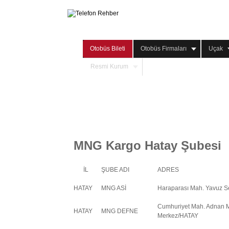
Otobüs Bileti
Otobüs Firmaları
Uçak
Resmi Kurum
MNG Kargo Hatay Şubesi
İL
ŞUBE ADI
ADRES
HATAY
MNG ASİ
Haraparası Mah. Yavuz S
Cumhuriyet Mah. Adnan M
HATAY
MNG DEFNE
Merkez/HATAY