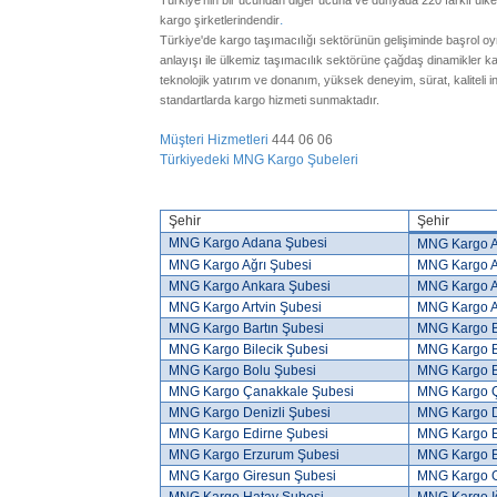
Türkiye'nin bir ucundan diğer ucuna ve dünyada 220 farklı ülke
.
kargo şirketlerindendir
Türkiye'de kargo taşımacılığı sektörünün gelişiminde başrol o
anlayışı ile ülkemiz taşımacılık sektörüne çağdaş dinamikle
teknolojik yatırım ve donanım, yüksek deneyim, sürat, kaliteli 
standartlarda kargo hizmeti sunmaktadır.
Müşteri Hizmetleri
444 06 06
Türkiyedeki MNG Kargo Şubeleri
Şehir
Şehir
MNG Kargo Adana Şubesi
MNG Kargo A
MNG Kargo Ağrı Şubesi
MNG Kargo A
MNG Kargo Ankara Şubesi
MNG Kargo A
MNG Kargo Artvin Şubesi
MNG Kargo A
MNG Kargo Bartın Şubesi
MNG Kargo B
MNG Kargo Bilecik Şubesi
MNG Kargo B
MNG Kargo Bolu Şubesi
MNG Kargo B
MNG Kargo Çanakkale Şubesi
MNG Kargo Ç
MNG Kargo Denizli Şubesi
MNG Kargo D
MNG Kargo Edirne Şubesi
MNG Kargo E
MNG Kargo Erzurum Şubesi
MNG Kargo E
MNG Kargo Giresun Şubesi
MNG Kargo 