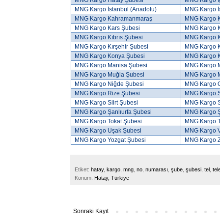
MNG Kargo Hatay Şubesi
MNG Kargo I
MNG Kargo İstanbul (Anadolu)
MNG Kargo İs
MNG Kargo Kahramanmaraş
MNG Kargo K
MNG Kargo Kars Şubesi
MNG Kargo 
MNG Kargo Kıbrıs Şubesi
MNG Kargo Kı
MNG Kargo Kırşehir Şubesi
MNG Kargo Ki
MNG Kargo Konya Şubesi
MNG Kargo K
MNG Kargo Manisa Şubesi
MNG Kargo M
MNG Kargo Muğla Şubesi
MNG Kargo 
MNG Kargo Niğde Şubesi
MNG Kargo O
MNG Kargo Rize Şubesi
MNG Kargo S
MNG Kargo Siirt Şubesi
MNG Kargo S
MNG Kargo Şanlıurfa Şubesi
MNG Kargo Ş
MNG Kargo Tokat Şubesi
MNG Kargo T
MNG Kargo Uşak Şubesi
MNG Kargo V
MNG Kargo Yozgat Şubesi
MNG Kargo Z
Etiket:
hatay
,
kargo
,
mng
,
no
,
numarası
,
şube
,
şubesi
,
tel
,
tel
Konum:
Hatay, Türkiye
Sonraki Kayıt