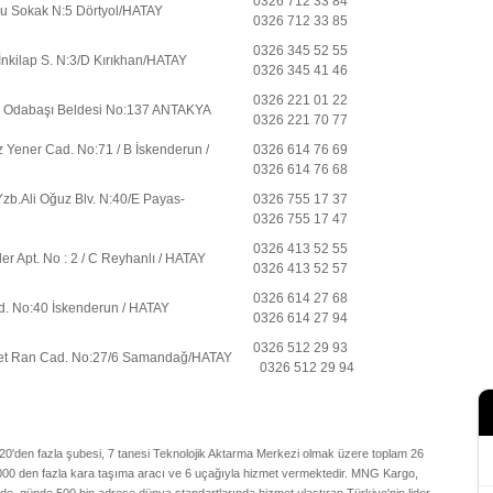
0326 712 33 84
olu Sokak N:5 Dörtyol/HATAY
0326 712 33 85
0326 345 52 55
İnkilap S. N:3/D Kırıkhan/HATAY
0326 345 41 46
0326 221 01 22
h. Odabaşı Beldesi No:137 ANTAKYA
0326 221 70 77
 Yener Cad. No:71 / B İskenderun /
0326 614 76 69
0326 614 76 68
Yzb.Ali Oğuz Blv. N:40/E Payas-
0326 755 17 37
0326 755 17 47
0326 413 52 55
er Apt. No : 2 / C Reyhanlı / HATAY
0326 413 52 57
0326 614 27 68
. No:40 İskenderun / HATAY
0326 614 27 94
0326 512 29 93
met Ran Cad. No:27/6 Samandağ/HATAY
0326 512 29 94
20'den fazla şubesi, 7 tanesi Teknolojik Aktarma Merkezi olmak üzere toplam 26
2000 den fazla kara taşıma aracı ve 6 uçağıyla hizmet vermektedir. MNG Kargo,