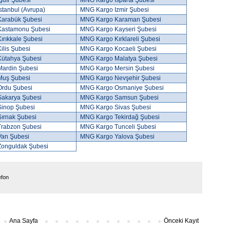
ğdır Şubesi
MNG Kargo Isparta Şubesi
tanbul (Avrupa)
MNG Kargo Izmir Şubesi
arabük Şubesi
MNG Kargo Karaman Şubesi
Kastamonu Şubesi
MNG Kargo Kayseri Şubesi
rıkkale Şubesi
MNG Kargo Kırklareli Şubesi
lis Şubesi
MNG Kargo Kocaeli Şubesi
ütahya Şubesi
MNG Kargo Malatya Şubesi
ardin Şubesi
MNG Kargo Mersin Şubesi
Muş Şubesi
MNG Kargo Nevşehir Şubesi
rdu Şubesi
MNG Kargo Osmaniye Şubesi
akarya Şubesi
MNG Kargo Samsun Şubesi
inop Şubesi
MNG Kargo Sivas Şubesi
ırnak Şubesi
MNG Kargo Tekirdağ Şubesi
rabzon Şubesi
MNG Kargo Tunceli Şubesi
an Şubesi
MNG Kargo Yalova Şubesi
onguldak Şubesi
efon
Ana Sayfa
Önceki Kayıt